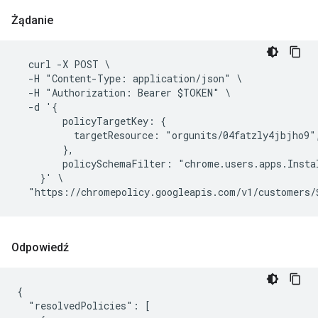
Żądanie
  curl -X POST \

  -H "Content-Type: application/json" \

  -H "Authorization: Bearer $TOKEN" \

  -d '{

        policyTargetKey: {

          targetResource: "orgunits/04fatzly4jbjho9",
        },

        policySchemaFilter: "chrome.users.apps.Instal
    }' \

Odpowiedź
{

  "resolvedPolicies": [
