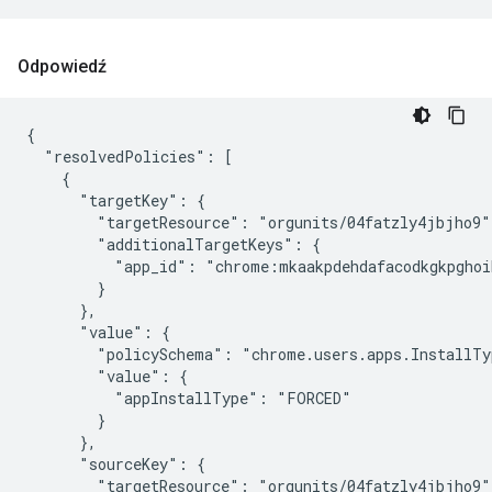
Odpowiedź
{

  "resolvedPolicies": [

    {

      "targetKey": {

        "targetResource": "orgunits/04fatzly4jbjho9",
        "additionalTargetKeys": {

          "app_id": "chrome:mkaakpdehdafacodkgkpghoi
        }

      },

      "value": {

        "policySchema": "chrome.users.apps.InstallTyp
        "value": {

          "appInstallType": "FORCED"

        }

      },

      "sourceKey": {

        "targetResource": "orgunits/04fatzly4jbjho9"
