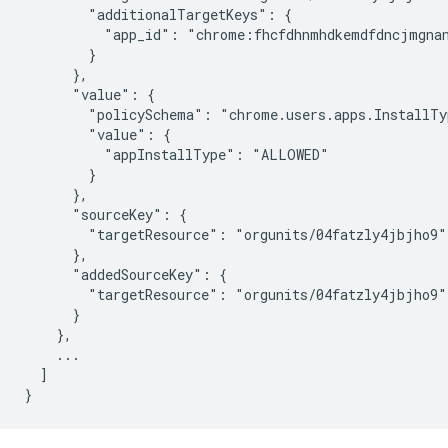
        "additionalTargetKeys": {

          "app_id": "chrome:fhcfdhnmhdkemdfdncjmgnan
        }

      },

      "value": {

        "policySchema": "chrome.users.apps.InstallTyp
        "value": {

          "appInstallType": "ALLOWED"

        }

      },

      "sourceKey": {

        "targetResource": "orgunits/04fatzly4jbjho9"

      },

      "addedSourceKey": {

        "targetResource": "orgunits/04fatzly4jbjho9"

      }

    },

    ...

  ]
