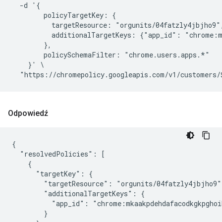
  -d '{

        policyTargetKey: {

          targetResource: "orgunits/04fatzly4jbjho9",
          additionalTargetKeys: {"app_id": "chrome:m
        },

        policySchemaFilter: "chrome.users.apps.*"

    }' \

Odpowiedź
{

  "resolvedPolicies": [

    {

      "targetKey": {

        "targetResource": "orgunits/04fatzly4jbjho9",
        "additionalTargetKeys": {

          "app_id": "chrome:mkaakpdehdafacodkgkpghoi
        }
