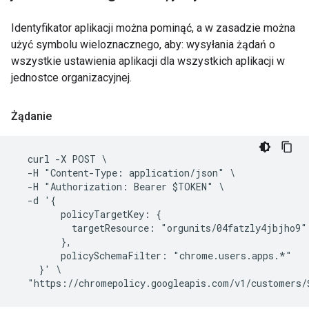
Identyfikator aplikacji można pominąć, a w zasadzie można
użyć symbolu wieloznacznego, aby: wysyłania żądań o
wszystkie ustawienia aplikacji dla wszystkich aplikacji w
jednostce organizacyjnej.
Żądanie
  curl -X POST \

  -H "Content-Type: application/json" \

  -H "Authorization: Bearer $TOKEN" \

  -d '{

        policyTargetKey: {

          targetResource: "orgunits/04fatzly4jbjho9"

        },

        policySchemaFilter: "chrome.users.apps.*"

    }' \
