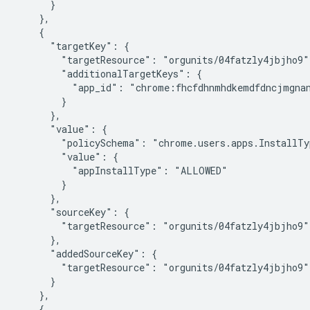
      }

    },

    {

      "targetKey": {

        "targetResource": "orgunits/04fatzly4jbjho9",
        "additionalTargetKeys": {

          "app_id": "chrome:fhcfdhnmhdkemdfdncjmgnan
        }

      },

      "value": {

        "policySchema": "chrome.users.apps.InstallTyp
        "value": {

          "appInstallType": "ALLOWED"

        }

      },

      "sourceKey": {

        "targetResource": "orgunits/04fatzly4jbjho9"

      },

      "addedSourceKey": {

        "targetResource": "orgunits/04fatzly4jbjho9"

      }

    },

    {
