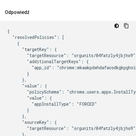
Odpowiedź
{

  "resolvedPolicies": [

    {

      "targetKey": {

        "targetResource": "orgunits/04fatzly4jbjho9",
        "additionalTargetKeys": {

          "app_id": "chrome:mkaakpdehdafacodkgkpghoi
        }

      },

      "value": {

        "policySchema": "chrome.users.apps.InstallTyp
        "value": {

          "appInstallType": "FORCED"

        }

      },

      "sourceKey": {

        "targetResource": "orgunits/04fatzly4jbjho9"

      },
