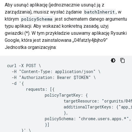
Aby usunąć aplikację (jednoznacznie usunąć ją z
zarządzania), musisz wysłać żądanie
batchInherit
, w
którym
policySchema
jest schematem danego argumentu
typu aplikacji. Aby wskazać konkretną zasadę, użyj
gwiazdki (*). W tym przykładzie usuwamy aplikację Rysunki
Google, która jest zainstalowana „04fatzly4jbjho9”
Jednostka organizacyjna:
curl -X POST \

  -H "Content-Type: application/json" \

  -H "Authorization: Bearer $TOKEN" \

  -d '{

        requests: [{

                policyTargetKey: {

                        targetResource: "orgunits/04f
                        additionalTargetKeys: {"app_
                        },

                policySchema: "chrome.users.apps.*",

                }]

      }' \
