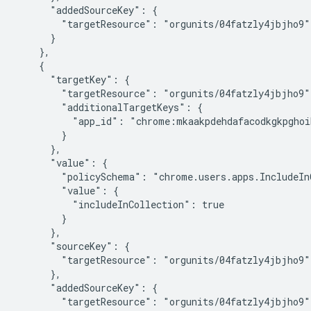
      "addedSourceKey": {

        "targetResource": "orgunits/04fatzly4jbjho9"

      }

    },

    {

      "targetKey": {

        "targetResource": "orgunits/04fatzly4jbjho9",
        "additionalTargetKeys": {

          "app_id": "chrome:mkaakpdehdafacodkgkpghoi
        }

      },

      "value": {

        "policySchema": "chrome.users.apps.IncludeInC
        "value": {

          "includeInCollection": true

        }

      },

      "sourceKey": {

        "targetResource": "orgunits/04fatzly4jbjho9"

      },

      "addedSourceKey": {

        "targetResource": "orgunits/04fatzly4jbjho9"
