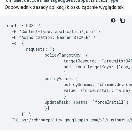
chrome.devices.managedguest.apps.InstallType
Odpowiednik zasady aplikacji kiosku żądanie wygląda tak:
curl -X POST \

  -H "Content-Type: application/json" \

  -H "Authorization: Bearer $TOKEN" \

  -d '{

        requests: [{

                policyTargetKey: {

                        targetResource: "orgunits/04f
                        additionalTargetKeys: {"app_
                        },

                policyValue: {

                        policySchema: "chrome.devices
                        value: {forceInstall: false}

                        },

                updateMask: {paths: "forceInstall"}

                }]

      }' \
