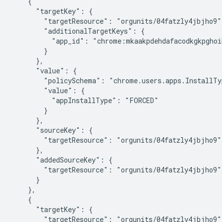
    {

      "targetKey": {

        "targetResource": "orgunits/04fatzly4jbjho9",
        "additionalTargetKeys": {

          "app_id": "chrome:mkaakpdehdafacodkgkpghoi
        }

      },

      "value": {

        "policySchema": "chrome.users.apps.InstallTyp
        "value": {

          "appInstallType": "FORCED"

        }

      },

      "sourceKey": {

        "targetResource": "orgunits/04fatzly4jbjho9"

      },

      "addedSourceKey": {

        "targetResource": "orgunits/04fatzly4jbjho9"

      }

    },

    {

      "targetKey": {

        "targetResource": "orgunits/04fatzly4jbjho9",