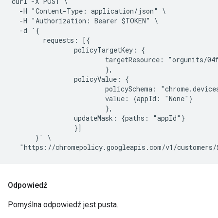
curl -X POST \

  -H "Content-Type: application/json" \

  -H "Authorization: Bearer $TOKEN" \

  -d '{

        requests: [{

                policyTargetKey: {

                        targetResource: "orgunits/04f
                        },

                policyValue: {

                        policySchema: "chrome.devices
                        value: {appId: "None"}

                        },

                updateMask: {paths: "appId"}

                }]

      }' \

Odpowiedź
Pomyślna odpowiedź jest pusta.