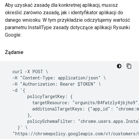
Aby uzyskać zasadę dla konkretnej aplikacji, musisz
określić zarówno zasadę, jak i identyfikator aplikacji do
danego wniosku. W tym przykładzie odczytujemy wartość
parametru InstallType zasady dotyczące aplikacji Rysunki
Google:
Żądanie
  curl -X POST \

  -H "Content-Type: application/json" \

  -H "Authorization: Bearer $TOKEN" \

  -d '{

        policyTargetKey: {

          targetResource: "orgunits/04fatzly4jbjho9",
          additionalTargetKeys: {"app_id": "chrome:m
        },

        policySchemaFilter: "chrome.users.apps.Instal
    }' \
