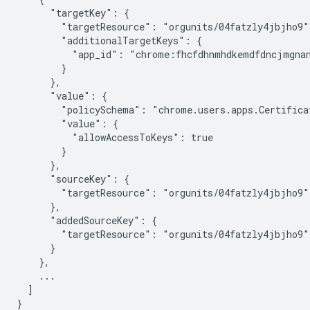
      "targetKey": {

        "targetResource": "orgunits/04fatzly4jbjho9",
        "additionalTargetKeys": {

          "app_id": "chrome:fhcfdhnmhdkemdfdncjmgnan
        }

      },

      "value": {

        "policySchema": "chrome.users.apps.Certificat
        "value": {

          "allowAccessToKeys": true

        }

      },

      "sourceKey": {

        "targetResource": "orgunits/04fatzly4jbjho9"

      },

      "addedSourceKey": {

        "targetResource": "orgunits/04fatzly4jbjho9"

      }

    },

    ...

  ]
