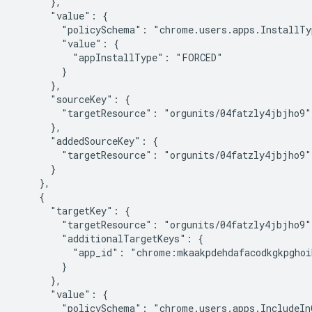
      },

      "value": {

        "policySchema": "chrome.users.apps.InstallTyp
        "value": {

          "appInstallType": "FORCED"

        }

      },

      "sourceKey": {

        "targetResource": "orgunits/04fatzly4jbjho9"

      },

      "addedSourceKey": {

        "targetResource": "orgunits/04fatzly4jbjho9"

      }

    },

    {

      "targetKey": {

        "targetResource": "orgunits/04fatzly4jbjho9",
        "additionalTargetKeys": {

          "app_id": "chrome:mkaakpdehdafacodkgkpghoi
        }

      },

      "value": {

        "policySchema": "chrome.users.apps.IncludeInC