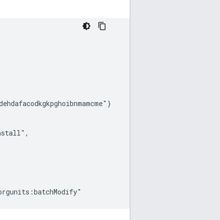
dehdafacodkgkpghoibnmamcme"}

stall",
