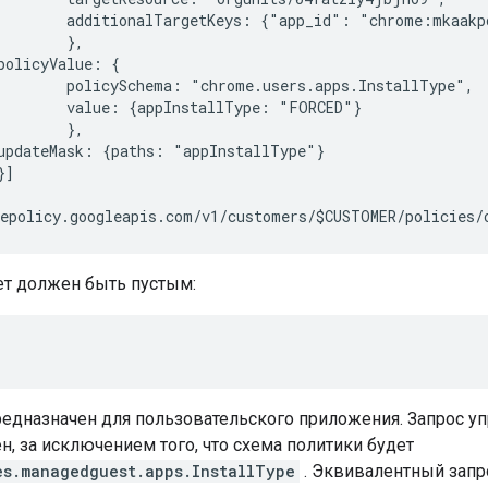
        additionalTargetKeys: {"app_id": "chrome:mkaakp
       },

policyValue: {

        policySchema: "chrome.users.apps.InstallType",

        value: {appInstallType: "FORCED"}

       },

updateMask: {paths: "appInstallType"}

]

т должен быть пустым:
редназначен для пользовательского приложения. Запрос уп
н, за исключением того, что схема политики будет
es.managedguest.apps.InstallType
. Эквивалентный запр