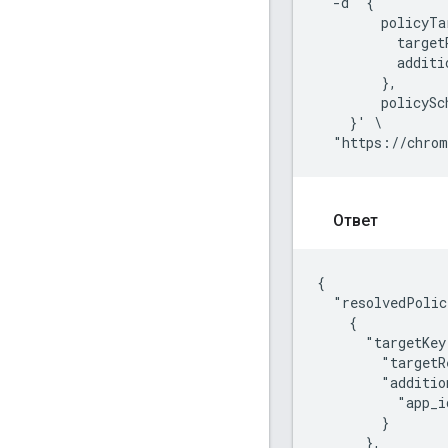
  -d '{

        policyTa
          target
          additi
        },

        policySc
    }' \

Ответ
{

  "resolvedPolic
    {

      "targetKey
        "targetR
        "additio
          "app_i
        }

      },
