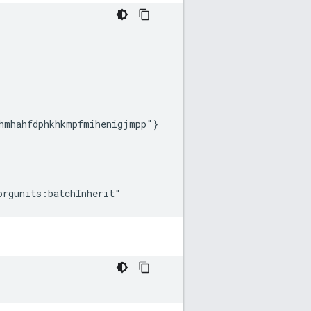
hmhahfdphkhkmpfmihenigjmpp"}
