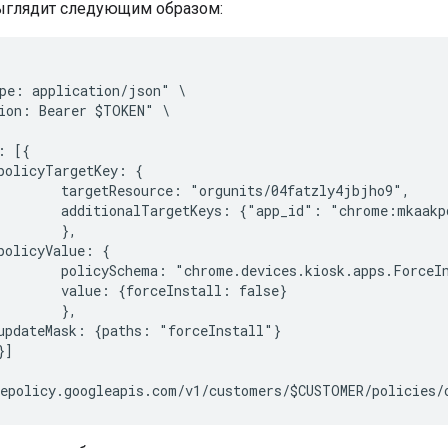
ыглядит следующим образом:
pe: application/json" \

ion: Bearer $TOKEN" \

 [{

policyTargetKey: {

        targetResource: "orgunits/04fatzly4jbjho9",

        additionalTargetKeys: {"app_id": "chrome:mkaakp
       },

policyValue: {

        policySchema: "chrome.devices.kiosk.apps.ForceIn
        value: {forceInstall: false}

       },

updateMask: {paths: "forceInstall"}

]
