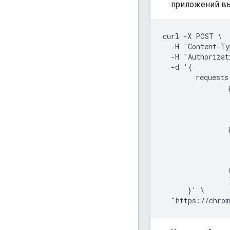
приложений в
curl -X POST \

  -H "Content-Ty
  -H "Authorizat
  -d '{

        requests:
                
                
                
                 
                
                
                
                 
                
                }
      }' \
