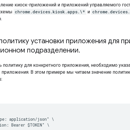
аление киоск-приложений и приложений управляемого гост
 схемы
chrome.devices.kiosk.apps.\*
и
chrome.devices
.
политику установки приложения для п
ционном подразделении
.
 политику для конкретного приложения, необходимо указат
 приложения. В этом примере мы читаем значение политики
s:
pe: application/json" \

ion: Bearer $TOKEN" \
