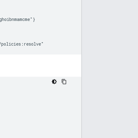
ghoibnmamcme"}
