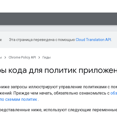
Эта страница переведена с помощью
Cloud Translation API
.
ы
Chrome Policy API
Гиды
ы кода для политик приложе
иже запросы иллюстрируют управление политиками с пом
жений. Прежде чем начать, обязательно ознакомьтесь с
обз
по схемам политик
.
представленные ниже, используют следующие переменные