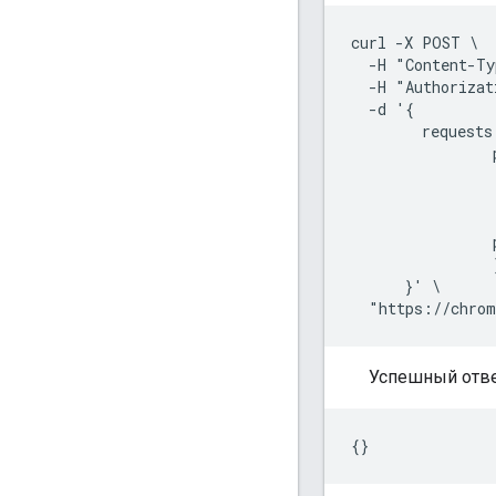
curl -X POST \

  -H "Content-Ty
  -H "Authorizat
  -d '{

        requests:
                
                
                
                 
                
                }
      }' \

Успешный отве