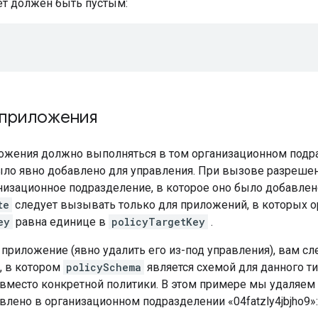
т должен быть пустым:
 приложения
ожения должно выполняться в том организационном подра
ло явно добавлено для управления. При вызове разреше
низационное подразделение, в которое оно было добавлен
te
следует вызывать только для приложений, в которых о
ey
равна единице в
policyTargetKey
.
приложение (явно удалить его из-под управления), вам сл
, в котором
policySchema
является схемой для данного т
 вместо конкретной политики. В этом примере мы удаляем
влено в организационном подразделении «04fatzly4jbjho9»: