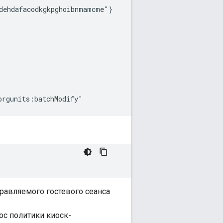
dehdafacodkgkpghoibnmamcme"}

равляемого гостевого сеанса
ос политики киоск-