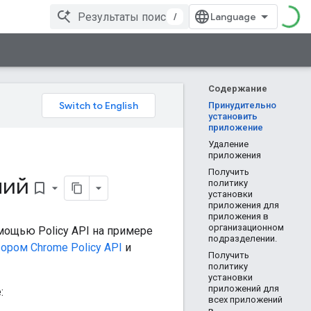
/
Содержание
Принудительно
установить
приложение
Удаление
приложения
Получить
ний
политику
bookmark_border
установки
приложения для
приложения в
организационном
ощью Policy API на примере
подразделении.
ором Chrome Policy API
и
Получить
политику
установки
приложений для
:
всех приложений
в