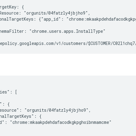
rgetKey: {

Resource: "orgunits/04fatzly4jbjho9",

onalTargetKeys: {"app_id": "chrome:mkaakpdehdafacodkgkp
hemaFilter: "chrome.users.apps.InstallType"

ies": [

": {

esource": "orgunits/04fatzly4jbjho9",

nalTargetKeys": {

d": "chrome:mkaakpdehdafacodkgkpghoibnmamcme"
