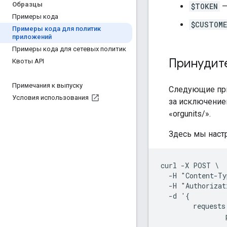
Образцы
$TOKEN
—
Примеры кода
$CUSTOM
Примеры кода для политик
приложений
Примеры кода для сетевых политик
Принудит
Квоты API
Примечания к выпуску
Следующие при
Условия использования
за исключением
«orgunits/».
Здесь мы наст
curl -X POST \

  -H "Content-Ty
  -H "Authorizat
  -d '{

        requests:
                
                