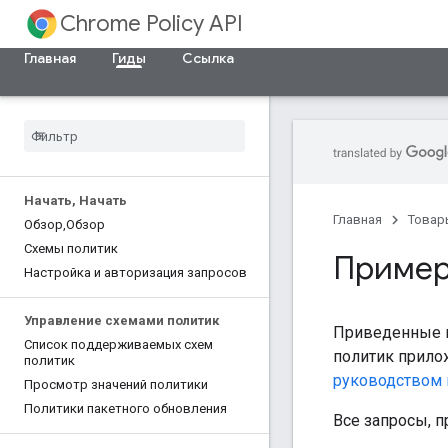
Chrome Policy API
Главная
Гиды
Ссылка
Начать
,
Начать
Главная
Товар
Обзор
,
Обзор
Схемы политик
Пример
Настройка и авторизация запросов
Управление схемами политик
Приведенные н
Список поддерживаемых схем
политик прило
политик
руководством 
Просмотр значений политики
Политики пакетного обновления
Все запросы, 