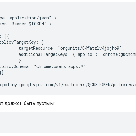
pe: application/json" \

ion: Bearer $TOKEN" \

 [{

policyTargetKey: {

        targetResource: "orgunits/04fatzly4jbjho9",

        additionalTargetKeys: {"app_id": "chrome:gbchcm
       },

policySchema: "chrome.users.apps.*",

]

т должен быть пустым: