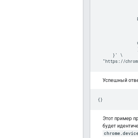
                
                 
                
                
                
                 
                
                }
      }' \

Успешный отве
Этот пример п
будет идентиче
chrome.devic