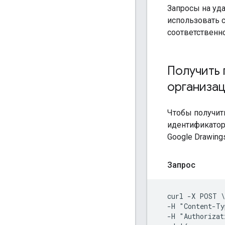
Запросы на уд
использовать
соответственно
Получить 
организа
Чтобы получить
идентификатор
Google Drawing
Запрос
  curl -X POST \

  -H "Content-Ty
  -H "Authorizat