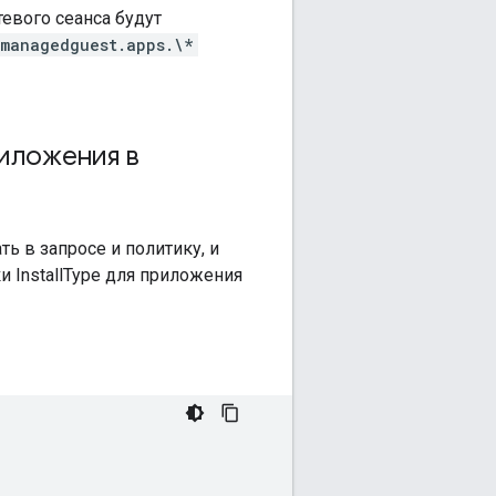
евого сеанса будут
.managedguest.apps.\*
риложения в
ь в запросе и политику, и
 InstallType для приложения