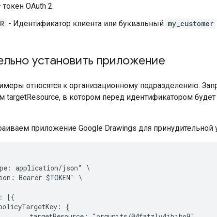
 токен OAuth 2.
ER
- Идентификатор клиента или буквальный
my_customer
ельно установить приложение
меры относятся к организационному подразделению. Запр
 targetResource, в котором перед идентификатором будет 
раиваем приложение Google Drawings для принудительной 
pe: application/json" \

ion: Bearer $TOKEN" \

 [{

policyTargetKey: {

        targetResource: "orgunits/04fatzly4jbjho9",
