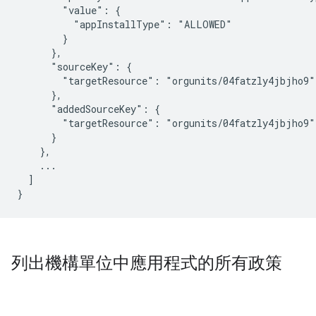
        "value": {

          "appInstallType": "ALLOWED"

        }

      },

      "sourceKey": {

        "targetResource": "orgunits/04fatzly4jbjho9"

      },

      "addedSourceKey": {

        "targetResource": "orgunits/04fatzly4jbjho9"

      }

    },

    ...

  ]

列出機構單位中應用程式的所有政策