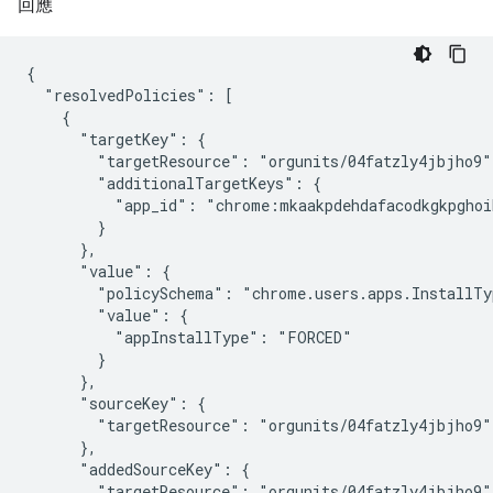
回應
{

  "resolvedPolicies": [

    {

      "targetKey": {

        "targetResource": "orgunits/04fatzly4jbjho9",
        "additionalTargetKeys": {

          "app_id": "chrome:mkaakpdehdafacodkgkpghoi
        }

      },

      "value": {

        "policySchema": "chrome.users.apps.InstallTyp
        "value": {

          "appInstallType": "FORCED"

        }

      },

      "sourceKey": {

        "targetResource": "orgunits/04fatzly4jbjho9"

      },

      "addedSourceKey": {

        "targetResource": "orgunits/04fatzly4jbjho9"
