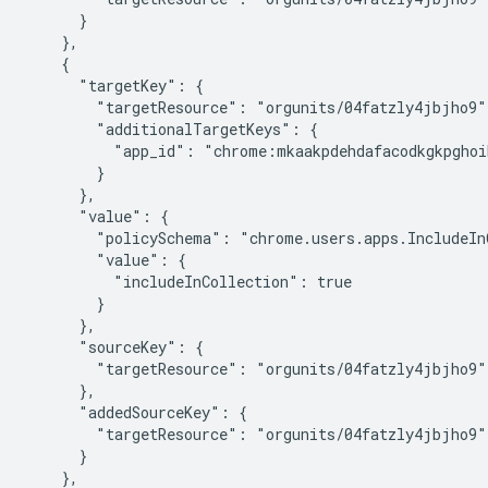
      }

    },

    {

      "targetKey": {

        "targetResource": "orgunits/04fatzly4jbjho9",
        "additionalTargetKeys": {

          "app_id": "chrome:mkaakpdehdafacodkgkpghoi
        }

      },

      "value": {

        "policySchema": "chrome.users.apps.IncludeInC
        "value": {

          "includeInCollection": true

        }

      },

      "sourceKey": {

        "targetResource": "orgunits/04fatzly4jbjho9"

      },

      "addedSourceKey": {

        "targetResource": "orgunits/04fatzly4jbjho9"

      }

    },
