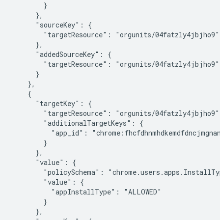
        }

      },

      "sourceKey": {

        "targetResource": "orgunits/04fatzly4jbjho9"

      },

      "addedSourceKey": {

        "targetResource": "orgunits/04fatzly4jbjho9"

      }

    },

    {

      "targetKey": {

        "targetResource": "orgunits/04fatzly4jbjho9",
        "additionalTargetKeys": {

          "app_id": "chrome:fhcfdhnmhdkemdfdncjmgnan
        }

      },

      "value": {

        "policySchema": "chrome.users.apps.InstallTyp
        "value": {

          "appInstallType": "ALLOWED"

        }

      },
