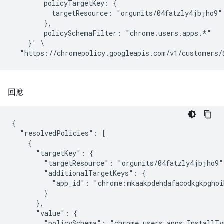
        policyTargetKey: {

          targetResource: "orgunits/04fatzly4jbjho9"

        },

        policySchemaFilter: "chrome.users.apps.*"

    }' \

回應
{

  "resolvedPolicies": [

    {

      "targetKey": {

        "targetResource": "orgunits/04fatzly4jbjho9",
        "additionalTargetKeys": {

          "app_id": "chrome:mkaakpdehdafacodkgkpghoi
        }

      },

      "value": {

        "policySchema": "chrome.users.apps.InstallTyp