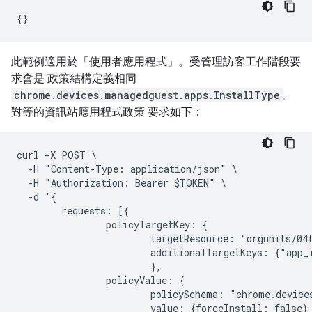
此範例適用於「使用者應用程式」。受管理訪客工作階段要
求會是 政策結構定義相同
chrome.devices.managedguest.apps.InstallType
。
對等的資訊站應用程式政策 要求如下：
curl -X POST \

  -H "Content-Type: application/json" \

  -H "Authorization: Bearer $TOKEN" \

  -d '{

        requests: [{

                policyTargetKey: {

                        targetResource: "orgunits/04f
                        additionalTargetKeys: {"app_
                        },

                policyValue: {

                        policySchema: "chrome.devices
                        value: {forceInstall: false}
