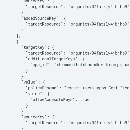
      "sourceKey": {

        "targetResource": "orgunits/04fatzly4jbjho9"

      },

      "addedSourceKey": {

        "targetResource": "orgunits/04fatzly4jbjho9"

      }

    },

    {

      "targetKey": {

        "targetResource": "orgunits/04fatzly4jbjho9",
        "additionalTargetKeys": {

          "app_id": "chrome:fhcfdhnmhdkemdfdncjmgnan
        }

      },

      "value": {

        "policySchema": "chrome.users.apps.Certificat
        "value": {

          "allowAccessToKeys": true

        }

      },

      "sourceKey": {

        "targetResource": "orgunits/04fatzly4jbjho9"

      },
