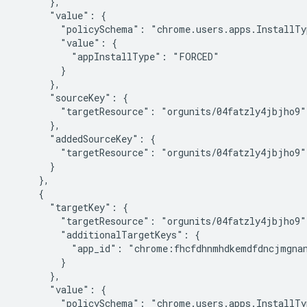
      },

      "value": {

        "policySchema": "chrome.users.apps.InstallTyp
        "value": {

          "appInstallType": "FORCED"

        }

      },

      "sourceKey": {

        "targetResource": "orgunits/04fatzly4jbjho9"

      },

      "addedSourceKey": {

        "targetResource": "orgunits/04fatzly4jbjho9"

      }

    },

    {

      "targetKey": {

        "targetResource": "orgunits/04fatzly4jbjho9",
        "additionalTargetKeys": {

          "app_id": "chrome:fhcfdhnmhdkemdfdncjmgnan
        }

      },

      "value": {

        "policySchema": "chrome.users.apps.InstallTyp