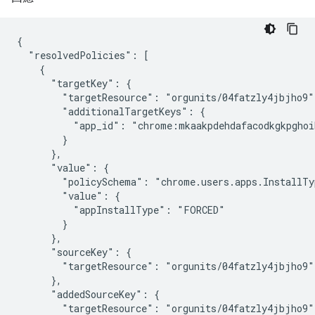
{

  "resolvedPolicies": [

    {

      "targetKey": {

        "targetResource": "orgunits/04fatzly4jbjho9",
        "additionalTargetKeys": {

          "app_id": "chrome:mkaakpdehdafacodkgkpghoi
        }

      },

      "value": {

        "policySchema": "chrome.users.apps.InstallTyp
        "value": {

          "appInstallType": "FORCED"

        }

      },

      "sourceKey": {

        "targetResource": "orgunits/04fatzly4jbjho9"

      },

      "addedSourceKey": {

        "targetResource": "orgunits/04fatzly4jbjho9"
