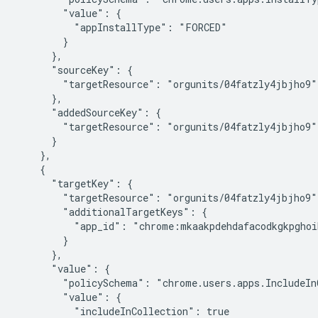
        "value": {

          "appInstallType": "FORCED"

        }

      },

      "sourceKey": {

        "targetResource": "orgunits/04fatzly4jbjho9"

      },

      "addedSourceKey": {

        "targetResource": "orgunits/04fatzly4jbjho9"

      }

    },

    {

      "targetKey": {

        "targetResource": "orgunits/04fatzly4jbjho9",
        "additionalTargetKeys": {

          "app_id": "chrome:mkaakpdehdafacodkgkpghoi
        }

      },

      "value": {

        "policySchema": "chrome.users.apps.IncludeInC
        "value": {

          "includeInCollection": true
