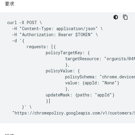
要求
curl -X POST \

  -H "Content-Type: application/json" \

  -H "Authorization: Bearer $TOKEN" \

  -d '{

        requests: [{

                policyTargetKey: {

                        targetResource: "orgunits/04f
                        },

                policyValue: {

                        policySchema: "chrome.devices
                        value: {appId: "None"}

                        },

                updateMask: {paths: "appId"}

                }]

      }' \
