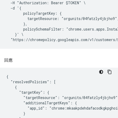
  -H "Authorization: Bearer $TOKEN" \

  -d '{

        policyTargetKey: {

          targetResource: "orgunits/04fatzly4jbjho9",
        },

        policySchemaFilter: "chrome.users.apps.Instal
    }' \

回應
{

  "resolvedPolicies": [

    {

      "targetKey": {

        "targetResource": "orgunits/04fatzly4jbjho9",
        "additionalTargetKeys": {

          "app_id": "chrome:mkaakpdehdafacodkgkpghoi
        }
