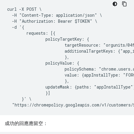
curl -X POST \

  -H "Content-Type: application/json" \

  -H "Authorization: Bearer $TOKEN" \

  -d '{

        requests: [{

                policyTargetKey: {

                        targetResource: "orgunits/04f
                        additionalTargetKeys: {"app_
                        },

                policyValue: {

                        policySchema: "chrome.users.a
                        value: {appInstallType: "FORC
                        },

                updateMask: {paths: "appInstallType"}
                }]

      }' \

成功的回應應留空：