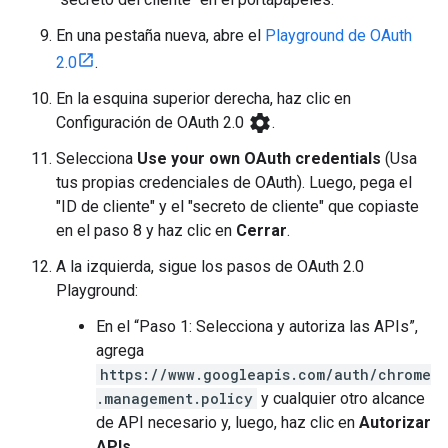
En una pestaña nueva, abre el
Playground de OAuth
2.0
.
En la esquina superior derecha, haz clic en
settings
Configuración de OAuth 2.0
.
Selecciona
Use your own OAuth credentials
(Usa
tus propias credenciales de OAuth). Luego, pega el
"ID de cliente" y el "secreto de cliente" que copiaste
en el paso 8 y haz clic en
Cerrar
.
A la izquierda, sigue los pasos de OAuth 2.0
Playground:
En el “Paso 1: Selecciona y autoriza las APIs”,
agrega
https://www.googleapis.com/auth/chrome
.management.policy
y cualquier otro alcance
de API necesario y, luego, haz clic en
Autorizar
APIs
.