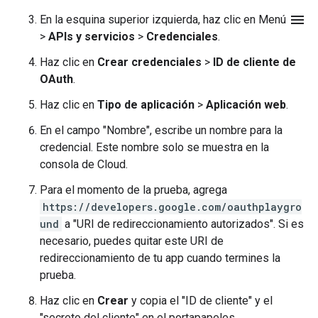
menu
En la esquina superior izquierda, haz clic en Menú
>
APIs y servicios
>
Credenciales
.
Haz clic en
Crear credenciales
>
ID de cliente de
OAuth
.
Haz clic en
Tipo de aplicación
>
Aplicación web
.
En el campo "Nombre", escribe un nombre para la
credencial. Este nombre solo se muestra en la
consola de Cloud.
Para el momento de la prueba, agrega
https://developers.google.com/oauthplaygro
und
a "URI de redireccionamiento autorizados". Si es
necesario, puedes quitar este URI de
redireccionamiento de tu app cuando termines la
prueba.
Haz clic en
Crear
y copia el "ID de cliente" y el
"secreto del cliente" en el portapapeles.