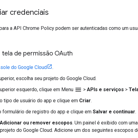
riar credenciais
 para a API Chrome Policy podem ser autenticadas como um usuár
a tela de permissão OAuth
sole do Google Cloud
.
uperior, escolha seu projeto do Google Cloud.
menu
superior esquerdo, clique em Menu
>
APIs e serviços
>
Tel
o tipo de usuário do app e clique em
Criar
.
 formulário de registro do app e clique em
Salvar e continuar
.
Adicionar ou remover escopos
. Um painel é exibido com uma
 projeto do Google Cloud. Adicione um dos seguintes escopos d