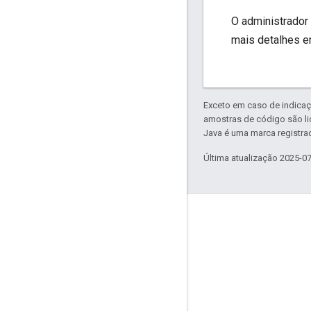
O administrador
mais detalhes 
Exceto em caso de indicaç
amostras de código são l
Java é uma marca registrad
Última atualização 2025-0
Envolver
Google Developer Program
Google Developer Groups
Google Developer Experts
Accelerators