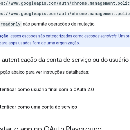
ps://www.googleapis.com/auth/chrome.management.poli
ps://www.googleapis.com/auth/chrome.management.polic
readonly
não permite operações de mutação.
ação:
esses escopos são categorizados como
escopos sensíveis
. Um pr
para apps usados fora de uma organização.
 autenticação da conta de serviço ou do usuário 
pção abaixo para ver instruções detalhadas:
tenticar como usuário final com o OAuth 2
.
0
tenticar como uma conta de serviço
estar o app no OAuth Playground