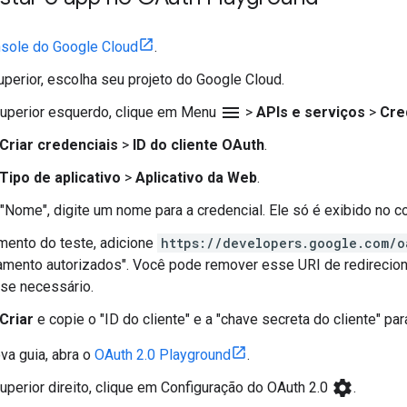
sole do Google Cloud
.
uperior, escolha seu projeto do Google Cloud.
menu
superior esquerdo, clique em Menu
>
APIs e serviços
>
Cre
Criar credenciais
>
ID do cliente OAuth
.
Tipo de aplicativo
>
Aplicativo da Web
.
Nome", digite um nome para a credencial. Ele só é exibido no c
mento do teste, adicione
https://developers.google.com/o
amento autorizados". Você pode remover esse URI de redirecio
 se necessário.
Criar
e copie o "ID do cliente" e a "chave secreta do cliente" par
a guia, abra o
OAuth 2.0 Playground
.
settings
uperior direito, clique em Configuração do OAuth 2.0
.