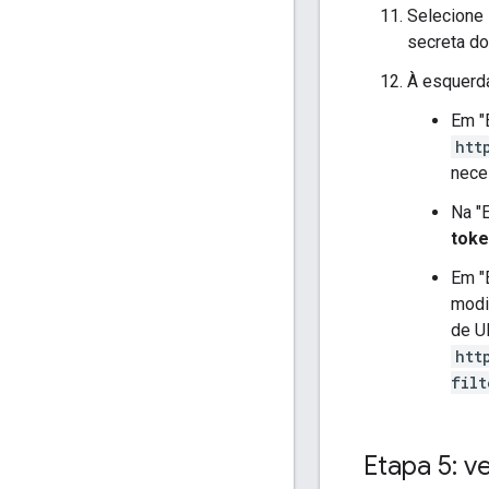
Selecione
secreta do
À esquerda
Em "E
htt
nece
Na "
toke
Em "E
modi
de U
htt
filt
Etapa 5: ve