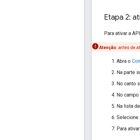
Etapa 2: a
Para ativar a AP
Atenção
:
antes de at
Abra o
Con
Na parte s
No canto 
No campo 
Na lista d
Selecione
Para ativar