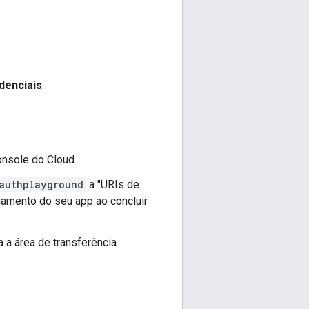
denciais
.
onsole do Cloud.
authplayground
a "URIs de
namento do seu app ao concluir
a a área de transferência.