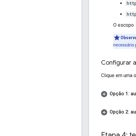
htt
htt
O escopo
Observ
necessário 
Configurar a
Clique em uma o
Opção 1: au
Opção 2: au
Etapa 4: t