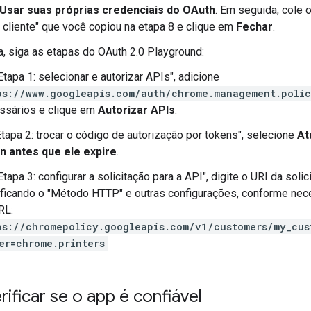
Usar suas próprias credenciais do OAuth
. Em seguida, cole o
 cliente" que você copiou na etapa 8 e clique em
Fechar
.
, siga as etapas do OAuth 2.0 Playground:
tapa 1: selecionar e autorizar APIs", adicione
ps://www.googleapis.com/auth/chrome.management.poli
ssários e clique em
Autorizar APIs
.
Etapa 2: trocar o código de autorização por tokens", selecione
At
n antes que ele expire
.
tapa 3: configurar a solicitação para a API", digite o URI da sol
ficando o "Método HTTP" e outras configurações, conforme nece
RL:
ps://chromepolicy.googleapis.com/v1/customers/my_cus
er=chrome.printers
rificar se o app é confiável