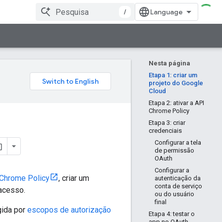
/
Nesta página
Etapa 1: criar um
projeto do Google
Cloud
Etapa 2: ativar a API
Chrome Policy
Etapa 3: criar
credenciais
Configurar a tela
de permissão
OAuth
Configurar a
 Chrome Policy
, criar um
autenticação da
conta de serviço
 acesso.
ou do usuário
final
gida por
escopos de autorização
Etapa 4: testar o
app no OAuth