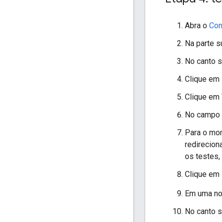
Abra o
Con
Na parte s
No canto 
Clique em
Clique em
No campo "
Para o mo
redirecion
os testes,
Clique em
Em uma nov
No canto s