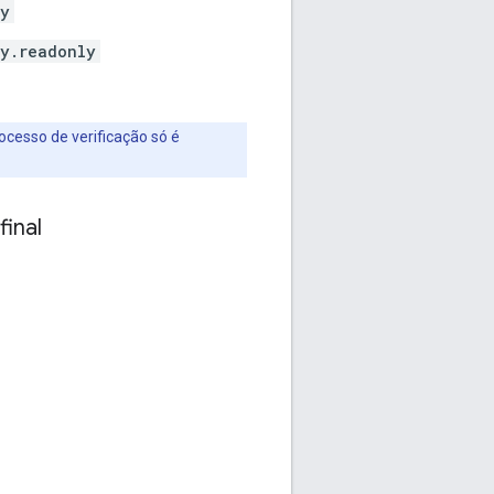
cy
y.readonly
ocesso de verificação só é
final