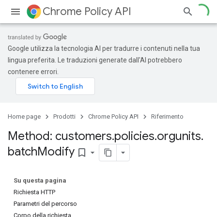
Chrome Policy API
Google utilizza la tecnologia AI per tradurre i contenuti nella tua
lingua preferita. Le traduzioni generate dall'AI potrebbero
contenere errori.
Home page
Prodotti
Chrome Policy API
Riferimento
Method: customers
.
policies
.
orgunits
.
batch
Modify
bookmark_border
Su questa pagina
Richiesta HTTP
Parametri del percorso
Corpo della richiesta