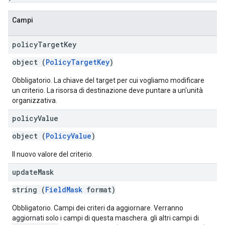
Campi
policy
Target
Key
object (
PolicyTargetKey
)
Obbligatorio. La chiave del target per cui vogliamo modificare
un criterio. La risorsa di destinazione deve puntare a un'unità
organizzativa.
policy
Value
object (
PolicyValue
)
Il nuovo valore del criterio.
update
Mask
string (
FieldMask
format)
Obbligatorio. Campi dei criteri da aggiornare. Verranno
aggiornati solo i campi di questa maschera. gli altri campi di