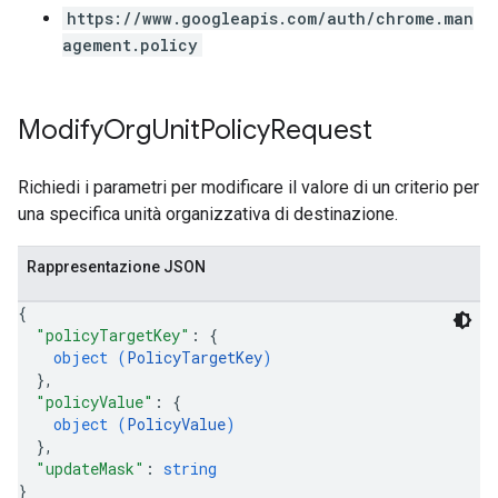
https://www.googleapis.com/auth/chrome.man
agement.policy
Modify
Org
Unit
Policy
Request
Richiedi i parametri per modificare il valore di un criterio per
una specifica unità organizzativa di destinazione.
Rappresentazione JSON
{
"policyTargetKey"
: 
{
object (
PolicyTargetKey
)
}
,
"policyValue"
: 
{
object (
PolicyValue
)
}
,
"updateMask"
: 
string
}