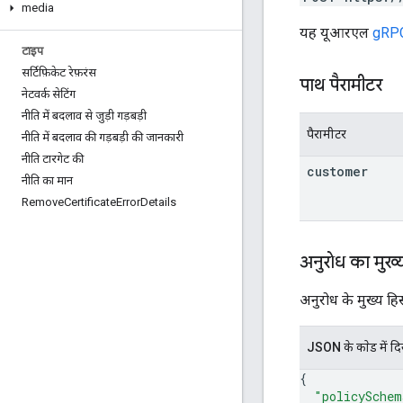
media
यह यूआरएल
gRPC 
टाइप
सर्टिफ़िकेट रेफ़रंस
पाथ पैरामीटर
नेटवर्क सेटिंग
नीति में बदलाव से जुड़ी गड़बड़ी
पैरामीटर
नीति में बदलाव की गड़बड़ी की जानकारी
नीति टारगेट की
customer
नीति का मान
Remove
Certificate
Error
Details
अनुरोध का मुख्
अनुरोध के मुख्य हिस्
JSON के काेड में द
{
"policySchem