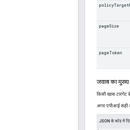
policy
Target
page
Size
page
Token
जवाब का मुख्य
किसी खास टारगेट के
अगर एपीआई सही से जु
JSON के काेड में द