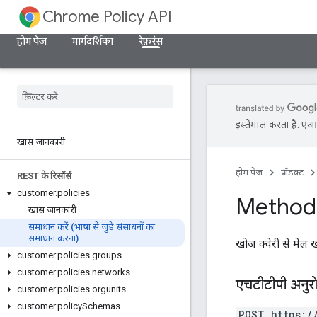
Chrome Policy API
होम पेज
मार्गदर्शिका
रेफ़रंस
इस्तेमाल करता है. एआई 
खास जानकारी
होम पेज
प्रॉडक्ट
REST के रिसॉर्स
customer
.
policies
Method
खास जानकारी
समाधान करें (भाषा से जुड़े संसाधनों का
समाधान करना)
खोज क्वेरी से मेल ख
customer
.
policies
.
groups
customer
.
policies
.
networks
एचटीटीपी अनुर
customer
.
policies
.
orgunits
customer
.
policy
Schemas
POST https:/