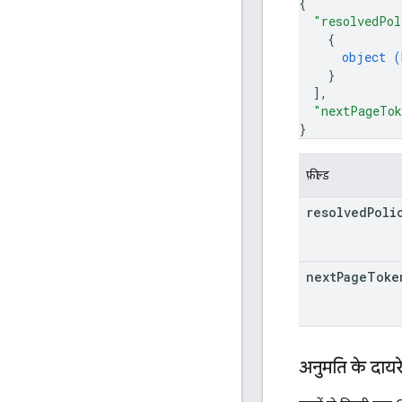
{
"resolvedPol
{
object (
}
]
,
"nextPageTo
}
फ़ील्ड
resolved
Poli
next
Page
Toke
अनुमति के दायर