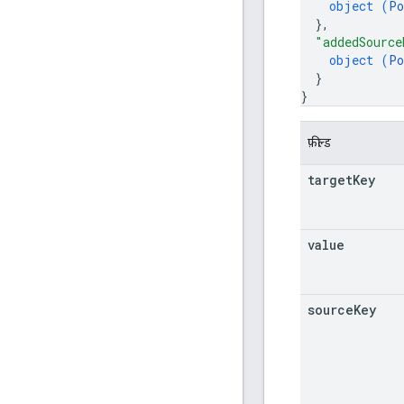
object (
Po
}
,
"addedSource
object (
Po
}
}
फ़ील्ड
target
Key
value
source
Key