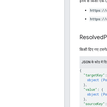
इनमें से किसी एक O
https://
https://
Resolved
P
किसी दिए गए टारगेट 
JSON के काेड में द
{
"targetKey"
:
object (
Po
}
,
"value"
: 
{
object (
Po
}
,
"sourceKey"
: