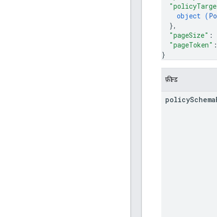
"policyTarge
object (
Po
}
,
"pageSize"
: 
"pageToken"
}
फ़ील्ड
policy
Schema