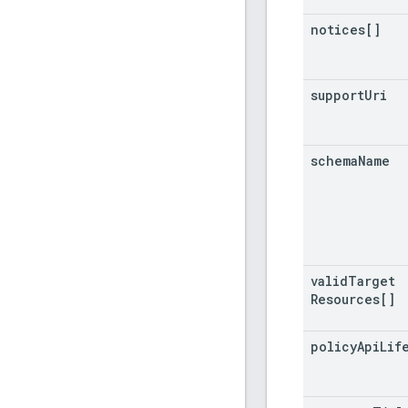
notices[]
support
Uri
schema
Name
valid
Target
Resources[]
policy
Api
Lif