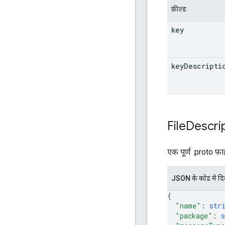
फ़ील्ड
key
key
Descripti
File
Descri
एक पूर्ण .proto फ़
JSON के काेड में द
{
"name"
: 
str
"package"
: 
s