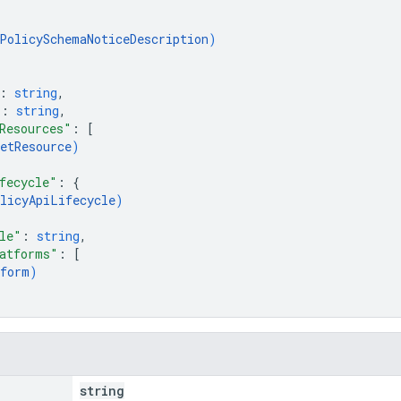
PolicySchemaNoticeDescription
)
: 
string
,
"
: 
string
,
Resources"
: 
[
etResource
)
fecycle"
: 
{
licyApiLifecycle
)
le"
: 
string
,
atforms"
: 
[
form
)
string