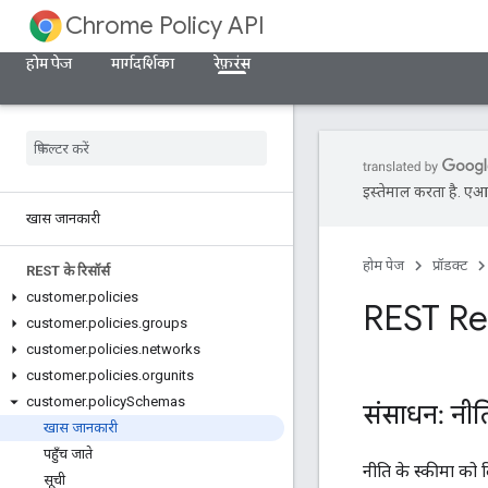
Chrome Policy API
होम पेज
मार्गदर्शिका
रेफ़रंस
इस्तेमाल करता है. एआई 
खास जानकारी
होम पेज
प्रॉडक्ट
REST के रिसॉर्स
customer
.
policies
REST Re
customer
.
policies
.
groups
customer
.
policies
.
networks
customer
.
policies
.
orgunits
customer
.
policy
Schemas
संसाधन: नीति
खास जानकारी
पहुँच जाते
नीति के स्कीमा को 
सूची