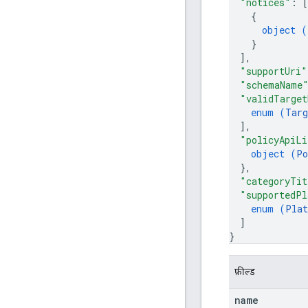
"notices"
: 
[
{
object (
}
]
,
"supportUri"
"schemaName
"validTarget
enum (
Targ
]
,
"policyApiLi
object (
Po
}
,
"categoryTit
"supportedPl
enum (
Plat
]
}
फ़ील्ड
name