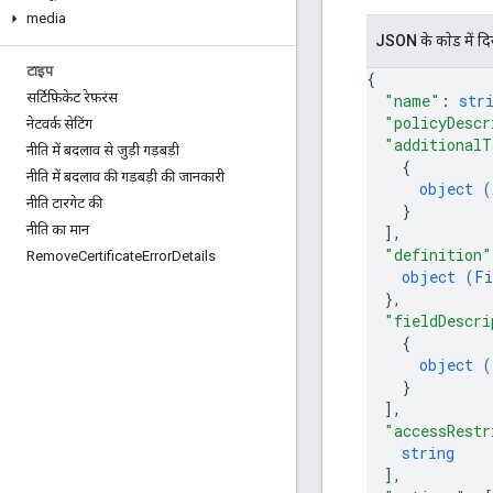
media
JSON के काेड में द
टाइप
{
सर्टिफ़िकेट रेफ़रंस
"name"
: 
str
"policyDescr
नेटवर्क सेटिंग
"additionalT
नीति में बदलाव से जुड़ी गड़बड़ी
{
नीति में बदलाव की गड़बड़ी की जानकारी
object (
नीति टारगेट की
}
नीति का मान
]
,
"definition"
Remove
Certificate
Error
Details
object (
Fi
}
,
"fieldDescri
{
object (
}
]
,
"accessRestr
string
]
,