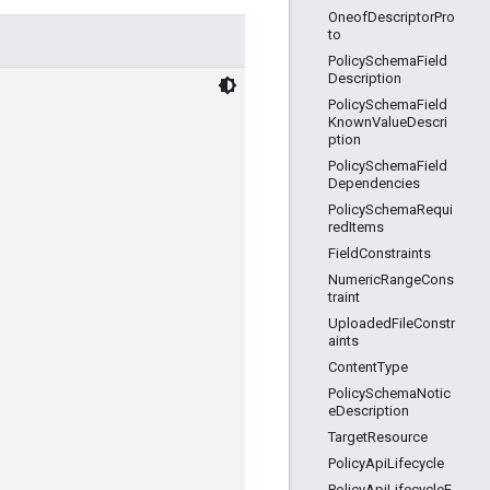
OneofDescriptorPro
to
PolicySchemaField
Description
PolicySchemaField
KnownValueDescri
ption
PolicySchemaField
Dependencies
PolicySchemaRequi
redItems
FieldConstraints
NumericRangeCons
traint
UploadedFileConstr
aints
ContentType
PolicySchemaNotic
eDescription
TargetResource
PolicyApiLifecycle
PolicyApiLifecycleE