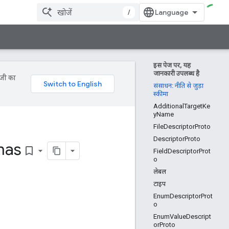
/
इस पेज पर, यह
जानकारी उपलब्ध है
ॉजी का
संसाधन: नीति से जुड़ा
स्कीमा
AdditionalTargetKe
yName
FileDescriptorProto
DescriptorProto
mas
bookmark_border
FieldDescriptorProt
o
लेबल
टाइप
EnumDescriptorProt
o
EnumValueDescript
orProto