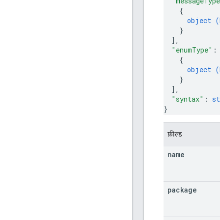
"messageTyp
{
object (
}
]
,
"enumType"
:
{
object (
}
]
,
"syntax"
: 
st
}
फ़ील्ड
name
package