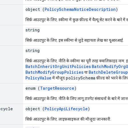
object (
PolicySchemaNoticeDescription
)
सिर्फ़ आउटपुट के लिए. स्कीमा में कुछ फ़ील्ड में वैल्यू सेट करने के बारे मे
string
सिर्फ़ आउटपुट के लिए. इस स्कीमा से जुड़े सहायता लेख का यूआरआई.
string
सिर्फ़ आउटपुट के लिए. नीति के स्कीमा का पूरी तरह क्वालिफ़ाइड नाम. इस
BatchInheritOrgUnitPolicies
BatchModifyOrgU
BatchModifyGroupPolicies
BatchDeleteGroup
या
PolicyValue
policySchema
में मौजूद
फ़ील्ड को भरने के लि
enum (
TargetResource
)
सिर्फ़ आउटपुट के लिए. नीति के लिए लागू टारगेट संसाधनों के बारे में जा
ecycle
object (
PolicyApiLifecycle
)
सिर्फ़ आउटपुट के लिए. लाइफ़साइकल की मौजूदा जानकारी.