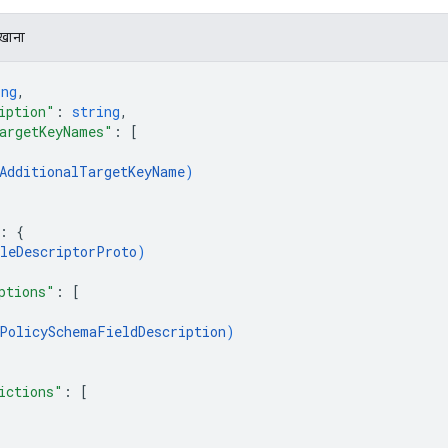
िखाना
ing
,
iption"
: 
string
,
argetKeyNames"
: 
[
AdditionalTargetKeyName
)
: 
{
leDescriptorProto
)
ptions"
: 
[
PolicySchemaFieldDescription
)
ictions"
: 
[