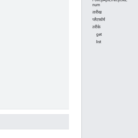
num
तारीख
प्लैटफ़ॉर्म
तरीके
get
list