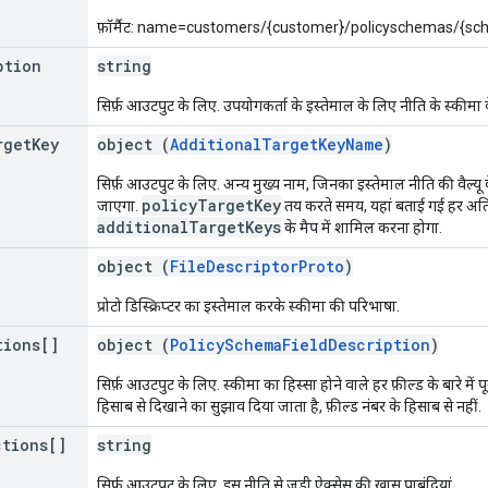
फ़ॉर्मैट: name=customers/{customer}/policyschemas/{
ption
string
सिर्फ़ आउटपुट के लिए. उपयोगकर्ता के इस्तेमाल के लिए नीति के स्कीमा क
rget
Key
object (
AdditionalTargetKeyName
)
सिर्फ़ आउटपुट के लिए. अन्य मुख्य नाम, जिनका इस्तेमाल नीति की वैल्य
policyTargetKey
जाएगा.
तय करते समय, यहां बताई गई हर अति
additionalTargetKeys
के मैप में शामिल करना होगा.
object (
FileDescriptorProto
)
प्रोटो डिस्क्रिप्टर का इस्तेमाल करके स्कीमा की परिभाषा.
tions[]
object (
PolicySchemaFieldDescription
)
सिर्फ़ आउटपुट के लिए. स्कीमा का हिस्सा होने वाले हर फ़ील्ड के बारे में 
हिसाब से दिखाने का सुझाव दिया जाता है, फ़ील्ड नंबर के हिसाब से नहीं.
ctions[]
string
सिर्फ़ आउटपुट के लिए. इस नीति से जुड़ी ऐक्सेस की खास पाबंदियां.