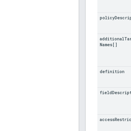
policy
Descri
additional
Ta
Names[]
definition
field
Descrip
access
Restri