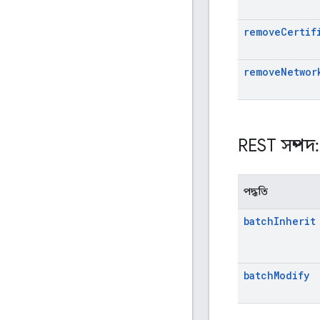
remove
Certif
remove
Networ
REST সম্পদ
পদ্ধতি
batch
Inherit
batch
Modify