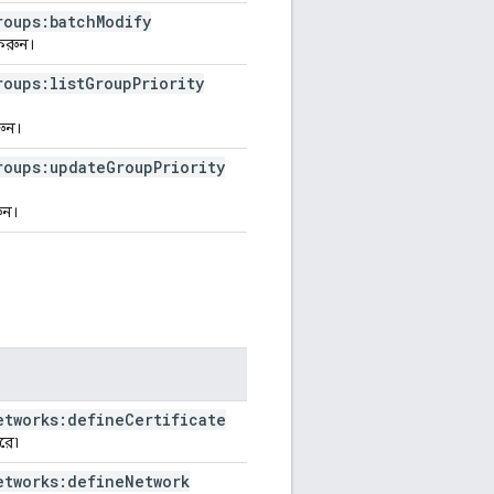
roups:batch
Modify
 করুন।
roups:list
Group
Priority
রুন।
roups:update
Group
Priority
ুন।
etworks:define
Certificate
রে৷
etworks:define
Network