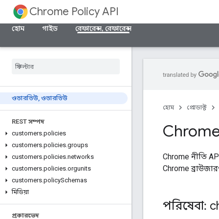
Chrome Policy API
হোম
গাইড
রেফারেন্স, রেফারেন্স
ওভারভিউ
,
ওভারভিউ
হোম
প্রোডাক্ট
REST সম্পদ
Chrome 
customers
.
policies
customers
.
policies
.
groups
Chrome নীতি AP
customers
.
policies
.
networks
Chrome ব্রাউজারগ
customers
.
policies
.
orgunits
customers
.
policy
Schemas
মিডিয়া
পরিষেবা: 
প্রকারভেদ