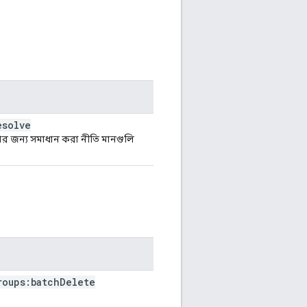
esolve
ার জন্য সমাধান করা নীতি মানগুলি
roups:batch
Delete