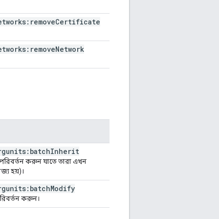
etworks:remove
Certificate
etworks:remove
Network
rgunits:batch
Inherit
ান পরিবর্তন করুন যাতে তারা এখন
জ্য হয়)।
rgunits:batch
Modify
পরিবর্তন করুন।