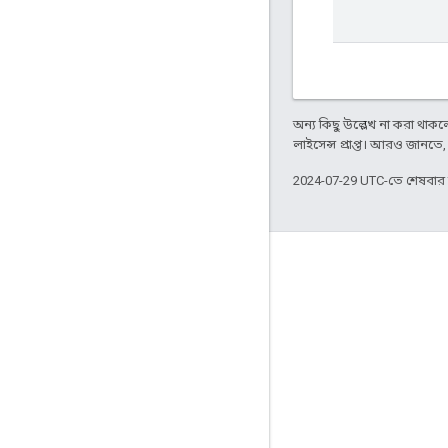
অন্য কিছু উল্লেখ না করা থাকলে,
লাইসেন্স প্রাপ্ত। আরও জানতে
2024-07-29 UTC-তে শেষবা
জুড়ে থাকা
Google Developer Program
Google Developer Groups
Google Developer Experts
Accelerators
Google Cloud & NVIDIA