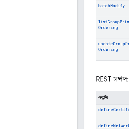
batch
Modify
list
Group
Pri
Ordering
update
Group
P
Ordering
REST সম্পদ
পদ্ধতি
define
Certif
define
Networ