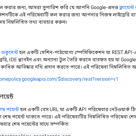
ল করার জন্য, আমরা সুপারিশ করি যে আপনি Google-প্রদত্ত
ক্লায়েন্
েশনটিকে এই পরিষেবাটি কল করার জন্য আপনার নিজস্ব লাইব্রেরি ব
় নিম্নলিখিত তথ্য ব্যবহার করুন৷
ডকুমেন্ট
হল একটি মেশিন-পাঠযোগ্য স্পেসিফিকেশন যা REST API-এর 
ইব্রেরি, IDE প্লাগইন এবং অন্যান্য টুল তৈরি করতে ব্যবহৃত হয় যা Googl
াধিক আবিষ্কার নথি প্রদান করতে পারে। এই পরিষেবা নিম্নলিখিত আবি
romepolicy.googleapis.com/$discovery/rest?version=v1
য়েন্ট
ষ পয়েন্ট
হল একটি বেস URL যা একটি API পরিষেবার নেটওয়ার্ক ঠিকা
শেষ পয়েন্ট থাকতে পারে। এই পরিষেবাটির নিম্নলিখিত পরিষেবা শেষ প
বার শেষ পয়েন্টের সাথে সম্পর্কিত: