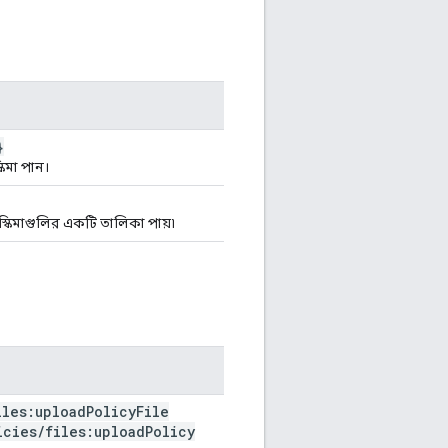
}
কিমা পান।
ি স্কিমাগুলির একটি তালিকা পায়৷
iles:upload
Policy
File
icies
/
files:upload
Policy