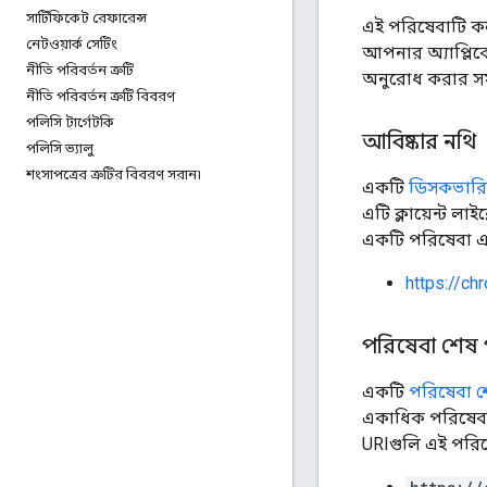
সার্টিফিকেট রেফারেন্স
এই পরিষেবাটি ক
নেটওয়ার্ক সেটিং
আপনার অ্যাপ্লিক
নীতি পরিবর্তন ত্রুটি
অনুরোধ করার সময
নীতি পরিবর্তন ত্রুটি বিবরণ
পলিসি টার্গেটকি
আবিষ্কার নথি
পলিসি ভ্যালু
শংসাপত্রের ত্রুটির বিবরণ সরান৷
একটি
ডিসকভারি 
এটি ক্লায়েন্ট লা
একটি পরিষেবা এক
https://ch
পরিষেবা শেষ প
একটি
পরিষেবা শে
একাধিক পরিষেবা 
URIগুলি এই পরিষে