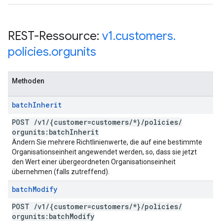
REST-Ressource:
v1
.
customers
.
policies
.
orgunits
Methoden
batch
Inherit
POST
/
v1
/
{customer=customers
/
*}
/
policies
/
orgunits:batch
Inherit
Ändern Sie mehrere Richtlinienwerte, die auf eine bestimmte
Organisationseinheit angewendet werden, so, dass sie jetzt
den Wert einer übergeordneten Organisationseinheit
übernehmen (falls zutreffend).
batch
Modify
POST
/
v1
/
{customer=customers
/
*}
/
policies
/
orgunits:batch
Modify