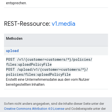
entsprechen.
REST-Ressource:
v1
.
media
Methoden
upload
POST
/
v1
/
{customer=customers
/
*}
/
policies
/
files:upload
Policy
File
POST
/
upload
/
v1
/
{customer=customers
/
*}
/
policies
/
files:upload
Policy
File
Erstellt eine Unternehmensdatei aus den vom Nutzer
bereitgestellten Inhalten.
Sofern nicht anders angegeben, sind die Inhalte dieser Seite unter der
Creative Commons Attribution 4.0 License
und Codebeispiele unter der