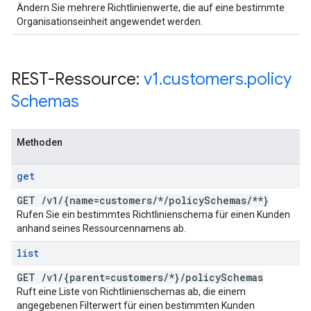
Ändern Sie mehrere Richtlinienwerte, die auf eine bestimmte
Organisationseinheit angewendet werden.
REST-Ressource:
v1
.
customers
.
policy
Schemas
Methoden
get
GET
/
v1
/
{name=customers
/
*
/
policy
Schemas
/
**}
Rufen Sie ein bestimmtes Richtlinienschema für einen Kunden
anhand seines Ressourcennamens ab.
list
GET
/
v1
/
{parent=customers
/
*}
/
policy
Schemas
Ruft eine Liste von Richtlinienschemas ab, die einem
angegebenen Filterwert für einen bestimmten Kunden