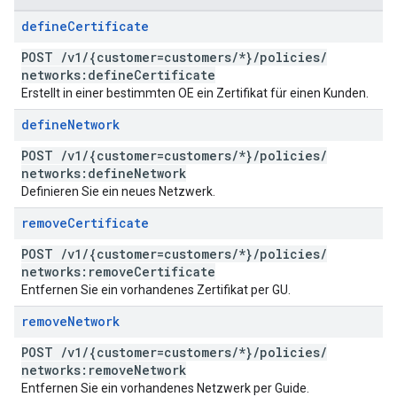
define
Certificate
POST
/
v1
/
{customer=customers
/
*}
/
policies
/
networks:define
Certificate
Erstellt in einer bestimmten OE ein Zertifikat für einen Kunden.
define
Network
POST
/
v1
/
{customer=customers
/
*}
/
policies
/
networks:define
Network
Definieren Sie ein neues Netzwerk.
remove
Certificate
POST
/
v1
/
{customer=customers
/
*}
/
policies
/
networks:remove
Certificate
Entfernen Sie ein vorhandenes Zertifikat per GU.
remove
Network
POST
/
v1
/
{customer=customers
/
*}
/
policies
/
networks:remove
Network
Entfernen Sie ein vorhandenes Netzwerk per Guide.