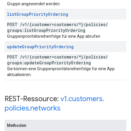
Gruppe angewendet werden.
list
Group
Priority
Ordering
POST
/
v1
/
{customer=customers
/
*}
/
policies
/
groups:list
Group
Priority
Ordering
Gruppenprioritätsreihenfolge für eine App abrufen
update
Group
Priority
Ordering
POST
/
v1
/
{customer=customers
/
*}
/
policies
/
groups:update
Group
Priority
Ordering
Sie können eine Gruppenprioritätsreihenfolge für eine App
aktualisieren.
REST-Ressource:
v1
.
customers
.
policies
.
networks
Methoden