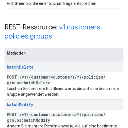
Richtlinien ab, die einer Suchanfrage entsprechen.
REST-Ressource:
v1
.
customers
.
policies
.
groups
Methoden
batch
Delete
POST
/
v1
/
{customer=customers
/
*}
/
policies
/
groups:batch
Delete
Löschen Sie mehrere Richtlinienwerte, die auf eine bestimmte
Gruppe angewendet werden.
batch
Modify
POST
/
v1
/
{customer=customers
/
*}
/
policies
/
groups:batch
Modify
Ändern Sie mehrere Richtlinienwerte, die auf eine bestimmte