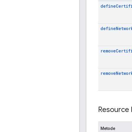
define
Certif
define
Networ
remove
Certif
remove
Networ
Resource 
Metode