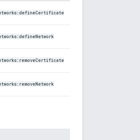
etworks:define
Certificate
etworks:define
Network
etworks:remove
Certificate
etworks:remove
Network