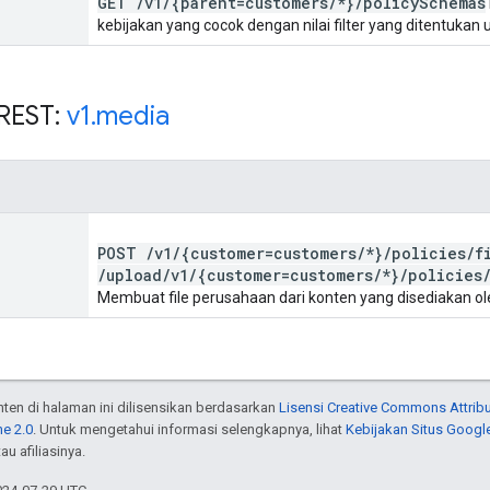
GET
/
v1
/
{parent=customers
/
*}
/
policy
Schemas
kebijakan yang cocok dengan nilai filter yang ditentukan
REST:
v1
.
media
POST
/
v1
/
{customer=customers
/
*}
/
policies
/
f
/
upload
/
v1
/
{customer=customers
/
*}
/
policies
Membuat file perusahaan dari konten yang disediakan o
onten di halaman ini dilisensikan berdasarkan
Lisensi Creative Commons Attribu
e 2.0
. Untuk mengetahui informasi selengkapnya, lihat
Kebijakan Situs Googl
au afiliasinya.