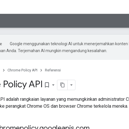
Google menggunakan teknologi AI untuk menerjemahkan konten 
ihan Anda. Terjemahan AI mungkin mengandung kesalahan.
Chrome Policy API
Referensi
Policy API
bookmark_border
PI adalah rangkaian layanan yang memungkinkan administrator 
 ke perangkat Chrome OS dan browser Chrome terkelola mereka.
chromepolicy
.
googleapis
.
com