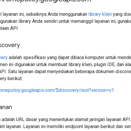
 layanan ini, sebaiknya Anda menggunakan
library klien
yang dise
unakan library Anda sendiri untuk memanggil layanan ini, gunaka
taan API.
scovery
very
adalah spesifikasi yang dapat dibaca komputer untuk mend
n ini digunakan untuk membuat library klien, plugin IDE, dan ala
PI. Satu layanan dapat menyediakan beberapa dokumen discover
ry berikut:
romepolicy.googleapis.com/$discovery/rest?version=v1
yanan
n
adalah URL dasar yang menentukan alamat jaringan layanan API.
nt layanan. Layanan ini memiliki endpoint layanan berikut dan 