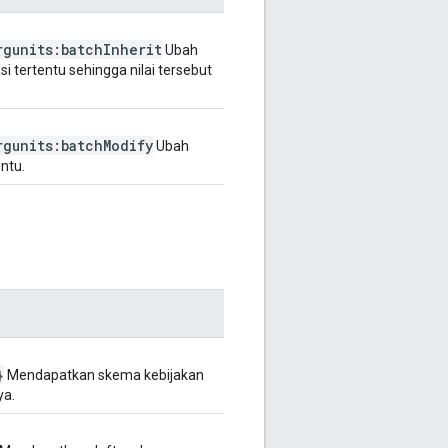
rgunits:batch
Inherit
Ubah
si tertentu sehingga nilai tersebut
rgunits:batch
Modify
Ubah
entu.
}
Mendapatkan skema kebijakan
ya.