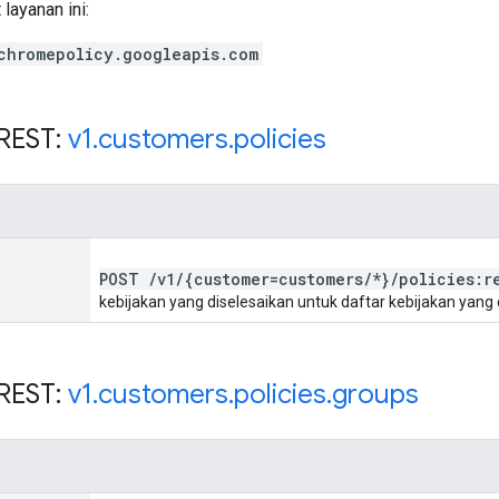
layanan ini:
chromepolicy.googleapis.com
REST:
v1
.
customers
.
policies
POST
/
v1
/
{customer=customers
/
*}
/
policies:r
kebijakan yang diselesaikan untuk daftar kebijakan yang
REST:
v1
.
customers
.
policies
.
groups