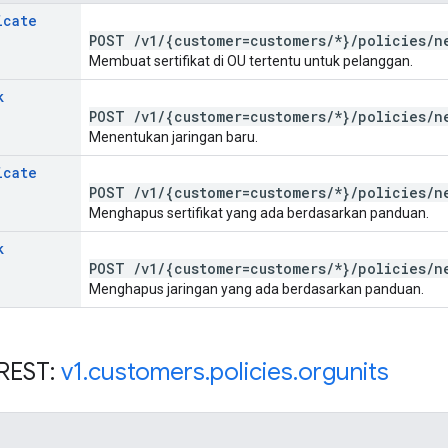
icate
POST
/
v1
/
{customer=customers
/
*}
/
policies
/
n
Membuat sertifikat di OU tertentu untuk pelanggan.
k
POST
/
v1
/
{customer=customers
/
*}
/
policies
/
n
Menentukan jaringan baru.
icate
POST
/
v1
/
{customer=customers
/
*}
/
policies
/
n
Menghapus sertifikat yang ada berdasarkan panduan.
k
POST
/
v1
/
{customer=customers
/
*}
/
policies
/
n
Menghapus jaringan yang ada berdasarkan panduan.
REST:
v1
.
customers
.
policies
.
orgunits