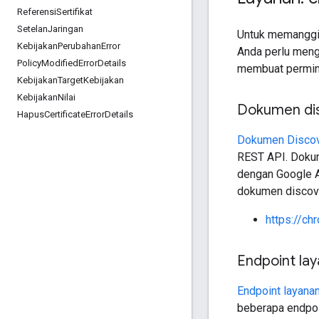
Referensi
Sertifikat
Setelan
Jaringan
Untuk memanggil
Kebijakan
Perubahan
Error
Anda perlu mengg
Policy
Modified
Error
Details
membuat permin
Kebijakan
Target
Kebijakan
Kebijakan
Nilai
Dokumen di
Hapus
Certificate
Error
Details
Dokumen Disco
REST API. Dokume
dengan Google A
dokumen discove
https://ch
Endpoint la
Endpoint layana
beberapa endpoi