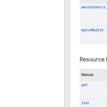
batch
Inherit
batch
Modify
Resource 
Metode
get
list