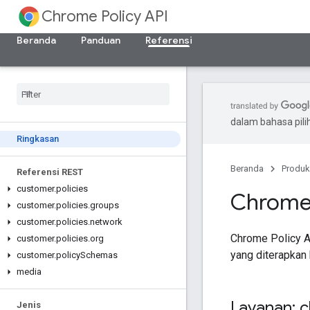
Chrome Policy API
Beranda
Panduan
Referensi
dalam bahasa pil
Ringkasan
Beranda
Produk
Referensi REST
customer
.
policies
Chrome 
customer
.
policies
.
groups
customer
.
policies
.
network
Chrome Policy A
customer
.
policies
.
org
yang diterapkan
customer
.
policy
Schemas
media
Layanan: 
Jenis