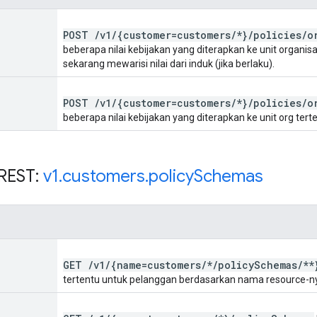
POST
/
v1
/
{customer=customers
/
*}
/
policies
/
o
beberapa nilai kebijakan yang diterapkan ke unit organisa
sekarang mewarisi nilai dari induk (jika berlaku).
POST
/
v1
/
{customer=customers
/
*}
/
policies
/
o
beberapa nilai kebijakan yang diterapkan ke unit org tert
REST:
v1
.
customers
.
policy
Schemas
GET
/
v1
/
{name=customers
/
*
/
policy
Schemas
/
**
tertentu untuk pelanggan berdasarkan nama resource-n