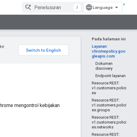
/
Pada halaman ini
ke
Layanan:
chromepolicy.goo
gleapis.com
Dokumen
discovery
Endpoint layanan
Resource REST:
v1.customers.polici
es
Resource REST:
Chrome mengontrol kebijakan
v1.customers.polici
es.groups
Resource REST:
v1.customers.polici
es.networks
Resource REST: