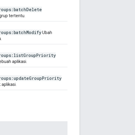
roups:batch
Delete
rup tertentu.
roups:batch
Modify
Ubah
.
roups:list
Group
Priority
buah aplikasi.
roups:update
Group
Priority
aplikasi.