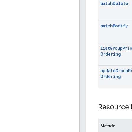
batch
Delete
batch
Modify
list
Group
Pri
Ordering
update
Group
P
Ordering
Resource 
Metode