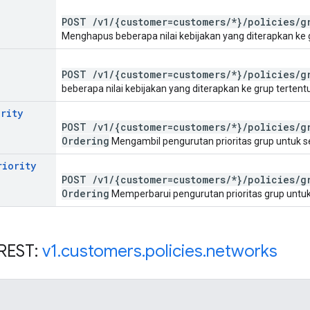
POST
/
v1
/
{customer=customers
/
*}
/
policies
/
g
Menghapus beberapa nilai kebijakan yang diterapkan ke g
POST
/
v1
/
{customer=customers
/
*}
/
policies
/
g
beberapa nilai kebijakan yang diterapkan ke grup tertentu
ority
POST
/
v1
/
{customer=customers
/
*}
/
policies
/
g
Ordering
Mengambil pengurutan prioritas grup untuk se
riority
POST
/
v1
/
{customer=customers
/
*}
/
policies
/
g
Ordering
Memperbarui pengurutan prioritas grup untuk 
REST:
v1
.
customers
.
policies
.
networks