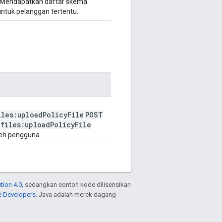
Mendapatkan daftar skema
 untuk pelanggan tertentu.
iles:upload
Policy
File
POST
/
files:upload
Policy
File
leh pengguna.
tion 4.0
, sedangkan contoh kode dilisensikan
e Developers
. Java adalah merek dagang