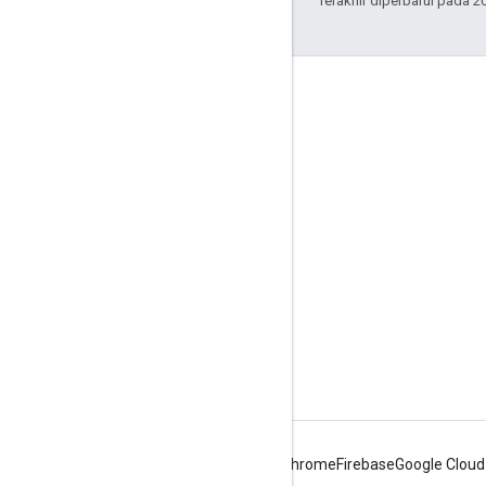
Terakhir diperbarui pada 2
Interaksi
Google Developer Program
Google Developer Groups
Google Developer Experts
Accelerators
Google Cloud & NVIDIA
Android
Chrome
Firebase
Google Cloud