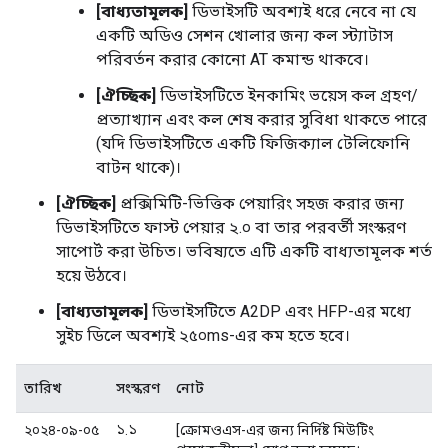
[বাধ্যতামূলক]
ডিভাইসটি অবশ্যই ধরে নেবে না যে
একটি অডিও সেশন খোলার জন্য কল স্ট্যাটাস
পরিবর্তন করার কোনো AT কমান্ড থাকবে।
[ঐচ্ছিক]
ডিভাইসটিতে ইনকামিং ভয়েস কল গ্রহণ/
প্রত্যাখ্যান এবং কল শেষ করার সুবিধা থাকতে পারে
(যদি ডিভাইসটিতে একটি ফিজিক্যাল টেলিফোনি
বাটন থাকে)।
[ঐচ্ছিক]
প্রক্সিমিটি-ভিত্তিক পেয়ারিং সহজ করার জন্য
ডিভাইসটিতে ফাস্ট পেয়ার ২.০ বা তার পরবর্তী সংস্করণ
সাপোর্ট করা উচিত। ভবিষ্যতে এটি একটি বাধ্যতামূলক শর্ত
হয়ে উঠবে।
[বাধ্যতামূলক]
ডিভাইসটিতে A2DP এবং HFP-এর মধ্যে
সুইচ ডিলে অবশ্যই ২৫০ms-এর কম হতে হবে।
তারিখ
সংস্করণ
নোট
২০২৪-০৯-০৫
১.১
[ক্রোমওএস-এর জন্য নির্দিষ্ট মিউটিং