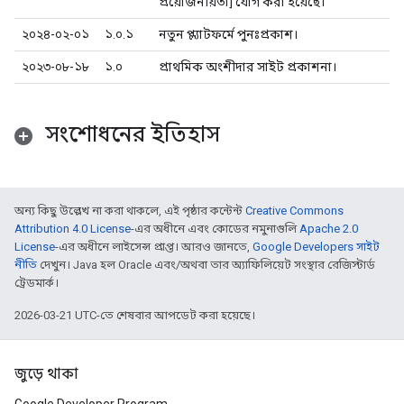
প্রয়োজনীয়তা] যোগ করা হয়েছে।
২০২৪-০২-০১
১.০.১
নতুন প্ল্যাটফর্মে পুনঃপ্রকাশ।
২০২৩-০৮-১৮
১.০
প্রাথমিক অংশীদার সাইট প্রকাশনা।
সংশোধনের ইতিহাস
অন্য কিছু উল্লেখ না করা থাকলে, এই পৃষ্ঠার কন্টেন্ট
Creative Commons
Attribution 4.0 License
-এর অধীনে এবং কোডের নমুনাগুলি
Apache 2.0
License
-এর অধীনে লাইসেন্স প্রাপ্ত। আরও জানতে,
Google Developers সাইট
নীতি
দেখুন। Java হল Oracle এবং/অথবা তার অ্যাফিলিয়েট সংস্থার রেজিস্টার্ড
ট্রেডমার্ক।
2026-03-21 UTC-তে শেষবার আপডেট করা হয়েছে।
জুড়ে থাকা