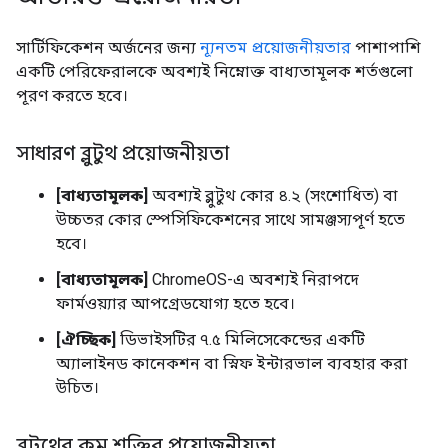
সার্টিফিকেশন অর্জনের জন্য
ন্যূনতম প্রয়োজনীয়তার
পাশাপাশি
একটি পেরিফেরালকে অবশ্যই নিম্নোক্ত বাধ্যতামূলক শর্তগুলো
পূরণ করতে হবে।
সাধারণ ব্লুটুথ প্রয়োজনীয়তা
[বাধ্যতামূলক]
অবশ্যই ব্লুটুথ কোর ৪.২ (সংশোধিত) বা
উচ্চতর কোর স্পেসিফিকেশনের সাথে সামঞ্জস্যপূর্ণ হতে
হবে।
[বাধ্যতামূলক]
ChromeOS-এ অবশ্যই নিরাপদে
ফার্মওয়্যার আপগ্রেডযোগ্য হতে হবে।
[ঐচ্ছিক]
ডিভাইসটির ৭.৫ মিলিসেকেন্ডের একটি
অ্যালাইনড কানেকশন বা স্নিফ ইন্টারভাল ব্যবহার করা
উচিত।
ব্লুটুথের কম শক্তির প্রয়োজনীয়তা