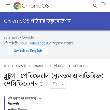
ChromeOS
ChromeOS পার্টনার ডকুমেন্টেশন
এই পৃষ্ঠাটি
Cloud Translation API
অনুবাদ করেছে।
হোম
প্রোডাক্ট
ChromeOS
পরিকল্পনা
পেরিফেরাল
ব্লুটুথ - পেরিফেরাল (ন্যূনতম ও অতিরিক্ত)
স্পেসিফিকেশন
bookmark_border
এই পৃষ্ঠায় যা যা আছে
কিংবদন্তি