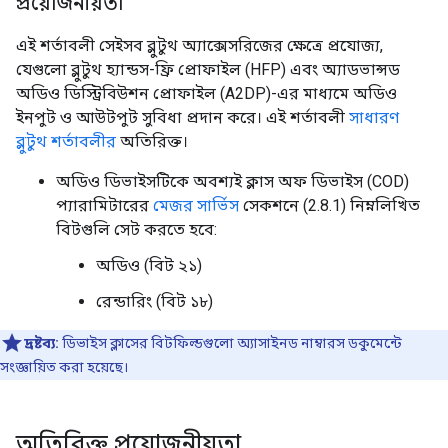
প্রয়োজনীয়তা
এই শর্তাবলী সেইসব ব্লুটুথ অ্যাক্সেসরিজের ক্ষেত্রে প্রযোজ্য,
যেগুলো ব্লুটুথ হ্যান্ডস-ফ্রি প্রোফাইল (HFP) এবং অ্যাডভান্সড
অডিও ডিস্ট্রিবিউশন প্রোফাইল (A2DP)-এর মাধ্যমে অডিও
ইনপুট ও আউটপুট সুবিধা প্রদান করে। এই শর্তাবলী
সাধারণ
ব্লুটুথ শর্তাবলীর
অতিরিক্ত।
অডিও ডিভাইসটিকে অবশ্যই ক্লাস অফ ডিভাইস (COD)
প্যারামিটারের
মেজর সার্ভিস
সেকশনে (2.8.1) নিম্নলিখিত
বিটগুলি সেট করতে হবে:
অডিও (বিট ২১)
রেন্ডারিং (বিট ১৮)
দ্রষ্টব্য:
ডিভাইস ক্লাসের বিটফিল্ডগুলো অ্যাসাইনড নাম্বারস ডকুমেন্টে
সংজ্ঞায়িত করা হয়েছে।
অতিরিক্ত প্রয়োজনীয়তা