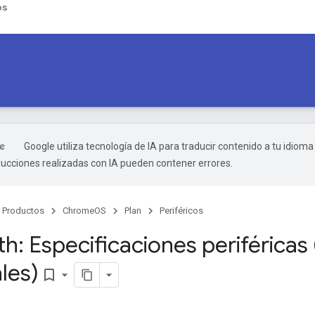
ps
Google utiliza tecnología de IA para traducir contenido a tu idioma
ducciones realizadas con IA pueden contener errores.
Productos
ChromeOS
Plan
Periféricos
h: Especificaciones periféricas
les)
bookmark_border