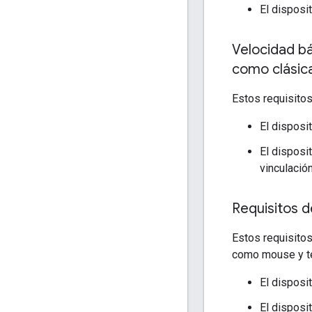
El disposi
Velocidad b
como clásic
Estos requisitos
El disposi
El disposi
vinculación
Requisitos d
Estos requisitos
como mouse y t
El disposi
El disposit