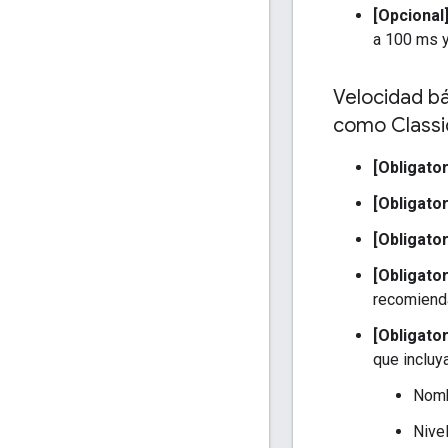
[Opcional
a 100 ms y
Velocidad b
como Classi
[Obligator
[Obligator
[Obligator
[Obligator
recomiend
[Obligator
que incluy
Nomb
Nive