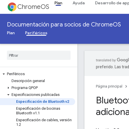
Plan
Ayuda
Desarrollo de ap
ChromeOS
Documentación para socios de ChromeOS
Plan
Periféricos
preferido. Las tra
Periféricos
Descripción general
Página principal
Programa QPOP
Especificaciones publicadas
Bluetoot
Especificación de Bluetooth v2
adiciona
Especificación de bocinas
Bluetooth v1
.
1
Especificación de cables
,
versión
1
.
2