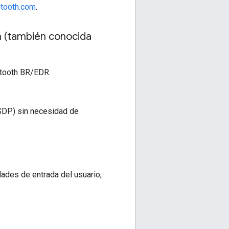
etooth.com
.
h (también conocida
uetooth BR/EDR.
(SDP) sin necesidad de
ades de entrada del usuario,