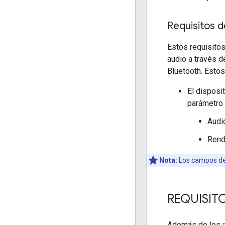
Requisitos d
Estos requisitos
audio a través d
Bluetooth. Esto
El disposi
parámetro 
Audio
Rende
Nota:
Los campos de 
REQUISIT
Además de los