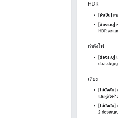
HDR
[จำเป็น]
หา
[ต้องระบุ]
ห
HDR จอแส
กำลังไฟ
[ต้องระบุ]
เ
ต่อส่งสัญ
เสียง
[ไม่บังคับ]
ห
และหูฟังผ่าน
[ไม่บังคับ]
ห
2 ช่องสัญ