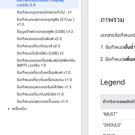
ข้อกำหนดของโฆษณา Display
เวอร์ชัน 2
.
0
ข้อกำหนดอุปกรณ์ต่อพ่วงทั่วไป - v1
ภาพรวม
ข้อกำหนดเฉพาะของชุดหูฟัง (3
.
5 มม
.
)
v1
.
3
ข้อมูลจำเพาะของชุดหูฟัง (USB) v1
.
2
เอกสารข้อกำหนดนี้
ข้อกำหนดของแป้นพิมพ์ v2
.
0
ข้อกำหนดเกี่ยวกับเมาส์ v2
.
0
1. ข้อกำหนด
ขั้นต่
ข้อกำหนดไมโครโฟน (USB) v2
2. ข้อกำหนด
เพิ่มเ
ข้อกําหนดของเครื่องพิมพ์มัลติฟังก์ชัน
(MFP) เวอร์ชัน 1
.
0
ข้อกำหนดเกี่ยวกับเครื่องพิมพ์ v1
.
0
ข้อกำหนดเกี่ยวกับเครื่องสแกน v1
.
0
Legend
ข้อกำหนดเฉพาะของไมค์ลำโพง v1
.
3
ข้อกำหนดเกี่ยวกับสไตลัส v1
.
0
คำกริยาของผลิตภ
ข้อกำหนดเฉพาะของเว็บแคม v1
.
3
เครื่องมือ
"MUST"
"SHOULD"