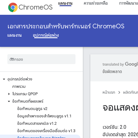
แผนงาน
ความช่วยเหลือ
การพัฒนา
ChromeOS
เอกสารประกอบสำหรับพาร์ทเนอร์ ChromeOS
แผนงาน
อุปกรณ์ต่อพ่วง
ข้อผิดพลาด
อุปกรณ์ต่อพ่วง
ภาพรวม
หน้าแรก
ผลิตภัณฑ
โปรแกรม QPOP
ข้อกำหนดที่เผยแพร่
จอแสดงผล
ข้อกำหนดบลูทูธ v2
ข้อมูลจำเพาะของลำโพงบลูทูธ v1
.
1
ข้อกำหนดสายเคเบิล v1
.
2
เวอร์ชัน: 2.0
ข้อกำหนดของเครื่องมือเชื่อมต่อ v1
.
3
อัปเดตล่าสุด: 20