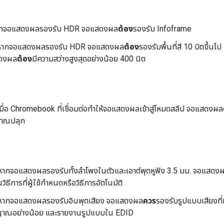
กจอแสดงผลรองรับ HDR จอแสดงผล
ต้อง
รองรับ Infoframe
ากจอแสดงผลรองรับ HDR จอแสดงผล
ต้อง
รองรับพื้นที่สี 10 บิตขึ้นไ
ดงผล
ต้อง
มีความสว่างสูงสุดอย่างน้อย 400 นิต
มื่อ Chromebook ที่เชื่อมต่อทำให้จอแสดงผลเข้าสู่โหมดสลีป จอแสดงผล
ญาณปลุก
ากจอแสดงผลรองรับทั้งลำโพงในตัวและเอาต์พุตหูฟัง 3.5 มม. จอแสดง
วิธีการที่ผู้ใช้กำหนดหรือวิธีการอัตโนมัติ
ากจอแสดงผลรองรับอินพุตเสียง จอแสดงผล
ควร
รองรับรูปแบบเสียงที่ม
ญาณอย่างน้อย และรายงานรูปแบบใน EDID