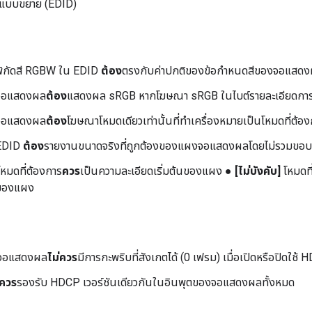
แบบขยาย (EDID)
ิกัดสี RGBW ใน EDID
ต้อง
ตรงกับค่าปกติของข้อกำหนดสีของจอแสด
อแสดงผล
ต้อง
แสดงผล sRGB หากโฆษณา sRGB ในไบต์รายละเอียดการร
อแสดงผล
ต้อง
โฆษณาโหมดเดียวเท่านั้นที่ทำเครื่องหมายเป็นโหมดที่ต้
DID
ต้อง
รายงานขนาดจริงที่ถูกต้องของแผงจอแสดงผลโดยไม่รวมขอบ
หมดที่ต้องการ
ควร
เป็นความละเอียดเริ่มต้นของแผง ●
[ไม่บังคับ]
โหมดที
มของแผง
จอแสดงผล
ไม่ควร
มีการกะพริบที่สังเกตได้ (0 เฟรม) เมื่อเปิดหรือปิดใช้
ควร
รองรับ HDCP เวอร์ชันเดียวกันในอินพุตของจอแสดงผลทั้งหมด