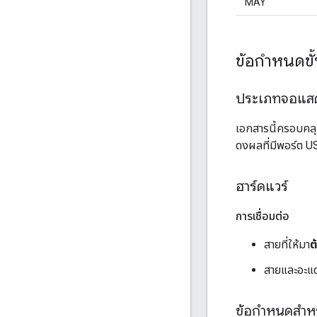
"MAY"
ข้อกำหนดขั้
ประเภทจอแส
เอกสารนี้ครอบคล
ดงผลที่มีพอร์ต U
ฮาร์ดแวร์
การเชื่อมต่อ
สายที่ให้มา
ต
สายและอะแด
ข้อกำหนดสำหร