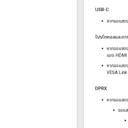
USB-C
หากจอแสด
โปรโตคอลและการป
หากจอแสด
ของ HDMI F
หากจอแสดง
VESA Link L
DPRX
หากจอแสดง
จอแ