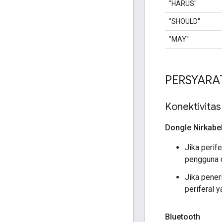
"HARUS"
"SHOULD"
"MAY"
PERSYARA
Konektivitas
Dongle Nirkabe
Jika perif
pengguna 
Jika pene
periferal 
Bluetooth