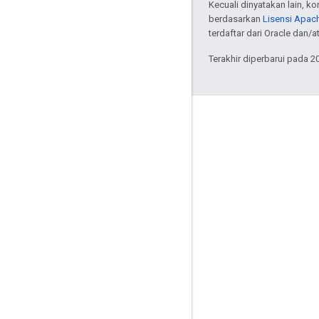
Kecuali dinyatakan lain, k
berdasarkan
Lisensi Apach
terdaftar dari Oracle dan/at
Terakhir diperbarui pada 2
Interaksi
Google Developer Program
Google Developer Groups
Google Developer Experts
Accelerators
Google Cloud & NVIDIA