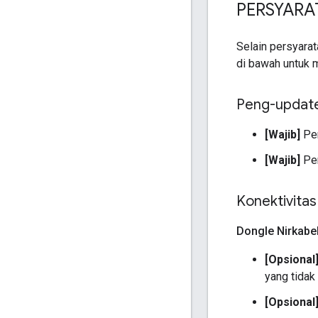
PERSYAR
Selain persyarat
di bawah untuk m
Peng-updat
[Wajib]
Per
[Wajib]
Per
Konektivitas
Dongle Nirkabe
[Opsional
yang tidak
[Opsional