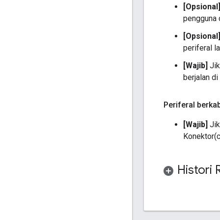
[Opsional
pengguna d
[Opsional
periferal la
[Wajib]
Jik
berjalan d
Periferal berka
[Wajib]
Jik
Konektor(
Histori 