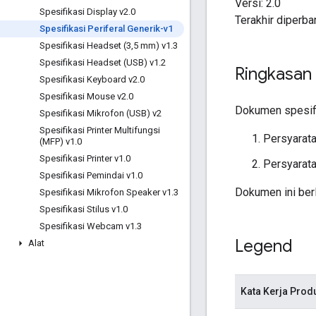
Versi: 2.0
Spesifikasi Display v2
.
0
Terakhir diperba
Spesifikasi Periferal Generik-v1
Spesifikasi Headset (3
,
5 mm) v1
.
3
Spesifikasi Headset (USB) v1
.
2
Ringkasan
Spesifikasi Keyboard v2
.
0
Spesifikasi Mouse v2
.
0
Dokumen spesifik
Spesifikasi Mikrofon (USB) v2
Spesifikasi Printer Multifungsi
Persyarat
(MFP) v1
.
0
Spesifikasi Printer v1
.
0
Persyarat
Spesifikasi Pemindai v1
.
0
Dokumen ini berl
Spesifikasi Mikrofon Speaker v1
.
3
Spesifikasi Stilus v1
.
0
Spesifikasi Webcam v1
.
3
Legend
Alat
Kata Kerja Prod