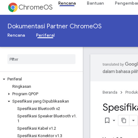
Rencana
Bantuan
Pengemban
ChromeOS
Dokumentasi Partner ChromeOS
Rencana
Periferal
dalam bahasa pil
Periferal
Ringkasan
Beranda
Produk
Program QPOP
Spesifikasi yang Dipublikasikan
Spesifi
Spesifikasi Bluetooth v2
Spesifikasi Speaker Bluetooth v1
.
bookmark_border
1
Spesifikasi Kabel v1
.
2
Spesifikasi Konektor v1
.
3