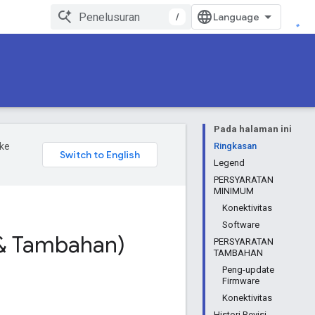
/
Pada halaman ini
ke
Ringkasan
Legend
PERSYARATAN
MINIMUM
Konektivitas
Software
m & Tambahan)
PERSYARATAN
TAMBAHAN
Peng-update
Firmware
Konektivitas
Histori Revisi