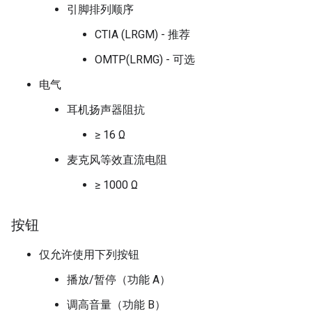
引脚排列顺序
CTIA (LRGM) - 推荐
OMTP(LRMG) - 可选
电气
耳机扬声器阻抗
≥ 16 Ω
麦克风等效直流电阻
≥ 1000 Ω
按钮
仅允许使用下列按钮
播放/暂停（功能 A）
调高音量（功能 B）