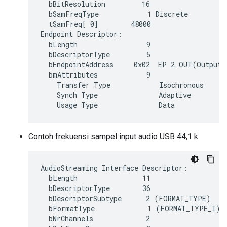
  bBitResolution         16

  bSamFreqType            1 Discrete

  tSamFreq[ 0]        48000

Endpoint Descriptor:

  bLength                 9

  bDescriptorType         5

  bEndpointAddress     0x02  EP 2 OUT(Output)

  bmAttributes            9

    Transfer Type            Isochronous

    Synch Type               Adaptive

Contoh frekuensi sampel input audio USB 44,1 k
AudioStreaming Interface Descriptor:

  bLength                11

  bDescriptorType        36

  bDescriptorSubtype      2 (FORMAT_TYPE)

  bFormatType             1 (FORMAT_TYPE_I)

  bNrChannels             2
