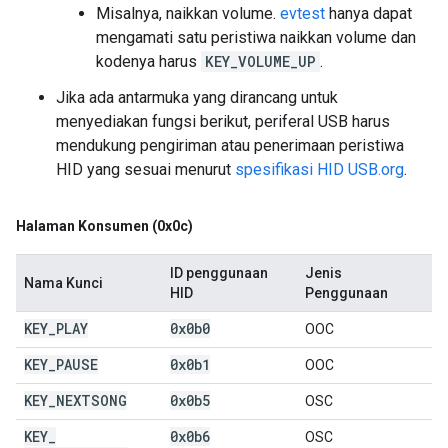
Misalnya, naikkan volume.
evtest
hanya dapat
mengamati satu peristiwa naikkan volume dan
kodenya harus
KEY_VOLUME_UP
.
Jika ada antarmuka yang dirancang untuk
menyediakan fungsi berikut, periferal USB harus
mendukung pengiriman atau penerimaan peristiwa
HID yang sesuai menurut
spesifikasi HID USB.org
.
Halaman Konsumen (0x0c)
ID penggunaan
Jenis
Nama Kunci
HID
Penggunaan
KEY
_
PLAY
0x0b0
OOC
KEY
_
PAUSE
0x0b1
OOC
KEY
_
NEXTSONG
0x0b5
OSC
KEY
_
0x0b6
OSC