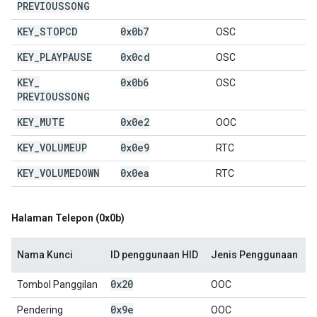
PREVIOUSSONG
KEY
_
STOPCD
0x0b7
OSC
KEY
_
PLAYPAUSE
0x0cd
OSC
KEY
_
0x0b6
OSC
PREVIOUSSONG
KEY
_
MUTE
0x0e2
OOC
KEY
_
VOLUMEUP
0x0e9
RTC
KEY
_
VOLUMEDOWN
0x0ea
RTC
Halaman Telepon (0x0b)
Nama Kunci
ID penggunaan HID
Jenis Penggunaan
0x20
Tombol Panggilan
OOC
0x9e
Pendering
OOC