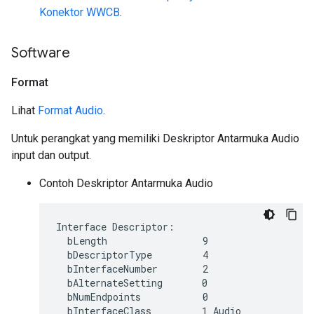
Konektor WWCB
.
Software
Format
Lihat
Format Audio
.
Untuk perangkat yang memiliki Deskriptor Antarmuka Audio
input dan output.
Contoh Deskriptor Antarmuka Audio
Interface Descriptor:

  bLength                 9

  bDescriptorType         4

  bInterfaceNumber        2

  bAlternateSetting       0

  bNumEndpoints           0

  bInterfaceClass         1 Audio
