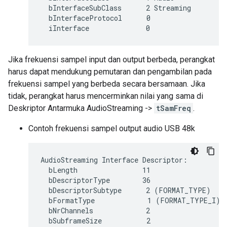
  bInterfaceSubClass      2 Streaming

  bInterfaceProtocol      0

Jika frekuensi sampel input dan output berbeda, perangkat
harus dapat mendukung pemutaran dan pengambilan pada
frekuensi sampel yang berbeda secara bersamaan. Jika
tidak, perangkat harus mencerminkan nilai yang sama di
Deskriptor Antarmuka AudioStreaming ->
tSamFreq
.
Contoh frekuensi sampel output audio USB 48k
AudioStreaming Interface Descriptor:

  bLength                11

  bDescriptorType        36

  bDescriptorSubtype      2 (FORMAT_TYPE)

  bFormatType             1 (FORMAT_TYPE_I)

  bNrChannels             2

  bSubframeSize           2
