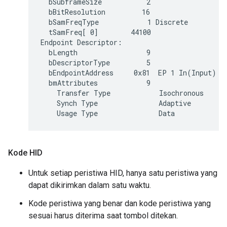
  bSubframeSize           2

  bBitResolution         16

  bSamFreqType            1 Discrete

  tSamFreq[ 0]        44100

Endpoint Descriptor:

  bLength                 9

  bDescriptorType         5

  bEndpointAddress     0x81  EP 1 In(Input)

  bmAttributes            9

    Transfer Type            Isochronous

    Synch Type               Adaptive

Kode HID
Untuk setiap peristiwa HID, hanya satu peristiwa yang
dapat dikirimkan dalam satu waktu.
Kode peristiwa yang benar dan kode peristiwa yang
sesuai harus diterima saat tombol ditekan.