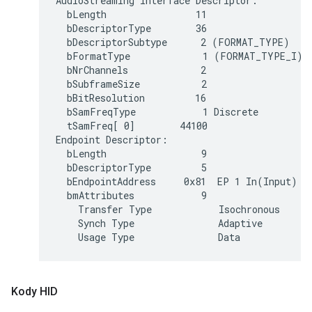
AudioStreaming Interface Descriptor:

  bLength                11

  bDescriptorType        36

  bDescriptorSubtype      2 (FORMAT_TYPE)

  bFormatType             1 (FORMAT_TYPE_I)

  bNrChannels             2

  bSubframeSize           2

  bBitResolution         16

  bSamFreqType            1 Discrete

  tSamFreq[ 0]        44100

Endpoint Descriptor:

  bLength                 9

  bDescriptorType         5

  bEndpointAddress     0x81  EP 1 In(Input)

  bmAttributes            9

    Transfer Type            Isochronous

    Synch Type               Adaptive

Kody HID