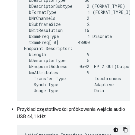
  bDescriptorType        36

  bDescriptorSubtype      2 (FORMAT_TYPE)

  bFormatType             1 (FORMAT_TYPE_I)

  bNrChannels             2

  bSubframeSize           2

  bBitResolution         16

  bSamFreqType            1 Discrete

  tSamFreq[ 0]        48000

Endpoint Descriptor:

  bLength                 9

  bDescriptorType         5

  bEndpointAddress     0x02  EP 2 OUT(Output)

  bmAttributes            9

    Transfer Type            Isochronous

    Synch Type               Adaptive

Przykład częstotliwości próbkowania wejścia audio
USB 44,1 kHz