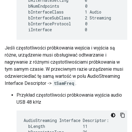
  bAlternateSetting       0

  bNumEndpoints           0

  bInterfaceClass         1 Audio

  bInterfaceSubClass      2 Streaming

  bInterfaceProtocol      0

Jeśli częstotliwości próbkowania wejścia i wyjścia są
różne, urządzenie musi obsługiwać odtwarzanie i
nagrywanie z różnymi częstotliwościami próbkowania w
tym samym czasie. W przeciwnym razie urządzenie musi
odzwierciedlać tę samą wartość w polu AudioStreaming
Interface Descriptor ->
tSamFreq
.
Przykład częstotliwości próbkowania wyjścia audio
USB 48 kHz
AudioStreaming Interface Descriptor:

  bLength                11
