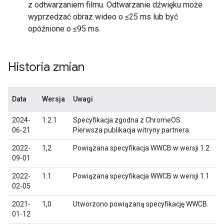
z odtwarzaniem filmu. Odtwarzanie dźwięku może
wyprzedzać obraz wideo o ≤25 ms lub być
opóźnione o ≤95 ms.
Historia zmian
Data
Wersja
Uwagi
2024-
1.2.1
Specyfikacja zgodna z ChromeOS.
06-21
Pierwsza publikacja witryny partnera.
2022-
1,2
Powiązana specyfikacja WWCB w wersji 1.2
09-01
2022-
1.1
Powiązana specyfikacja WWCB w wersji 1.1
02-05
2021-
1,0
Utworzono powiązaną specyfikację WWCB.
01-12