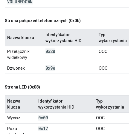
VOLUMEDOWN
Strona połączeń telefonicznych (0x0b)
Identyfikator
Typ
Nazwa klucza
wykorzystania HID
wykorzystania
0x20
Przełącznik
OOC
widełkowy
0x9e
Dzwonek
OOC
Strona LED (0x08)
Nazwa
Identyfikator
Typ
klucza
wykorzystania HID
wykorzystania
0x09
Wycisz
OOC
0x17
Poza
OOC