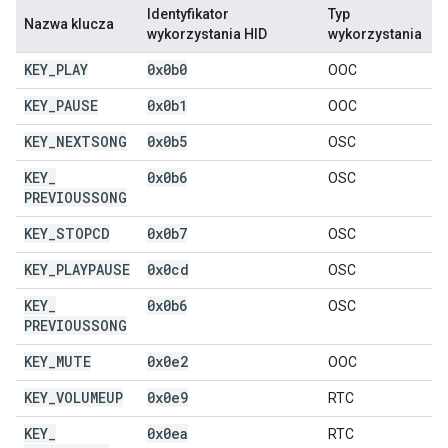
Identyfikator
Typ
Nazwa klucza
wykorzystania HID
wykorzystania
KEY
_
PLAY
0x0b0
OOC
KEY
_
PAUSE
0x0b1
OOC
KEY
_
NEXTSONG
0x0b5
OSC
KEY
_
0x0b6
OSC
PREVIOUSSONG
KEY
_
STOPCD
0x0b7
OSC
KEY
_
PLAYPAUSE
0x0cd
OSC
KEY
_
0x0b6
OSC
PREVIOUSSONG
KEY
_
MUTE
0x0e2
OOC
KEY
_
VOLUMEUP
0x0e9
RTC
KEY
_
0x0ea
RTC