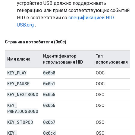
устройство USB должно поддерживать
генерацию или прием соответствующих событий
HID в соответствии со
спецификацией HID
USB.org
.
Страница потребителя (0x0c)
Идентификатор
Тип
Имя ключа
использования HID
использования
KEY
_
PLAY
0x0b0
OOC
KEY
_
PAUSE
0x0b1
OOC
KEY
_
NEXTSONG
0x0b5
OSC
KEY
_
0x0b6
OSC
PREVIOUSSONG
KEY
_
STOPCD
0x0b7
OSC
KEY
_
0x0cd
OSC