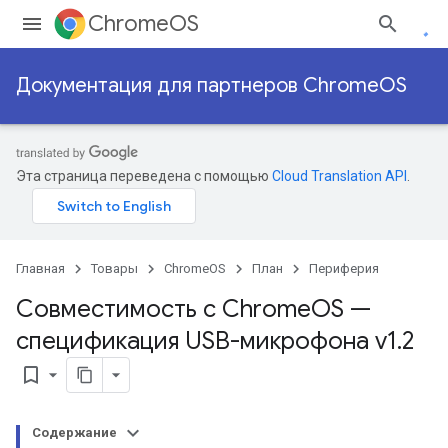
ChromeOS
Документация для партнеров ChromeOS
Эта страница переведена с помощью
Cloud Translation API
.
Главная
Товары
ChromeOS
План
Периферия
Совместимость с Chrome
OS —
спецификация USB-микрофона v1
.
2
bookmark_border
Содержание