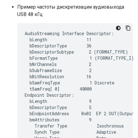
Пример частоты дискретизации аудиовыхода
USB 48 кГц
AudioStreaming Interface Descriptor:

  bLength                11

  bDescriptorType        36

  bDescriptorSubtype      2 (FORMAT_TYPE)

  bFormatType             1 (FORMAT_TYPE_I)

  bNrChannels             2

  bSubframeSize           2

  bBitResolution         16

  bSamFreqType            1 Discrete

  tSamFreq[ 0]        48000

Endpoint Descriptor:

  bLength                 9

  bDescriptorType         5

  bEndpointAddress     0x02  EP 2 OUT(Output)

  bmAttributes            9

    Transfer Type            Isochronous

    Synch Type               Adaptive
