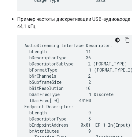
Пример частоты дискретизации USB-аудиовхода
44,1 кГц.
AudioStreaming Interface Descriptor:

  bLength                11

  bDescriptorType        36

  bDescriptorSubtype      2 (FORMAT_TYPE)

  bFormatType             1 (FORMAT_TYPE_I)

  bNrChannels             2

  bSubframeSize           2

  bBitResolution         16

  bSamFreqType            1 Discrete

  tSamFreq[ 0]        44100

Endpoint Descriptor:

  bLength                 9

  bDescriptorType         5

  bEndpointAddress     0x81  EP 1 In(Input)

  bmAttributes            9
