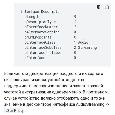
Interface Descriptor:

  bLength                 9

  bDescriptorType         4

  bInterfaceNumber        2

  bAlternateSetting       0

  bNumEndpoints           0

  bInterfaceClass         1 Audio

  bInterfaceSubClass      2 Streaming

  bInterfaceProtocol      0

Если частота дискретизации входного и выходного
сигналов различается, устройство должно
поддерживать воспроизведение и захват с разной
частотой дискретизации одновременно. В противном
случае устройство должно отображать одно и то же
значение в дескрипторе интерфейса AudioStreaming ->
tSamFreq
.