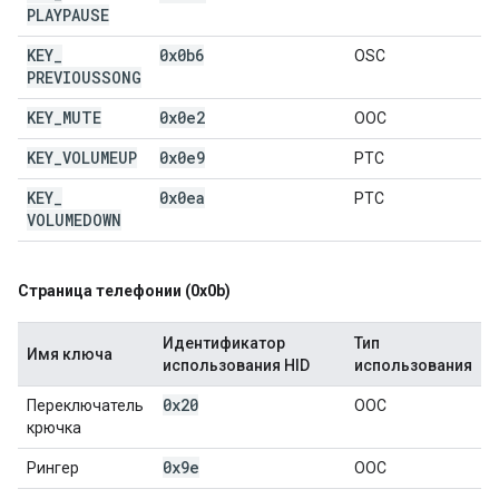
PLAYPAUSE
KEY
_
0x0b6
OSC
PREVIOUSSONG
KEY
_
MUTE
0x0e2
OOC
KEY
_
VOLUMEUP
0x0e9
РТС
KEY
_
0x0ea
РТС
VOLUMEDOWN
Страница телефонии (0x0b)
Идентификатор
Тип
Имя ключа
использования HID
использования
0x20
Переключатель
OOC
крючка
0x9e
Рингер
OOC