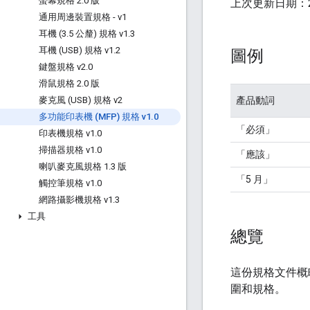
螢幕規格 2
.
0 版
上次更新日期：202
通用周邊裝置規格 - v1
耳機 (3
.
5 公釐) 規格 v1
.
3
耳機 (USB) 規格 v1
.
2
圖例
鍵盤規格 v2
.
0
滑鼠規格 2
.
0 版
產品動詞
麥克風 (USB) 規格 v2
多功能印表機 (MFP) 規格 v1
.
0
「必須」
印表機規格 v1
.
0
掃描器規格 v1
.
0
「應該」
喇叭麥克風規格 1
.
3 版
「5 月」
觸控筆規格 v1
.
0
網路攝影機規格 v1
.
3
工具
總覽
這份規格文件概略
圍和規格。