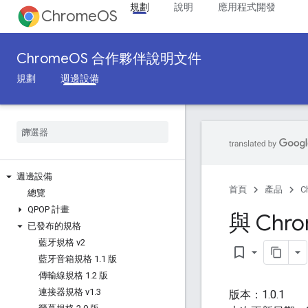
規劃
說明
應用程式開發
ChromeOS
ChromeOS 合作夥伴說明文件
規劃
週邊設備
週邊設備
首頁
產品
C
總覽
QPOP 計畫
與 Chr
已發布的規格
藍牙規格 v2
bookmark_border
藍牙音箱規格 1
.
1 版
傳輸線規格 1
.
2 版
連接器規格 v1
.
3
版本：1.0.1