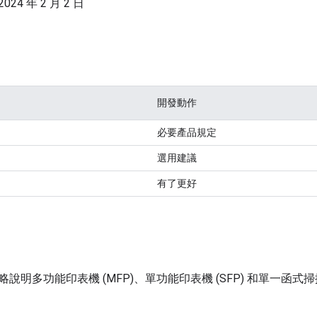
4 年 2 月 2 日
開發動作
必要產品規定
選用建議
有了更好
說明多功能印表機 (MFP)、單功能印表機 (SFP) 和單一函式掃描