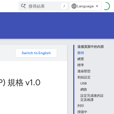
/
這個頁面中的內容
。
圖例
總覽
標準
連線類型
初始設定
) 規格 v1
.
0
USB
網路
設定完成後的設
定及維護
列印
掃描中