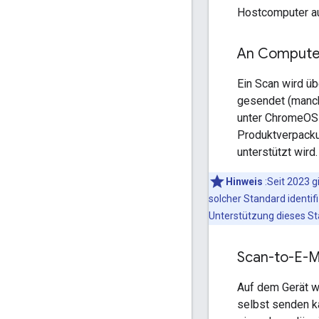
Hostcomputer au
An Compute
Ein Scan wird üb
gesendet (manch
unter ChromeOS d
Produktverpacku
unterstützt wird.
Hinweis
:Seit 2023 g
solcher Standard identif
Unterstützung dieses St
Scan-to-E-M
Auf dem Gerät wi
selbst senden k