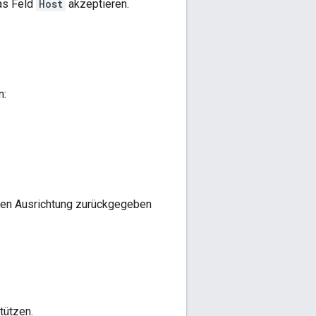
das Feld
Host
akzeptieren.
n:
igen Ausrichtung zurückgegeben
.
tützen.