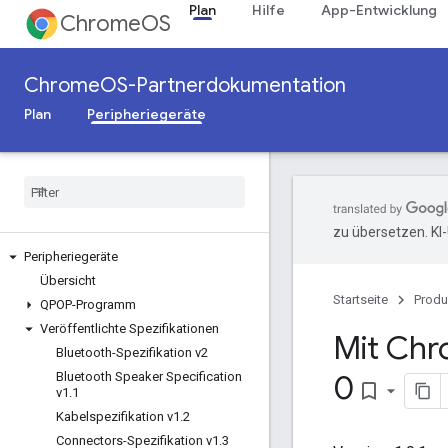
Plan
Hilfe
App-Entwicklung
ChromeOS
ChromeOS-Partnerdokumentation
Plan
Peripheriegeräte
zu übersetzen. KI
Peripheriegeräte
Übersicht
Startseite
Produ
QPOP-Programm
Veröffentlichte Spezifikationen
Mit Ch
Bluetooth-Spezifikation v2
0
Bluetooth Speaker Specification
bookmark_border
v1
.
1
Kabelspezifikation v1
.
2
Connectors-Spezifikation v1
.
3