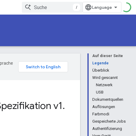
/
Auf dieser Seite
Sprache
Legende
Überblick
Wird gescannt
Netzwerk
USB
Dokumentquellen
ezifikation v1
.
Auflösungen
Farbmodi
Gespeicherte Jobs
Authentifizierung
Vom Gerät