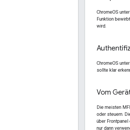
ChromeOS unters
Funktion bewirbt
wird.
Authentifi
ChromeOS unterst
sollte klar erke
Vom Gerät 
Die meisten MFP
oder steuern. Di
über Frontpanel 
nur dann verwen