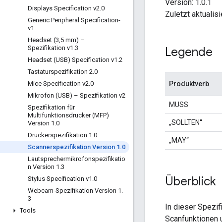
Version: 1.0.1
Displays Specification v2
.
0
Zuletzt aktualisi
Generic Peripheral Specification-
v1
Headset (3
,
5 mm) –
Spezifikation v1
.
3
Legende
Headset (USB) Specification v1
.
2
Tastaturspezifikation 2
.
0
Produktverb
Mice Specification v2
.
0
Mikrofon (USB) – Spezifikation v2
MUSS
Spezifikation für
Multifunktionsdrucker (MFP)
„SOLLTEN“
Version 1
.
0
Druckerspezifikation 1
.
0
„MAY“
Scannerspezifikation Version 1
.
0
Lautsprechermikrofonspezifikatio
n Version 1
.
3
Überblick
Stylus Specification v1
.
0
Webcam-Spezifikation Version 1
.
3
In dieser Spezif
Tools
Scanfunktionen 