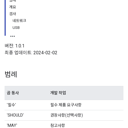
범례
개요
검사
네트워크
USB
버전: 1.0.1
최종 업데이트: 2024-02-02
범례
곱 동사
개발 작업
'필수'
필수 제품 요구사항
'SHOULD'
권장사항(선택사항)
'MAY'
참고사항