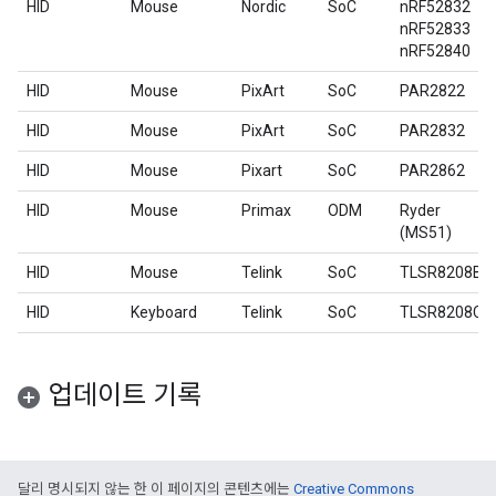
HID
Mouse
Nordic
SoC
nRF52832
nRF52833
nRF52840
HID
Mouse
PixArt
SoC
PAR2822
HID
Mouse
PixArt
SoC
PAR2832
HID
Mouse
Pixart
SoC
PAR2862
HID
Mouse
Primax
ODM
Ryder
(MS51)
HID
Mouse
Telink
SoC
TLSR8208B
HID
Keyboard
Telink
SoC
TLSR8208C
업데이트 기록
달리 명시되지 않는 한 이 페이지의 콘텐츠에는
Creative Commons