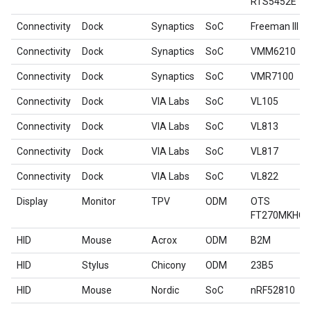
RTS5452E
Connectivity
Dock
Synaptics
SoC
Freeman III
Connectivity
Dock
Synaptics
SoC
VMM6210
Connectivity
Dock
Synaptics
SoC
VMR7100
Connectivity
Dock
VIA Labs
SoC
VL105
Connectivity
Dock
VIA Labs
SoC
VL813
Connectivity
Dock
VIA Labs
SoC
VL817
Connectivity
Dock
VIA Labs
SoC
VL822
Display
Monitor
TPV
ODM
OTS
FT270MKHC
HID
Mouse
Acrox
ODM
B2M
HID
Stylus
Chicony
ODM
23B5
HID
Mouse
Nordic
SoC
nRF52810