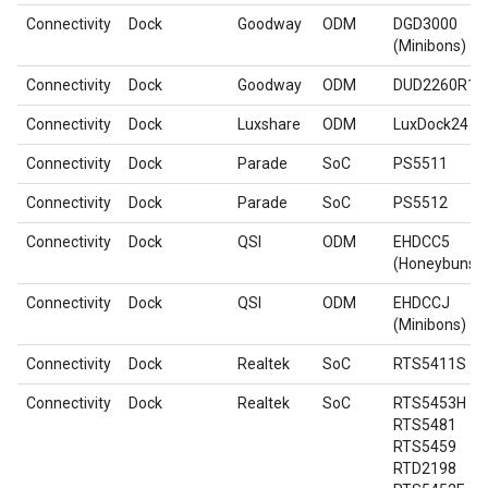
Connectivity
Dock
Goodway
ODM
DGD3000
(Minibons)
Connectivity
Dock
Goodway
ODM
DUD2260R1
Connectivity
Dock
Luxshare
ODM
LuxDock24
Connectivity
Dock
Parade
SoC
PS5511
Connectivity
Dock
Parade
SoC
PS5512
Connectivity
Dock
QSI
ODM
EHDCC5
(Honeybuns)
Connectivity
Dock
QSI
ODM
EHDCCJ
(Minibons)
Connectivity
Dock
Realtek
SoC
RTS5411S
Connectivity
Dock
Realtek
SoC
RTS5453H
RTS5481
RTS5459
RTD2198