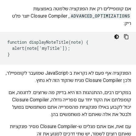
אם קומפיילים רק את הפונקציה שלמטה באמצעות
ADVANCED_OPTIMIZATIONS
, Closure Compiler יוצר פלט
ריק:
function displayNoteTitle(note) {

  alert(note['myTitle']);

}
הפונקציה אף פעם לא נקראת ב-JavaScript שמועבר לקומפיילר,
ולכן Closure Compiler מניח שהקוד הזה לא נחוץ.
במקרים רבים, ההתנהגות הזו היא בדיוק מה שרוצים. לדוגמה, אם
קומפלתם את הקוד יחד עם ספרייה גדולה, Closure Compiler
יכול לקבוע באילו פונקציות מהספרייה אתם משתמשים בפועל
ולבטל את אלה שאתם לא משתמשים בהן.
עם זאת, אם אתם מגלים ש-Closure Compiler מסיר פונקציות
שאתם רוצים לשמור, יש שתי דרכים למנוע את זה: