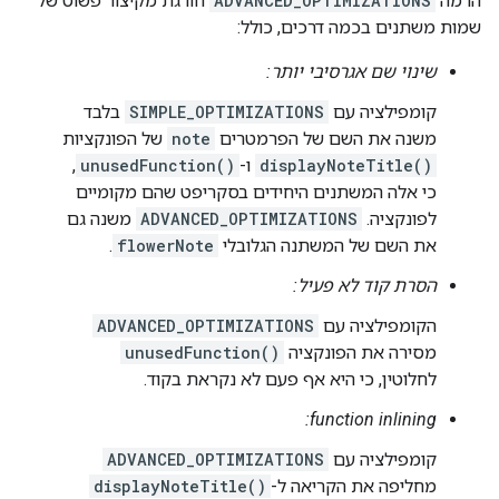
הרמה
ADVANCED_OPTIMIZATIONS
חורגת מקיצור פשוט של
שמות משתנים בכמה דרכים, כולל:
שינוי שם אגרסיבי יותר:
קומפילציה עם
SIMPLE_OPTIMIZATIONS
בלבד
משנה את השם של הפרמטרים
note
של הפונקציות
displayNoteTitle()
ו-
unusedFunction()
,
כי אלה המשתנים היחידים בסקריפט שהם מקומיים
לפונקציה. ‫
ADVANCED_OPTIMIZATIONS
משנה גם
את השם של המשתנה הגלובלי
flowerNote
.
הסרת קוד לא פעיל:
הקומפילציה עם
ADVANCED_OPTIMIZATIONS
מסירה את הפונקציה
unusedFunction()
לחלוטין, כי היא אף פעם לא נקראת בקוד.
function inlining:
קומפילציה עם
ADVANCED_OPTIMIZATIONS
מחליפה את הקריאה ל-
displayNoteTitle()