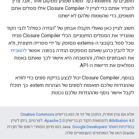
חושבים על externs כעל 'משהו שמגיע ממקום אחר', אבל צריך
להגדיר אותם כדי לציין ל-Closure Compiler אילו סמלים אתם
חושפים, כדי שהשמות שלהם לא ישתנו.
חשוב לציין כאן שאולי תקבלו אבחון של "הגדרה כפולה" לגבי הקוד
שמגדיר את הסמלים החיצוניים. הכלי Closure Compiler מניח
שכל סמל בקובצי ה-externs מסופק על ידי ספרייה חיצונית, ולא
יכול להבין כרגע שאתם מספקים הגדרה בכוונה. אפשר
להשבית
את האבחונים האלה, וההשבתה היא אישור לכך שאתם באמת
ממלאים את דרישות ה-API.
בנוסף, Closure Compiler יכול לבצע בדיקת סוגים כדי לוודא
שההגדרות שלכם תואמות לסוגים של הצהרות extern. כך תוכלו
לקבל אישור נוסף שההגדרות שלכם נכונות.
אלא אם צוין אחרת, התוכן של דף זה הוא ברישיון
Creative Commons
Attribution 4.0
ודוגמאות הקוד הן ברישיון
Apache 2.0
. לפרטים, ניתן לעיין
ב
מדיניות האתר Google Developers‏
.‏ Java הוא סימן מסחרי רשום של חברת
Oracle ו/או של השותפים העצמאיים שלה.