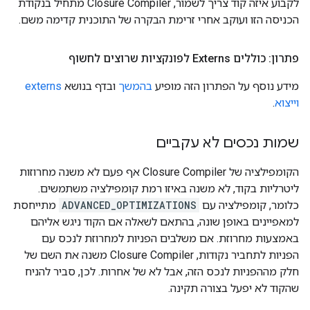
לקבוע איזה קוד צריך לשמור, Closure Compiler מתחיל בנקודת
הכניסה הזו ועוקב אחרי זרימת הבקרה של התוכנית קדימה משם.
פתרון: כוללים Externs לפונקציות שרוצים לחשוף
מידע נוסף על הפתרון הזה מופיע
בהמשך
ובדף בנושא
externs
וייצוא
.
שמות נכסים לא עקביים
הקומפילציה של Closure Compiler אף פעם לא משנה מחרוזות
ליטרליות בקוד, לא משנה באיזו רמת קומפילציה משתמשים.
כלומר, קומפילציה עם
ADVANCED_OPTIMIZATIONS
מתייחסת
למאפיינים באופן שונה, בהתאם לשאלה אם הקוד ניגש אליהם
באמצעות מחרוזת. אם משלבים הפניות למחרוזת לנכס עם
הפניות לתחביר נקודות, Closure Compiler משנה את השם של
חלק מההפניות לנכס הזה, אבל לא של אחרות. לכן, סביר להניח
שהקוד לא יפעל בצורה תקינה.