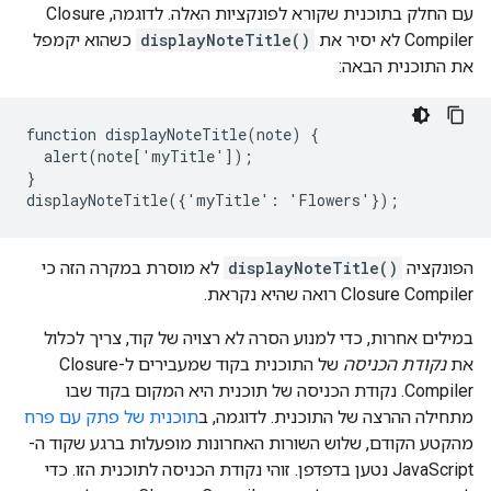
עם החלק בתוכנית שקורא לפונקציות האלה. לדוגמה, Closure
Compiler לא יסיר את
displayNoteTitle()
כשהוא יקמפל
את התוכנית הבאה:
function displayNoteTitle(note) {

  alert(note['myTitle']);

}

displayNoteTitle({'myTitle': 'Flowers'});
הפונקציה
displayNoteTitle()
לא מוסרת במקרה הזה כי
Closure Compiler רואה שהיא נקראת.
במילים אחרות, כדי למנוע הסרה לא רצויה של קוד, צריך לכלול
את
נקודת הכניסה
של התוכנית בקוד שמעבירים ל-Closure
Compiler. נקודת הכניסה של תוכנית היא המקום בקוד שבו
מתחילה ההרצה של התוכנית. לדוגמה, ב
תוכנית של פתק עם פרח
מהקטע הקודם, שלוש השורות האחרונות מופעלות ברגע שקוד ה-
JavaScript נטען בדפדפן. זוהי נקודת הכניסה לתוכנית הזו. כדי