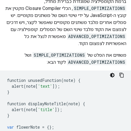
ברמת הקומפילציה שמוגדרת כברירת מחדל,
SIMPLE_OPTIMIZATIONS
, הכלי Closure Compiler מקטין את
קובץ ה-JavaScript על ידי שינוי השם של משתנים מקומיים. יש
סמלים אחרים מלבד משתנים מקומיים שאפשר לקצר, ויש דרכים
לצמצם את הקוד מלבד שינוי השם של הסמלים. קומפילציה עם
ADVANCED_OPTIMIZATIONS
מאפשרת לנצל את כל
האפשרויות לצמצום הקוד.
משווים את הפלט של
SIMPLE_OPTIMIZATIONS
ושל
ADVANCED_OPTIMIZATIONS
לקוד הבא:
function
unusedFunction
(
note
)
{
alert
(
note
[
'text'
]);
}
function
displayNoteTitle
(
note
)
{
alert
(
note
[
'title'
]);
}
var
flowerNote
=
{};