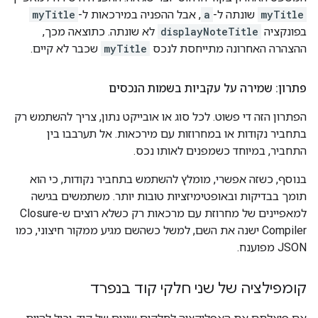
myTitle
שונתה ל-
a
, אבל ההפניה במירכאות ל-
myTitle
בפונקציה
displayNoteTitle
לא שונתה. כתוצאה מכך,
ההצהרה האחרונה מתייחסת לנכס
myTitle
שכבר לא קיים.
פתרון: שמירה על עקביות בשמות הנכסים
הפתרון הזה די פשוט. לכל סוג או אובייקט נתון, צריך להשתמש רק
בתחביר נקודות או במחרוזות עם מירכאות. אל תערבבו בין
התחביר, במיוחד כשמפנים לאותו נכס.
בנוסף, כשזה אפשרי, מומלץ להשתמש בתחביר נקודות, כי הוא
תומך בבדיקות ובאופטימיזציות טובות יותר. משתמשים בגישה
למאפיינים של מחרוזת עם מרכאות רק כשלא רוצים ש-Closure
Compiler ישנה את השם, למשל כשהשם מגיע ממקור חיצוני, כמו
JSON מפוענח.
קומפילציה של שני חלקי קוד בנפרד