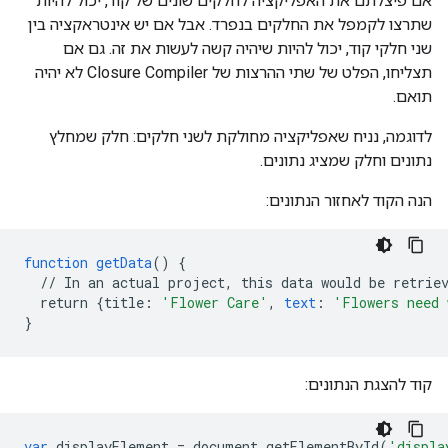
אם פיצלתם את האפליקציה לחלקים שונים של קוד, יכול להיות
שתרצו לקמפל את החלקים בנפרד. אבל אם יש אינטראקציה בין
שני חלקי קוד, יכול להיות שיהיה קשה לעשות את זה. גם אם
תצליחו, הפלט של שתי ההרצות של Closure Compiler לא יהיה
תואם.
לדוגמה, נניח שאפליקציה מחולקת לשני חלקים: חלק שמחלץ
נתונים וחלק שמציג נתונים.
הנה הקוד לאחזור הנתונים:
function
getData
()
{
//
In
an
actual
project,
this
data
would
be
retrie
return
{
title
:
'Flower Care'
,
text
:
'Flowers need 
}
קוד להצגת הנתונים:
var
displayElement
=
document
.
getElementById
(
'displa