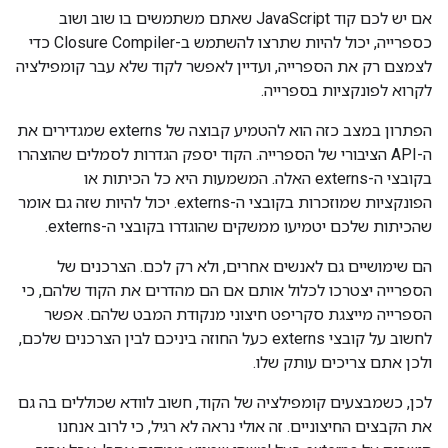
אם יש לכם קוד JavaScript שאתם משתמשים בו שוב ושוב
כספרייה, יכול להיות שתרצו להשתמש ב-Closure Compiler כדי
לצמצם רק את הספרייה, ועדיין לאפשר לקוד שלא עבר קומפילציה
לקרוא לפונקציות בספרייה.
הפתרון במצב כזה הוא להטמיע קבוצה של externs שמגדירים את
ה-API הציבורי של הספרייה. הקוד יספק הגדרות לסמלים שהוצהרו
בקובצי ה-externs האלה. המשמעות היא כל הכיתות או
הפונקציות שמוזכרות בקובצי ה-externs. יכול להיות שזה גם אומר
שהכיתות שלכם יטמיעו ממשקים שהוגדרו בקובצי ה-externs.
הם שימושיים גם לאנשים אחרים, ולא רק לכם. הצרכנים של
הספרייה יצטרכו לכלול אותם אם הם מהדרים את הקוד שלהם, כי
הספרייה מייצגת סקריפט חיצוני מנקודת המבט שלהם. אפשר
לחשוב על קובצי externs כעל החוזה ביניכם לבין הצרכנים שלכם,
ולכן אתם צריכים עותק שלו.
לכן, כשמבצעים קומפילציה של הקוד, חשוב לוודא שכוללים בה גם
את הקבצים החיצוניים. זה אולי נראה לא רגיל, כי לרוב אנחנו