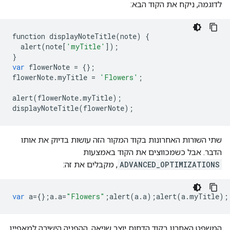
לדוגמה, ניקח את הקוד הבא:
function
displayNoteTitle
(
note
)
{
alert
(
note
[
'myTitle'
]);
}
var
flowerNote
=
{};
flowerNote
.
myTitle
=
'Flowers'
;
alert
(
flowerNote
.
myTitle
);
displayNoteTitle
(
flowerNote
);
שתי השורות האחרונות בקוד המקור הזה עושות בדיוק את אותו
הדבר. אבל כשמכווצים את הקוד באמצעות
ADVANCED_OPTIMIZATIONS
, מקבלים את זה:
var
a
=
{};
a
.
a
=
"Flowers"
;
alert
(
a
.
a
);
alert
(
a
.
myTitle
);
המשפט האחרון בקוד הדחוס יוצר שגיאה. ההפניה הישירה למאפיין