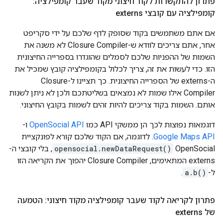
פתרון להתקשרות לקוד חיצוני מקוד שעבר קומפילציה:
קומפילציה עם קובצי externs
אם אתם משתמשים בקוד שסופק לדף שלכם על ידי סקריפט
אחר, אתם צריכים לוודא ש-Closure Compiler לא משנה את
השמות של ההפניות שלכם לסמלים שהוגדרו בספרייה החיצונית
הזו. כדי לעשות את זה, צריך לכלול בקומפילציה קובץ שמכיל את
ה-externs של הספרייה החיצונית. כך תציינו ל-Closure
Compiler אילו שמות לא נמצאים בשליטתכם ולכן לא ניתן לשנות
אותם. השמות בקוד צריכים להיות זהים לשמות בקובץ החיצוני.
דוגמאות נפוצות לכך הן ממשקי API כמו
OpenSocial API
ו-
Google Maps API
. לדוגמה, אם הקוד שלכם קורא לפונקציית
OpenSocial‏
opensocial.newDataRequest()
, בלי קובצי ה-
externs המתאימים, Closure Compiler יהפוך את הקריאה הזו
ל-
a.b()
.
פתרון לקריאה לקוד שעבר קומפילציה מקוד חיצוני: הטמעה
של externs