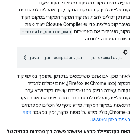
הבעיה. מפת מקור מספקת מיפוי בין הקוד שעבר
קומפילציה לבין קוד המקור המקורי, כך שהכלים למפתחים
בדפדפן יכולים להציג את קוד המקור המקורי במקום הקוד
שעבר קומפילציה. כדי ש-Closure Compiler ייצור מפת
מקור, מעבירים את האפשרות
--create_source_map
בשורת הפקודה. לדוגמה:
$ java -jar compiler.jar --js example.js --cr
לאחר מכן, אם אתם משתמשים בדפדפן שתומך במיפוי קוד
המקור (כמו Chrome או Firefox), אתם יכולים להגדיר
נקודות עצירה בדיוק כמו שהייתם עושים בקוד שלא עבר
קומפילציה, והכלים למפתחים בדפדפן יציגו את שורת הקוד
התואמת במקור המקורי. מידע נוסף על הכלים למפתחים
ב-Chrome, כולל מידע על מפות מקור, זמין במאמר
ניפוי
באגים ב-JavaScript
.
האם הקומפיילר מבצע איזשהו פשרה בין מהירות ההרצה של