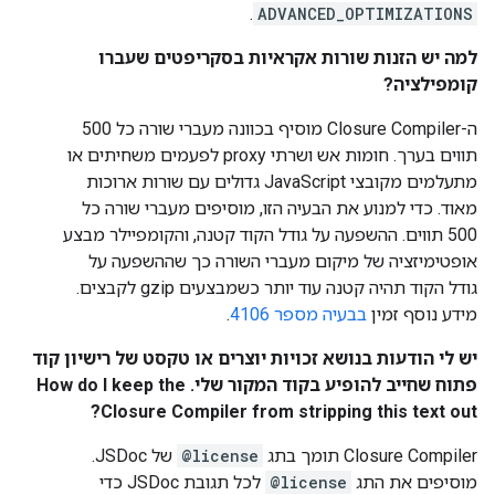
.
ADVANCED_OPTIMIZATIONS
למה יש הזנות שורות אקראיות בסקריפטים שעברו
קומפילציה?
ה-Closure Compiler מוסיף בכוונה מעברי שורה כל 500
תווים בערך. חומות אש ושרתי proxy לפעמים משחיתים או
מתעלמים מקובצי JavaScript גדולים עם שורות ארוכות
מאוד. כדי למנוע את הבעיה הזו, מוסיפים מעברי שורה כל
500 תווים. ההשפעה על גודל הקוד קטנה, והקומפיילר מבצע
אופטימיזציה של מיקום מעברי השורה כך שההשפעה על
גודל הקוד תהיה קטנה עוד יותר כשמבצעים gzip לקבצים.
מידע נוסף זמין
בבעיה מספר 4106
.
יש לי הודעות בנושא זכויות יוצרים או טקסט של רישיון קוד
פתוח שחייב להופיע בקוד המקור שלי. How do I keep the
Closure Compiler from stripping this text out?
‫Closure Compiler תומך בתג
@license
של JSDoc.
מוסיפים את התג
@license
לכל תגובת JSDoc כדי