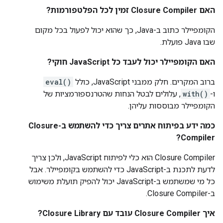
האם Closure Compiler זמין לכל הפלטפורמות?
הקומפיילר כתוב ב-Java, כך שהוא יכול לפעול בכל מקום
שבו Java פועלת.
האם הקומפיילר יכול לעבד כל JavaScript חוקי?
ברוב המקרים. חלק ממבני JavaScript, כולל
eval()
ו-
with()
, עלולים לבטל הנחות שהטרנספורמציות של
הקומפיילר מבוססות עליהן.
כמה ידע בפיתוח אתרים צריך כדי להשתמש ב-Closure
Compiler?
‫Closure Compiler הוא כלי לפיתוח JavaScript, ולכן צריך
לדעת לתכנת ב-JavaScript כדי להשתמש בקומפיילר. אבל
כל מי שמשתמש ב-JavaScript יכול להפיק תועלת משימוש
ב-Closure Compiler.
איך Closure Compiler עובד עם Closure Library?