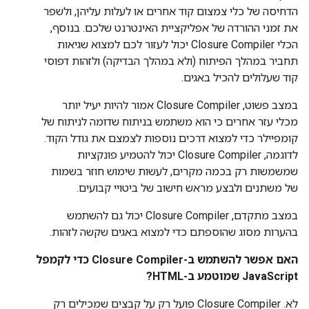
הדחיסה של כלי צמצום קוד אחרים או לעלות עליהן, ולשפר
את זמני ההורדה של אפליקציית האינטרנט שלכם. בנוסף,
הכלי Closure Compiler יכול לעזור לכם למצוא שגיאות
תחביר במהלך הפיתוח (ולא במהלך הבדיקה) ולזהות דפוסי
קוד שעלולים להכיל באגים.
במצב פשוט, Closure Compiler אמור להיות יעיל יותר
מכלי עזר אחרים כי הוא משתמש בניתוח שדומה לניתוח של
קומפיילר כדי למצוא דרכים נוספות לצמצם את גודל הקוד.
לדוגמה, Closure Compiler יכול להטמיע פונקציות
שמשמשות רק בכמה מקרים, לעשות שימוש חוזר בשמות
של משתנים ולבצע מראש חישוב של ביטויי קבועים.
במצב מתקדם, Closure Compiler יכול גם להשתמש
בהערות מסוג שהוספתם כדי למצוא באגים שקשה לזהות.
האם אפשר להשתמש ב-Closure Compiler כדי לקמפל
JavaScript שמוטמע ב-HTML?
לא. Closure Compiler פועל רק על קבצים שמכילים רק