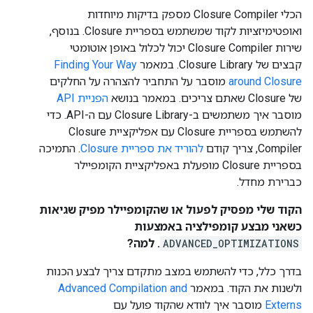
הכלי Closure Compiler מספק בדיקות מיוחדות
ואופטימיזציות לקוד שמשתמש בספריית Closure. בנוסף,
שירות Closure Compiler יכול לכלול באופן אוטומטי
קבצים של Closure Library. במאמר
Finding Your Way
around Closure
מוסבר על התחביר להצהרה על החלקים
של Closure שאתם צריכים. במאמר בנושא
הפניית API
מוסבר איך משתמשים ב-Closure Library עם ה-API. כדי
להשתמש בספריית Closure עם אפליקציית Closure
Compiler, צריך קודם
להוריד את ספריית Closure
. התמיכה
בספריית Closure מופעלת באפליקציית הקומפיילר
כברירת מחדל.
הקוד שלי מפסיק לפעול או שהקומפיילר מפיק שגיאות
כשאני מבצע קומפילציה באמצעות
ADVANCED_OPTIMIZATIONS
. למה?
בדרך כלל, כדי להשתמש במצב מתקדם צריך לבצע הכנות
ולשנות את הקוד. במאמר
Advanced Compilation and
Externs
מוסבר איך לוודא שהקוד פועל עם