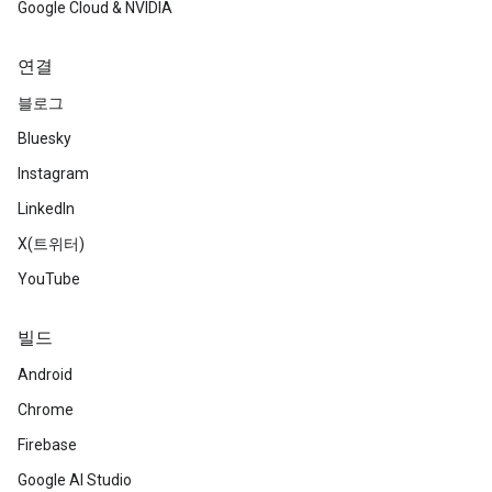
Google Cloud & NVIDIA
연결
블로그
Bluesky
Instagram
LinkedIn
X(트위터)
YouTube
빌드
Android
Chrome
Firebase
Google AI Studio