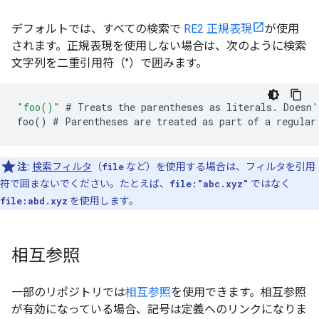
デフォルトでは、すべての検索で
RE2 正規表現
が使用
されます。正規表現を使用しない場合は、次のように検索
文字列を二重引用符（"）で囲みます。
"foo()"
#
Treats
the
parentheses
as
literals
.
Doesn
'
foo
()
#
Parentheses
are
treated
as
part
of
a
regular
注:
検索フィルタ
（
file
など）を使用する場合は、フィルタを引用
符で囲まないでください。たとえば、
file:"abc.xyz"
ではなく
file:abd.xyz
を使用します。
相互参照
一部のリポジトリでは
相互参照
を使用できます。相互参照
が有効になっている場合、記号は定義へのリンクになりま