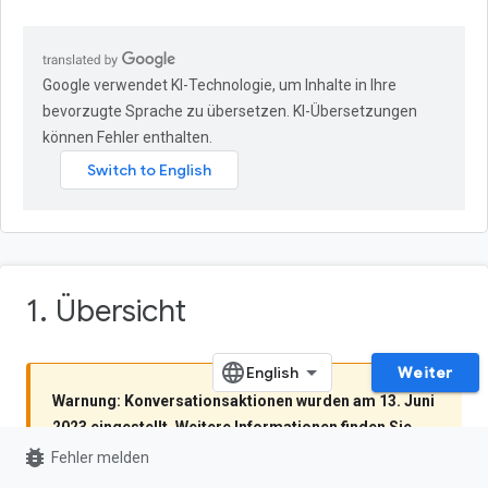
Google verwendet KI-Technologie, um Inhalte in Ihre
bevorzugte Sprache zu übersetzen. KI-Übersetzungen
können Fehler enthalten.
1. Übersicht
Weiter
Warnung: Konversationsaktionen wurden am 13. Juni
2023 eingestellt. Weitere Informationen finden Sie
bug_report
unter
Einstellung der Konversationsaktionen
.
Fehler melden