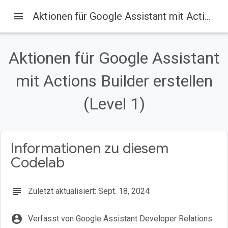
menu
Aktionen für Google Assistant mit Actions Builder erstellen (Level 1)
Google for Developers
Produkte
Aktionen für Google Assistant
Auf dieser Seite
mit Actions Builder erstellen
1. Übersicht
Aufgaben
(Level 1)
Lerninhalte
Voraussetzungen
2. Einrichten
Informationen zu diesem
Codelab
subject
Zuletzt aktualisiert: Sept. 18, 2024
account_circle
Verfasst von Google Assistant Developer Relations