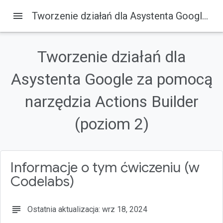
menu
Tworzenie działań dla Asystenta Google za pomocą narzędzia Actions Builder (poziom 2)
Google for Developers
Usługi
Tworzenie działań dla
Na tej stronie
Asystenta Google za pomocą
1. Przegląd
Co utworzysz
narzędzia Actions Builder
Czego się nauczysz
Czego potrzebujesz
(poziom 2)
2. Kontynuowanie tworzenia interfejsu konwersacyjnego
Informacje o tym ćwiczeniu (w
Codelabs)
subject
Ostatnia aktualizacja: wrz 18, 2024