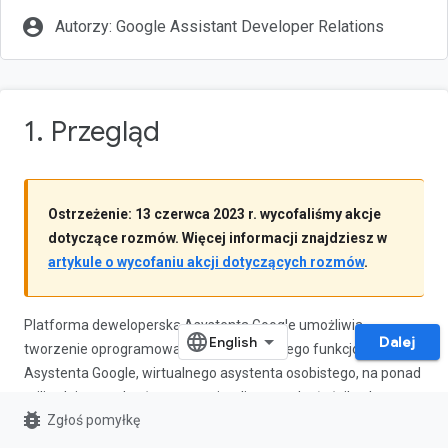
account_circle
Autorzy: Google Assistant Developer Relations
1. Przegląd
Ostrzeżenie: 13 czerwca 2023 r. wycofaliśmy akcje
dotyczące rozmów. Więcej informacji znajdziesz w
artykule o wycofaniu akcji dotyczących rozmów
.
Platforma deweloperska Asystenta Google umożliwia
Dalej
tworzenie oprogramowania rozszerzającego funkcjonalność
Asystenta Google, wirtualnego asystenta osobistego, na ponad
miliardzie urządzeń, w tym na inteligentnych głośnikach,
bug_report
Zgłoś pomyłkę
telefonach, samochodach, telewizorach, słuchawkach i innych.
Użytkownicy rozmawiają z Asystentem, aby wykonywać różne