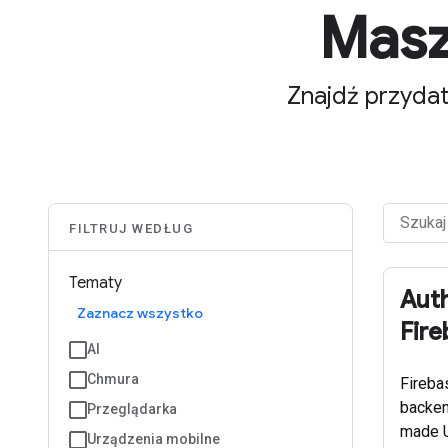
Masz
Znajdź przyda
FILTRUJ WEDŁUG
Tematy
Auth
Zaznacz wszystko
Fire
AI
Chmura
Fireba
backen
Przeglądarka
made UI
Urządzenia mobilne