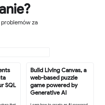
anie?
m problemów za
ents
Build Living Canvas, a
ata
web-based puzzle
ur SQL
game powered by
Generative AI
ecture that
Learn how to create an AI-powered