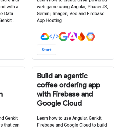
nd with a
web game using Angular, PhaserJS,
e Data
Gemini, Imagen, Veo and Firebase
Genkit
App Hosting.
etrieval-
G) for
sponses.
Start
Build an agentic
coffee ordering app
h
with Firebase and
Google Cloud
nd Genkit
Learn how to use Angular, Genkit,
s that can
Firebase and Google Cloud to build