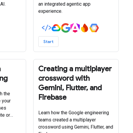
AI.
an integrated agentic app
experience.
Start
h
Creating a multiplayer
ing
crossword with
Gemini, Flutter, and
h the
Firebase
 your
ases
Learn how the Google engineering
te or
teams created a multiplayer
crossword using Gemini, Flutter, and