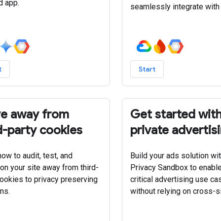
d app.
seamlessly integrate with 
t
Start
e away from
Get started wit
d-party cookies
private advertis
ow to audit, test, and
Build your ads solution wit
ion your site away from third-
Privacy Sandbox to enable
cookies to privacy preserving
critical advertising use c
ns.
without relying on cross-si
cross-app tracking.