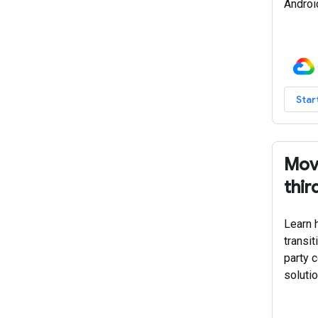
Androi
Star
Mov
thir
Learn h
transit
party 
solutio