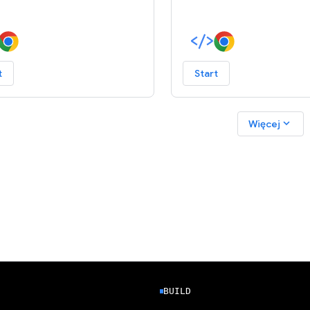
t
Start
expand_more
Więcej
BUILD