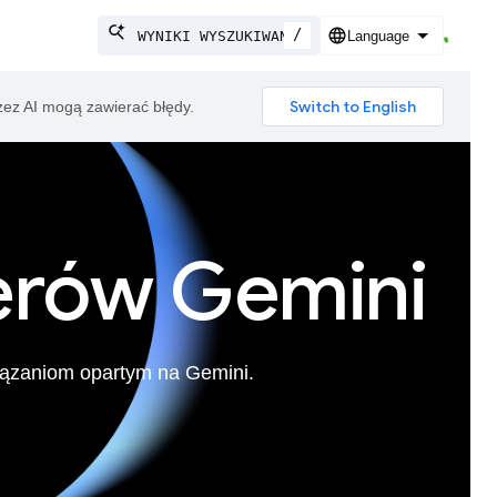
/
zez AI mogą zawierać błędy.
erów Gemini
wiązaniom opartym na Gemini.