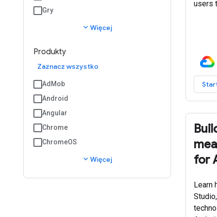
users 
Gry
expand_more
Więcej
Produkty
Zaznacz wszystko
AdMob
Star
Android
Angular
Buil
Chrome
meal
ChromeOS
for 
expand_more
Więcej
Learn 
Studio
techno