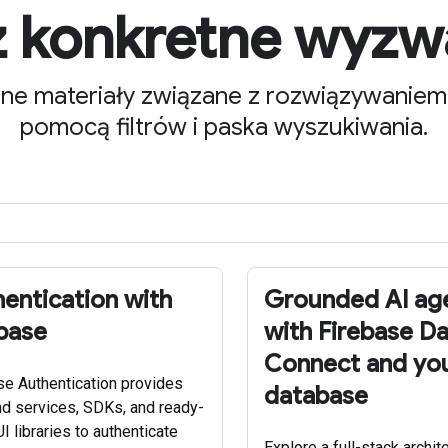
 konkretne wyzw
tne materiały związane z rozwiązywanie
pomocą filtrów i paska wyszukiwania.
entication with
Grounded AI ag
base
with Firebase D
Connect and yo
se Authentication provides
database
d services, SDKs, and ready-
 libraries to authenticate
Explore a full-stack archit