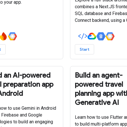
to your app.
combines a Next.JS fronte
SQL database and Firebas
Connect backend, using a 
agent, vector search and R
Augmented Generation (RA
intelligent, data-driven re
t
Start
d an AI-powered
Build an agent-
 preparation app
powered travel
Android
planning app wit
Generative AI
how to use Gemini in Android
, Firebase and Google
Learn how to use Flutter a
logies to build an engaging
to build multi-platform app