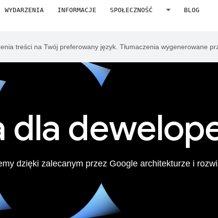
WYDARZENIA
INFORMACJE
SPOŁECZNOŚĆ
BLOG
zenia treści na Twój preferowany język. Tłumaczenia wygenerowane pr
a dla dewelop
emy dzięki zalecanym przez Google architekturze i roz