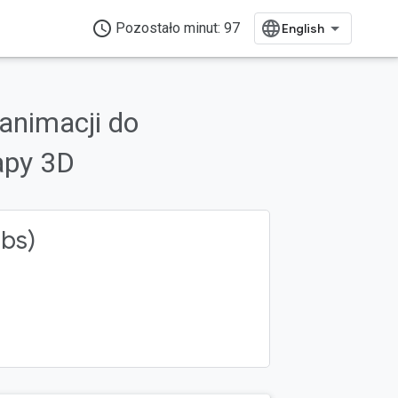
access_time
Pozostało minut: 97
animacji do
apy 3D
ywania i kontrolowania.
abs)