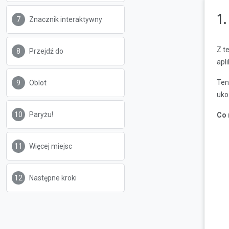
1
Znacznik interaktywny
Z t
Przejdź do
apl
Ten
Oblot
uko
Paryżu!
Co 
Więcej miejsc
Następne kroki