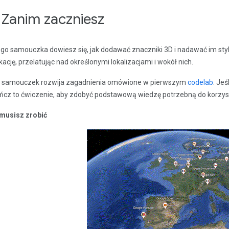
. Zanim zaczniesz
ego samouczka dowiesz się, jak dodawać znaczniki 3D i nadawać im styl 
ikację, przelatując nad określonymi lokalizacjami i wokół nich.
 samouczek rozwija zagadnienia omówione w pierwszym
codelab
. Jeś
ńcz to ćwiczenie, aby zdobyć podstawową wiedzę potrzebną do korzystan
musisz zrobić