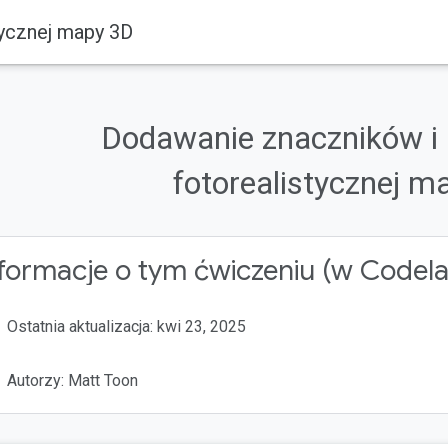
tycznej mapy 3D
Dodawanie znaczników i 
fotorealistycznej m
o użycia biblioteka, która zapewnia programistom możliwość dostosow
 na temat korzystania z interfejsu UI Kit
.
formacje o tym ćwiczeniu (w Codel
le Maps Platform
Web
Maps JavaScript API
Ostatnia aktualizacja: kwi 23, 2025
Autorzy: Matt Toon