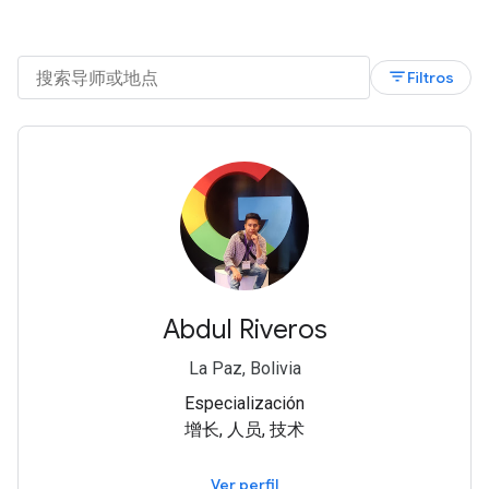
filter_list
Filtros
Abdul Riveros
La Paz, Bolivia
Especialización
增长, 人员, 技术
Ver perfil