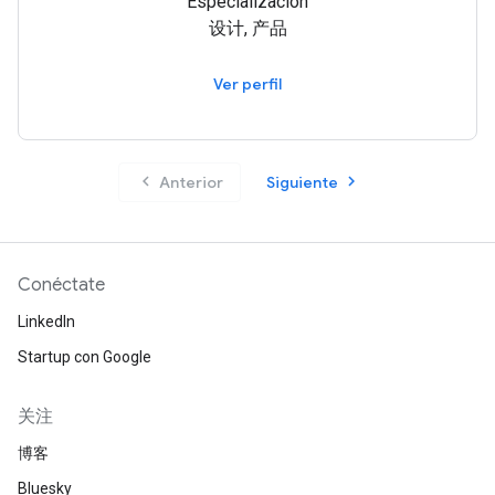
Especialización
设计, 产品
Ver perfil
chevron_left
chevron_right
Anterior
Siguiente
Conéctate
LinkedIn
Startup con Google
关注
博客
Bluesky