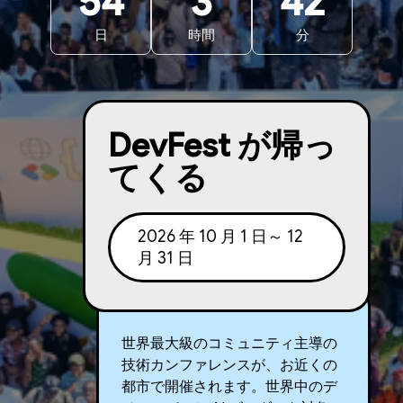
54
3
42
日
時間
分
DevFest が帰っ
てくる
2026 年 10 月 1 日～ 12
月 31 日
世界最大級のコミュニティ主導の
技術カンファレンスが、お近くの
都市で開催されます。世界中のデ