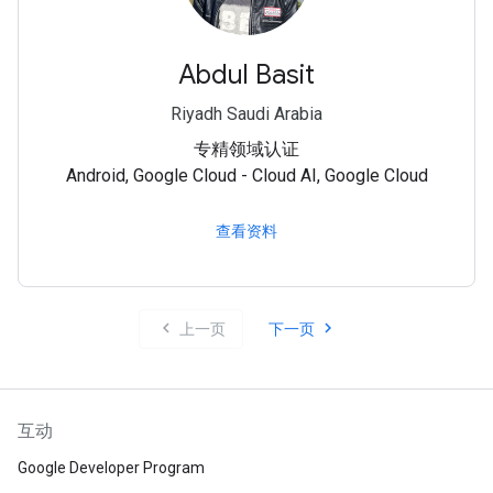
Abdul Basit
Riyadh Saudi Arabia
专精领域认证
Android, Google Cloud - Cloud AI, Google Cloud
查看资料
chevron_left
chevron_right
上一页
下一页
互动
Google Developer Program