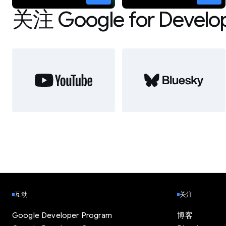
关注 Google for Develo
互动
关注
Google Developer Program
博客