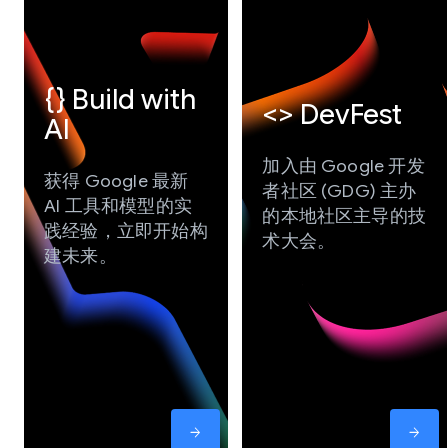
{} Build with
<> DevFest
AI
加入由 Google 开发
获得 Google 最新
者社区 (GDG) 主办
AI 工具和模型的实
的本地社区主导的技
践经验，立即开始构
术大会。
建未来。
arrow_forward
arrow_forward