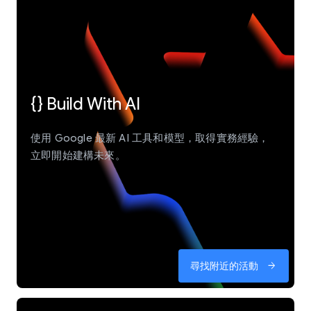
{} Build With AI
使用 Google 最新 AI 工具和模型，取得實務經驗，
立即開始建構未來。
尋找附近的活動
arrow_forward