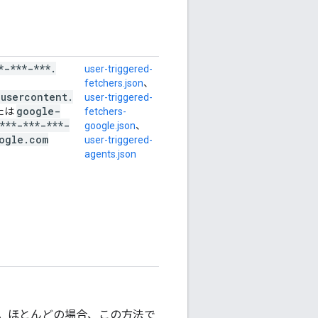
*-***-***
.
user-triggered-
fetchers.json
、
usercontent
.
user-triggered-
google-
たは
fetchers-
***-***-***-
google.json
、
ogle
.
com
user-triggered-
agents.json
す。ほとんどの場合、この方法で