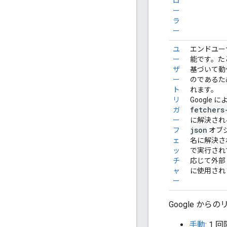
ロ
ー
ラ
ー
ユ
エンドユー
ー
能です。た
ザ
基づいて動
ー
のであるため
ト
れます。
リ
Google
fetchers
ガ
ー
に解決される
json
フ
オブジ
ェ
名に解決され
ッ
で実行され
チ
応じて外部
ャ
に使用され
ー
Google か
手動
: 