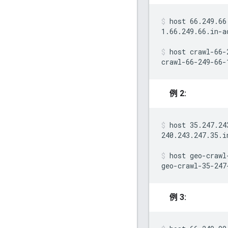
host 66.249.66
1.66.249.66.in-a
host crawl-66-
crawl-66-249-66-
例 2:
host 35.247.24
240.243.247.35.i
host geo-crawl
geo-crawl-35-247
例 3: