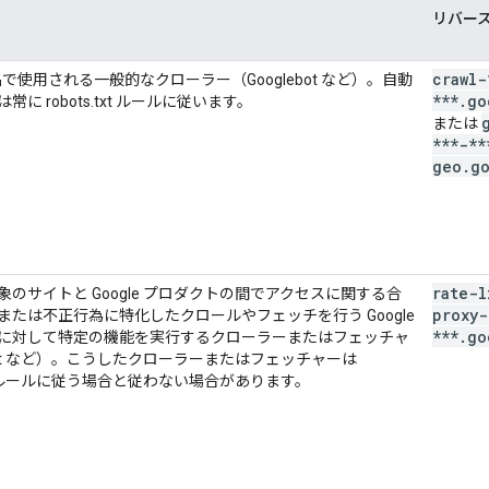
リバース
crawl-
 製品で使用される一般的なクローラー（Googlebot など）。自動
***
.
go
常に robots.txt ルールに従います。
または
***-**
geo
.
g
rate-l
象のサイトと Google プロダクトの間でアクセスに関する合
proxy-
または不正行為に特化したクロールやフェッチを行う Google
***
.
go
に対して特定の機能を実行するクローラーまたはフェッチャ
Bot など）。こうしたクローラーまたはフェッチャーは
.txt ルールに従う場合と従わない場合があります。