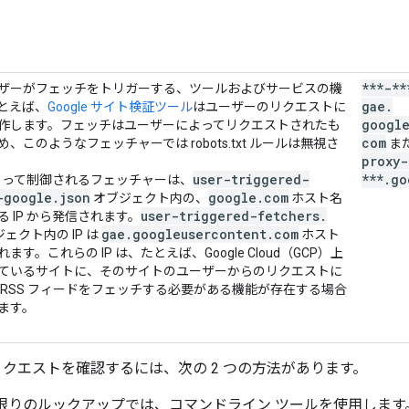
***-**
ザーがフェッチをトリガーする、ツールおよびサービスの機
gae
.
とえば、
Google サイト検証ツール
はユーザーのリクエストに
google
作します。フェッチはユーザーによってリクエストされたも
com
、このようなフェッチャーでは robots.txt ルールは無視さ
ま
proxy-
user-triggered-
***
.
go
 によって制御されるフェッチャーは、
-google
.
json
google
.
com
オブジェクト内の、
ホスト名
user-triggered-fetchers
.
 IP から発信されます。
gae
.
googleusercontent
.
com
ェクト内の IP は
ホスト
ます。これらの IP は、たとえば、Google Cloud（GCP）上
ているサイトに、そのサイトのユーザーからのリクエストに
 RSS フィードをフェッチする必要がある機能が存在する場合
ます。
らのリクエストを確認するには、次の 2 つの方法があります。
1 回限りのルックアップでは、コマンドライン ツールを使用しま