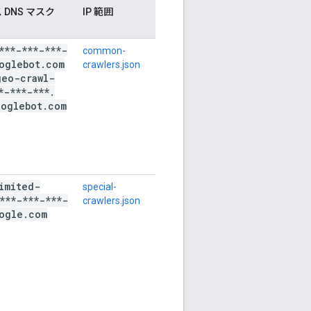
 DNS マスク
IP 範囲
***-***-***-
common-
oglebot
.
com
crawlers.json
geo-crawl-
*-***-***
.
ooglebot
.
com
imited-
special-
***-***-***-
crawlers.json
ogle
.
com