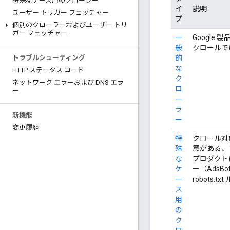
特殊なケース用のクローラー
イ
説明
ユーザー トリガー フェッチャー
プ
個別のクローラーおよびユーザー トリ
ガー フェッチャー
一
Google
般
クロールでは
的
トラブルシューティング
な
HTTP ステータス コード
ク
ネットワーク エラーおよび DNS エラ
ロ
ー
ー
ラ
新機能
ー
変更履歴
特
クロール対
殊
意がある、
な
プロダクト
ケ
ー（Ads
ー
robots
ス
用
の
ク