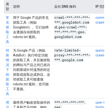
类
说明
反向 DNS 掩码
IP 范围
型
crawl-***-***-***-
常
用于 Google 产品的常见
commo
***
.
googlebot
.
com
见
抓取工具（例如
crawlers
geo-crawl-***-
抓
Googlebot）。它们始终
或
***-***-***
.
geo
.
取
会遵循自动抓取的
googlebot
.
com
工
robots.txt 规则。
具
rate-limited-
特
为 Google 产品（例如
special-
proxy-***-***-***-
殊
AdsBot）执行特定功能
crawlers
***
.
google
.
com
情
的抓取工具，并且被抓取
况
的网站与产品之间已就访
下
问权限或针对滥用的特定
的
抓取或提取达成协议。这
抓
些抓取工具可能遵循
取
robots.txt 规则，也可能
工
不遵循。
具
***-***-***-***
.
用
最终用户触发抓取操作的
user-tri
gae
.
户
工具和产品功能。例如，
fetchers