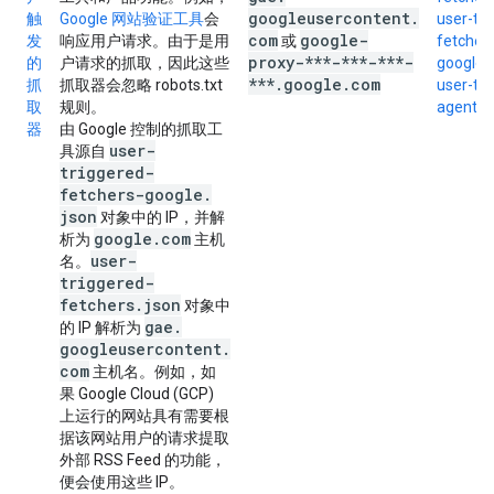
googleusercontent
.
触
Google 网站验证工具
会
user-tri
com
google-
发
响应用户请求。由于是用
或
fetcher
proxy-***-***-***-
的
户请求的抓取，因此这些
google.
***
.
google
.
com
抓
抓取器会忽略 robots.txt
user-tri
取
规则。
agents.
器
由 Google 控制的抓取工
user-
具源自
triggered-
fetchers-google
.
json
对象中的 IP，并解
google
.
com
析为
主机
user-
名。
triggered-
fetchers
.
json
对象中
gae
.
的 IP 解析为
googleusercontent
.
com
主机名。例如，如
果 Google Cloud (GCP)
上运行的网站具有需要根
据该网站用户的请求提取
外部 RSS Feed 的功能，
便会使用这些 IP。