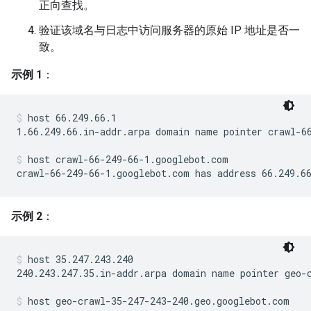
正向查找。
验证该域名与日志中访问服务器的原始 IP 地址是否一
致。
示例 1
：
host 66.249.66.1
1.66.249.66.in-addr.arpa domain name pointer crawl-66
host crawl-66-249-66-1.googlebot.com
crawl-66-249-66-1.googlebot.com has address 66.249.6
示例 2
：
host 35.247.243.240
240.243.247.35.in-addr.arpa domain name pointer geo-c
host geo-crawl-35-247-243-240.geo.googlebot.com