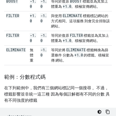
BOOST
-1
.
-1
.
BOOST
等同於復原
標籤並為其加上
0
0
+1
.
0
體重為
。積極宣傳網站。
FILTER
+1
.
-1
.
ELIMINATE
與使用
標籤標記網站的
0
0
方式相同。這項服務 則會完全排除該
網站。
FILTER
-1
.
-1
.
FILTER
等同於復原
標籤並為其加上
0
0
+1
.
0
體重為
。積極宣傳網站。
ELIMINATE
-1
.
ELIMINATE
無
等同於將
標籤轉換為篩
0
+1
.
0
體
選條件 分數為
的標籤。積極宣
重
傳 網站。
範例：分數程式碼
在下列範例中，我們有三個網站標記同一個搜尋 。不過，
標籤影響並非統一這三種 因為每個註解都有不同的分數 具
有不同強度的標籤