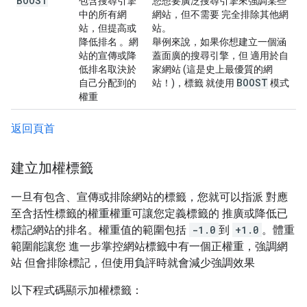
BOOST
包含搜尋引擎
您想要廣泛搜尋引擎來強調某些
中的所有網
網站，但不需要 完全排除其他網
站，但提高或
站。
降低排名 。網
舉例來說，如果你想建立一個涵
站的宣傳或降
蓋面廣的搜尋引擎，但 適用於自
低排名取決於
家網站 (這是史上最優質的網
BOOST
自己分配到的
站！)，標籤 就使用
模式
權重
返回頁首
建立加權標籤
一旦有包含、宣傳或排除網站的標籤，您就可以指派 對應
至含括性標籤的權重權重可讓您定義標籤的 推廣或降低已
標記網站的排名。權重值的範圍包括
-1.0
到
+1.0
。體重
範圍能讓您 進一步掌控網站標籤中有一個正權重，強調網
站 但會排除標記，但使用負評時就會減少強調效果
以下程式碼顯示加權標籤：