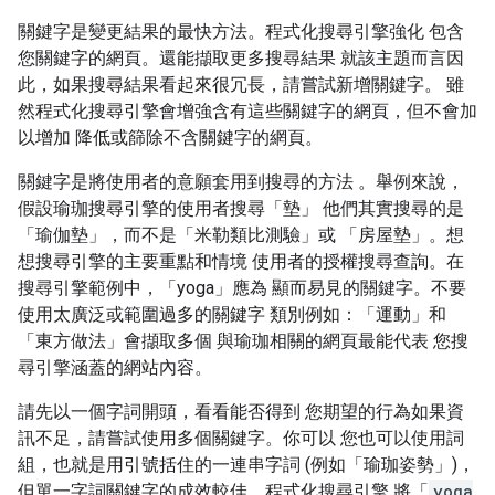
關鍵字是變更結果的最快方法。程式化搜尋引擎強化 包含
您關鍵字的網頁。還能擷取更多搜尋結果 就該主題而言因
此，如果搜尋結果看起來很冗長，請嘗試新增關鍵字。 雖
然程式化搜尋引擎會增強含有這些關鍵字的網頁，但不會加
以增加 降低或篩除不含關鍵字的網頁。
關鍵字是將使用者的意願套用到搜尋的方法 。舉例來說，
假設瑜珈搜尋引擎的使用者搜尋「墊」 他們其實搜尋的是
「瑜伽墊」，而不是「米勒類比測驗」或 「房屋墊」。想
想搜尋引擎的主要重點和情境 使用者的授權搜尋查詢。在
搜尋引擎範例中，「yoga」應為 顯而易見的關鍵字。不要
使用太廣泛或範圍過多的關鍵字 類別例如：「運動」和
「東方做法」會擷取多個 與瑜珈相關的網頁最能代表 您搜
尋引擎涵蓋的網站內容。
請先以一個字詞開頭，看看能否得到 您期望的行為如果資
訊不足，請嘗試使用多個關鍵字。你可以 您也可以使用詞
組，也就是用引號括住的一連串字詞 (例如「瑜珈姿勢」)，
但單一字詞關鍵字的成效較佳。程式化搜尋引擎 將「
yoga