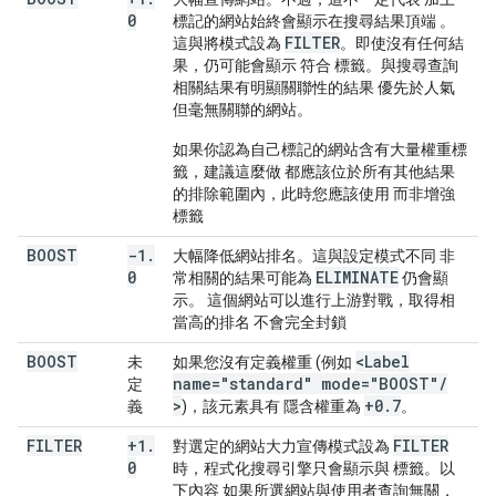
0
標記的網站始終會顯示在搜尋結果頂端 。
FILTER
這與將模式設為
。即使沒有任何結
果，仍可能會顯示 符合 標籤。與搜尋查詢
相關結果有明顯關聯性的結果 優先於人氣
但毫無關聯的網站。
如果你認為自己標記的網站含有大量權重標
籤，建議這麼做 都應該位於所有其他結果
的排除範圍內，此時您應該使用 而非增強
標籤
BOOST
-1
.
大幅降低網站排名。這與設定模式不同 非
0
ELIMINATE
常相關的結果可能為
仍會顯
示。 這個網站可以進行上游對戰，取得相
當高的排名 不會完全封鎖
BOOST
<Label
未
如果您沒有定義權重 (例如
name="standard" mode="BOOST"
/
定
>
+0
.
7
義
)，該元素具有 隱含權重為
。
FILTER
+1
.
FILTER
對選定的網站大力宣傳模式設為
0
時，程式化搜尋引擎只會顯示與 標籤。以
下內容 如果所選網站與使用者查詢無關，