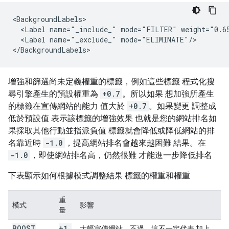
<BackgroundLabels>

  <Label name="_include_" mode="FILTER" weight="0.65
  <Label name="_exclude_" mode="ELIMINATE"/>

</BackgroundLabels>
增強和篩選尚未定義權重的標籤，例如這些標籤 程式化搜
尋引擎產生的預設權重為
+0.7
。所以如果 想加強所產生
的標籤在宣傳網站的能力 值大於
+0.7
。如果變更 調整成
低於預設值 表示該標籤的增強效果 也就是您的網站排名如
果採取其他行動並指派負值 標籤就會降低或降低網站的排
名靠近時
-1.0
，提高網站排名會越來越困難 結果。在
-1.0
，即使網站排名高，仍然很難 才能進一步降低排名
下表顯示如何根據模式調整結果 標籤的權重和權重
重
模式
影響
量
BOOST
+1
.
大幅宣傳網站。不過，這不一定代表 加上