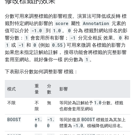
修改標籤的效果
分數可用來調整標籤的影響程度。演算法可降低或反轉 標
籤對特定網站的影響的
score
屬性
Annotation
元素的
值可以介於
-1.0
到
1.0
。
0
分為 標籤對網站排名的影
響分數：
1
會套用所有影響；
-1
分完全相反 效果。
0
和
1
或
-1
和
0
(例如
0.55
) 可用來微調 各標籤的影響力
如果您未指定註解給註解， 搜尋功能會將標籤的完整影響
套用至網站。就好像你一樣 的分數為
1
。
下表顯示分數如何調整影響 標籤：
重
分
模式
影響
量
數
1
.
0
不限
不
無
等同於為註解給予
分數。標籤
限
也都會套用至網站
BOOST
+1
.
-1
.
BOOST
等同於復原
標籤並為其加上
0
0
-1
.
0
體重為
。積極降低網站排名。