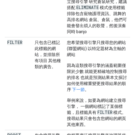
立搜尋引擎 研究倉鼠研究，建議
ELIMINATE
搭配
模式使用標籤
排除包含寵物護理資訊、跳舞的
高排名網站 倉鼠、倉鼠，他們可
能會發出煩人的歌聲，然後演奏
同時 banjo
FILTER
只包含已標記
您希望搜尋引擎只搜尋您的網站
此標籤的網
(聯盟網站) 以特定題材為主軸的
站，並排除所
網站
有項目 其他種
因為這類搜尋引擎的涵蓋範圍僅
類的廣告。
限於少數 就能更精確地控制搜尋
的排名 也就是預測結果本文探討
如何使用權重變更搜尋結果的順
序
下一節
。
舉例來說，如要為網站建立搜尋
引擎， 一個網站標記了某個標
FILTER
籤，且標籤具有
模式。
搜尋結果只會包含您網站的網頁
其他東西。