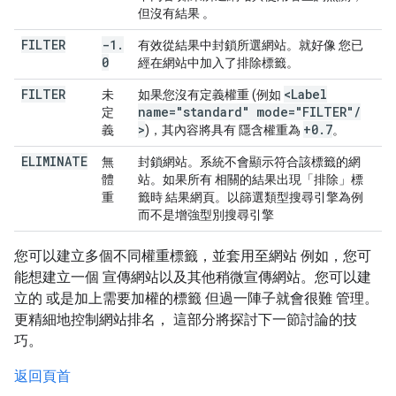
但沒有結果 。
FILTER
-1
.
有效從結果中封鎖所選網站。就好像 您已
0
經在網站中加入了排除標籤。
FILTER
<Label
未
如果您沒有定義權重 (例如
name="standard" mode="FILTER"
/
定
>
+0
.
7
義
)，其內容將具有 隱含權重為
。
ELIMINATE
無
封鎖網站。系統不會顯示符合該標籤的網
體
站。如果所有 相關的結果出現「排除」標
重
籤時 結果網頁。以篩選類型搜尋引擎為例
而不是增強型別搜尋引擎
您可以建立多個不同權重標籤，並套用至網站 例如，您可
能想建立一個 宣傳網站以及其他稍微宣傳網站。您可以建
立的 或是加上需要加權的標籤 但過一陣子就會很難 管理。
更精細地控制網站排名， 這部分將探討下一節討論的技
巧。
返回頁首