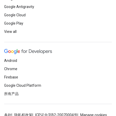
Google Antigravity
Google Cloud
Google Play
View all
Android
Chrome
Firebase
Google Cloud Platform
所有产品
条款
隐私权政策
ICP证合字B2-20070004号
Manage cookies