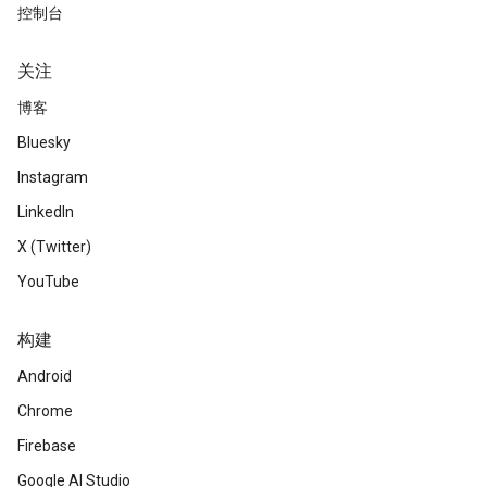
控制台
关注
博客
Bluesky
Instagram
LinkedIn
X (Twitter)
YouTube
构建
Android
Chrome
Firebase
Google AI Studio