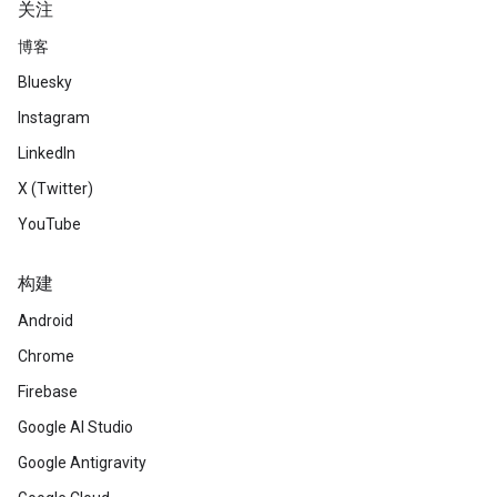
关注
博客
Bluesky
Instagram
LinkedIn
X (Twitter)
YouTube
构建
Android
Chrome
Firebase
Google AI Studio
Google Antigravity