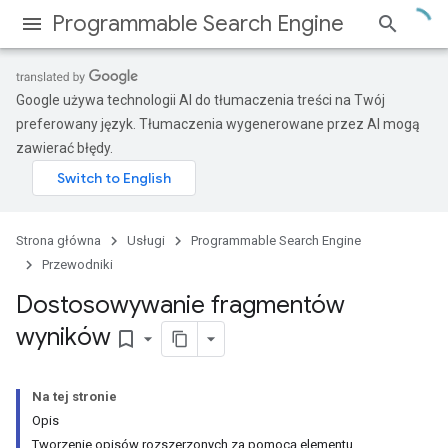
Programmable Search Engine
Google używa technologii AI do tłumaczenia treści na Twój
preferowany język. Tłumaczenia wygenerowane przez AI mogą
zawierać błędy.
Strona główna
Usługi
Programmable Search Engine
Przewodniki
Dostosowywanie fragmentów
wyników
bookmark_border
Na tej stronie
Opis
Tworzenie opisów rozszerzonych za pomocą elementu