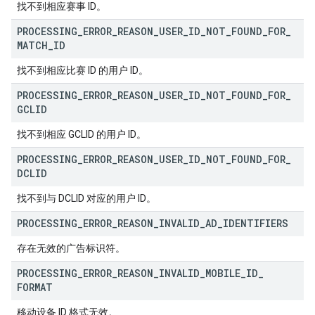
找不到相应赛事 ID。
PROCESSING
_
ERROR
_
REASON
_
USER
_
ID
_
NOT
_
FOUND
_
FOR
_
MATCH
_
ID
找不到相应比赛 ID 的用户 ID。
PROCESSING
_
ERROR
_
REASON
_
USER
_
ID
_
NOT
_
FOUND
_
FOR
_
GCLID
找不到相应 GCLID 的用户 ID。
PROCESSING
_
ERROR
_
REASON
_
USER
_
ID
_
NOT
_
FOUND
_
FOR
_
DCLID
找不到与 DCLID 对应的用户 ID。
PROCESSING
_
ERROR
_
REASON
_
INVALID
_
AD
_
IDENTIFIERS
存在无效的广告标识符。
PROCESSING
_
ERROR
_
REASON
_
INVALID
_
MOBILE
_
ID
_
FORMAT
移动设备 ID 格式无效。