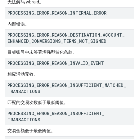
无法解码 wbraid。
PROCESSING
_
ERROR
_
REASON
_
INTERNAL
_
ERROR
内部错误。
PROCESSING
_
ERROR
_
REASON
_
DESTINATION
_
ACCOUNT
_
ENHANCED
_
CONVERSIONS
_
TERMS
_
NOT
_
SIGNED
目标账号中未签署增强型转化条款。
PROCESSING
_
ERROR
_
REASON
_
INVALID
_
EVENT
相应活动无效。
PROCESSING
_
ERROR
_
REASON
_
INSUFFICIENT
_
MATCHED
_
TRANSACTIONS
匹配的交易次数低于最低阈值。
PROCESSING
_
ERROR
_
REASON
_
INSUFFICIENT
_
TRANSACTIONS
交易金额低于最低阈值。