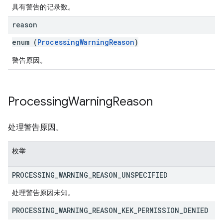
具有警告的记录数。
reason
enum (
ProcessingWarningReason
)
警告原因。
Processing
Warning
Reason
处理警告原因。
枚举
PROCESSING
_
WARNING
_
REASON
_
UNSPECIFIED
处理警告原因未知。
PROCESSING
_
WARNING
_
REASON
_
KEK
_
PERMISSION
_
DENIED