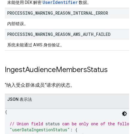
User
Identifier
未能使用 DEK 解密
数据。
PROCESSING
_
WARNING
_
REASON
_
INTERNAL
_
ERROR
内部错误。
PROCESSING
_
WARNING
_
REASON
_
AWS
_
AUTH
_
FAILED
系统未能通过 AWS 身份验证。
Ingest
Audience
Members
Status
“纳入受众群体成员”请求的状态。
JSON 表示法
{
// Union field 
status
 can be only one of the follow
"userDataIngestionStatus"
: 
{