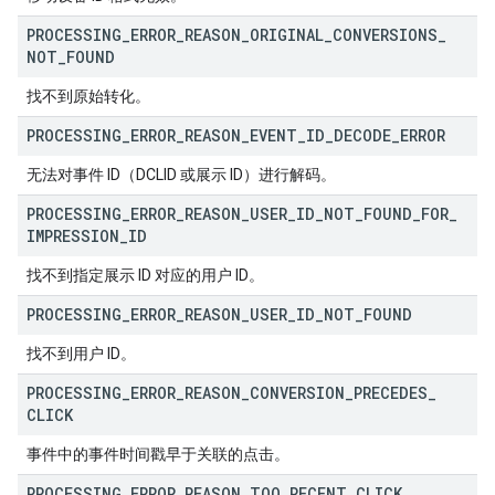
PROCESSING
_
ERROR
_
REASON
_
ORIGINAL
_
CONVERSIONS
_
NOT
_
FOUND
找不到原始转化。
PROCESSING
_
ERROR
_
REASON
_
EVENT
_
ID
_
DECODE
_
ERROR
无法对事件 ID（DCLID 或展示 ID）进行解码。
PROCESSING
_
ERROR
_
REASON
_
USER
_
ID
_
NOT
_
FOUND
_
FOR
_
IMPRESSION
_
ID
找不到指定展示 ID 对应的用户 ID。
PROCESSING
_
ERROR
_
REASON
_
USER
_
ID
_
NOT
_
FOUND
找不到用户 ID。
PROCESSING
_
ERROR
_
REASON
_
CONVERSION
_
PRECEDES
_
CLICK
事件中的事件时间戳早于关联的点击。
PROCESSING
_
ERROR
_
REASON
_
TOO
_
RECENT
_
CLICK