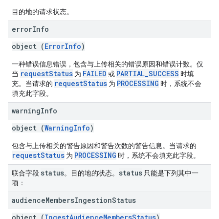
目的地的请求状态。
error
Info
object (
ErrorInfo
)
一种错误信息错误，包含与上传相关的错误原因和错误计数。仅
requestStatus
FAILED
PARTIAL_SUCCESS
当
为
或
时填
requestStatus
PROCESSING
充。当请求的
为
时，系统不会
填充此字段。
warning
Info
object (
WarningInfo
)
包含与上传相关的警告原因和警告次数的警告信息。当请求的
requestStatus
PROCESSING
为
时，系统不会填充此字段。
status
status
联合字段
。目的地的状态。
只能是下列其中一
项：
audience
Members
Ingestion
Status
object (
IngestAudienceMembersStatus
)