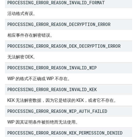
PROCESSING
_
ERROR
_
REASON
_
INVALID
_
FORMAT
活动格式有误。
PROCESSING
_
ERROR
_
REASON
_
DECRYPTION
_
ERROR
相应事件存在解密错误。
PROCESSING
_
ERROR
_
REASON
_
DEK
_
DECRYPTION
_
ERROR
无法解密 DEK。
PROCESSING
_
ERROR
_
REASON
_
INVALID
_
WIP
WIP 的格式不正确或 WIP 不存在。
PROCESSING
_
ERROR
_
REASON
_
INVALID
_
KEK
KEK 无法解密数据，因为它是错误的 KEK，或者它不存在。
PROCESSING
_
ERROR
_
REASON
_
WIP
_
AUTH
_
FAILED
WIP 因其证明条件被拒绝而无法使用。
PROCESSING
_
ERROR
_
REASON
_
KEK
_
PERMISSION
_
DENIED