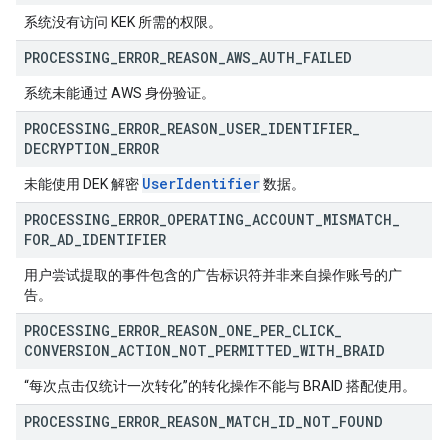
系统没有访问 KEK 所需的权限。
PROCESSING
_
ERROR
_
REASON
_
AWS
_
AUTH
_
FAILED
系统未能通过 AWS 身份验证。
PROCESSING
_
ERROR
_
REASON
_
USER
_
IDENTIFIER
_
DECRYPTION
_
ERROR
User
Identifier
未能使用 DEK 解密
数据。
PROCESSING
_
ERROR
_
OPERATING
_
ACCOUNT
_
MISMATCH
_
FOR
_
AD
_
IDENTIFIER
用户尝试提取的事件包含的广告标识符并非来自操作账号的广
告。
PROCESSING
_
ERROR
_
REASON
_
ONE
_
PER
_
CLICK
_
CONVERSION
_
ACTION
_
NOT
_
PERMITTED
_
WITH
_
BRAID
“每次点击仅统计一次转化”的转化操作不能与 BRAID 搭配使用。
PROCESSING
_
ERROR
_
REASON
_
MATCH
_
ID
_
NOT
_
FOUND