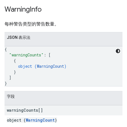
Warning
Info
每种警告类型的警告数量。
JSON 表示法
{
"warningCounts"
: 
[
{
object (
WarningCount
)
}
]
}
字段
warning
Counts[]
object (
WarningCount
)