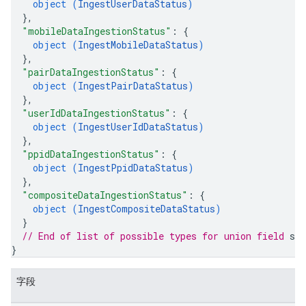
object (
IngestUserDataStatus
)
}
,
"mobileDataIngestionStatus"
: 
{
object (
IngestMobileDataStatus
)
}
,
"pairDataIngestionStatus"
: 
{
object (
IngestPairDataStatus
)
}
,
"userIdDataIngestionStatus"
: 
{
object (
IngestUserIdDataStatus
)
}
,
"ppidDataIngestionStatus"
: 
{
object (
IngestPpidDataStatus
)
}
,
"compositeDataIngestionStatus"
: 
{
object (
IngestCompositeDataStatus
)
}
// End of list of possible types for union field 
sta
}
字段