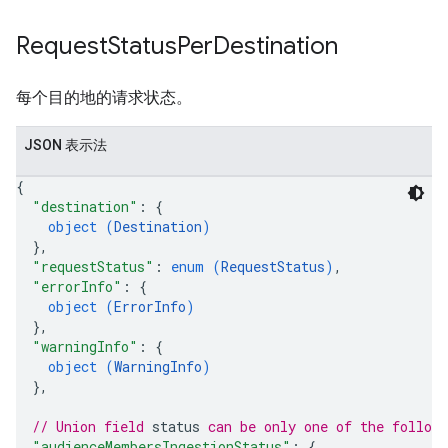
Request
Status
Per
Destination
每个目的地的请求状态。
JSON 表示法
{
"destination"
: 
{
object (
Destination
)
}
,
"requestStatus"
: 
enum (
RequestStatus
)
,
"errorInfo"
: 
{
object (
ErrorInfo
)
}
,
"warningInfo"
: 
{
object (
WarningInfo
)
}
,
// Union field 
status
 can be only one of the follow
"audienceMembersIngestionStatus"
: 
{