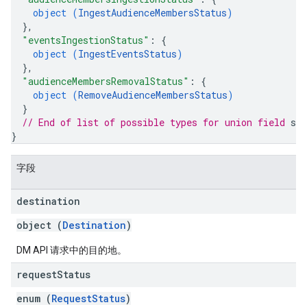
object (
IngestAudienceMembersStatus
)
}
,
"eventsIngestionStatus"
: 
{
object (
IngestEventsStatus
)
}
,
"audienceMembersRemovalStatus"
: 
{
object (
RemoveAudienceMembersStatus
)
}
// End of list of possible types for union field 
sta
}
字段
destination
object (
Destination
)
DM API 请求中的目的地。
request
Status
enum (
RequestStatus
)