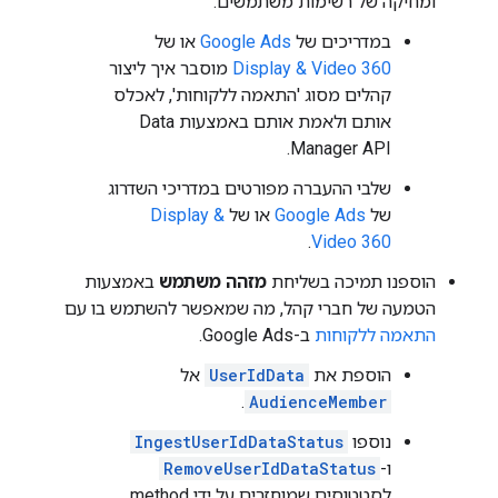
ומחיקה של רשימות משתמשים.
במדריכים של
Google Ads
או של
Display & Video 360
מוסבר איך ליצור
קהלים מסוג 'התאמה ללקוחות', לאכלס
אותם ולאמת אותם באמצעות Data
Manager API.
שלבי ההעברה מפורטים במדריכי השדרוג
של
Google Ads
או של
Display &
.
Video 360
הוספנו תמיכה בשליחת
מזהה משתמש
באמצעות
הטמעה של חברי קהל, מה שמאפשר להשתמש בו עם
התאמה ללקוחות
ב-Google Ads.
הוספת את
UserIdData
אל
.
AudienceMember
נוספו
IngestUserIdDataStatus
ו-
RemoveUserIdDataStatus
לסטטוסים שמוחזרים על ידי method‏