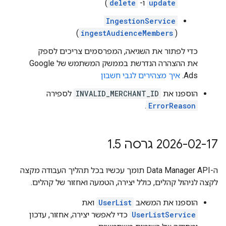
update
ו-
delete
)
IngestionService
)
ingestAudienceMembers
(
כדי לפתור את השגיאה, המפרסמים צריכים לספק
את ההצהרה הנדרשת בממשק המשתמש של Google
Ads.
איך מצהירים לגבי חשבון
הוספנו את
INVALID_MERCHANT_ID
לספירה
.
ErrorReason
‫2026-02-17 גרסה 1
5
.
ה-Data Manager API תומך עכשיו בכל תהליך העבודה מקצה
לקצה לניהול קהלים, כולל יצירה, הטמעה ואחזור של קהלים.
הוספנו את המשאב
UserList
ואת
UserListService
כדי לאפשר יצירה, אחזור, עדכון