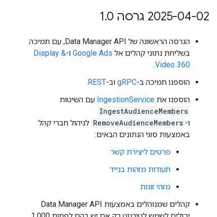
‫2025-04-02 גרסה 1
0
.
הגרסה הראשונה של Data Manager API, עם תמיכה
בשליחת נתוני קהלים אל
Google Ads
ו-
Display &
.
Video 360
הוספנו תמיכה ב-
gRPC
וב-
REST
.
הוספנו את
IngestionService
עם השיטות
IngestAudienceMembers
ו-
RemoveAudienceMembers
לניהול חברי קהל
באמצעות סוגי הנתונים הבאים:
פרטים ליצירת קשר
תעודות מזהות בנייד
מזהי זוגות
קהלים שמנוהלים באמצעות Data Manager API
יכולים לשמש לטירגוט רק אם יש בהם לפחות 1,000