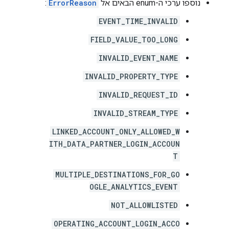
נוספו ערכי ה-enum הבאים אל
ErrorReason
:
EVENT_TIME_INVALID
FIELD_VALUE_TOO_LONG
INVALID_EVENT_NAME
INVALID_PROPERTY_TYPE
INVALID_REQUEST_ID
INVALID_STREAM_TYPE
LINKED_ACCOUNT_ONLY_ALLOWED_W
ITH_DATA_PARTNER_LOGIN_ACCOUN
T
MULTIPLE_DESTINATIONS_FOR_GO
OGLE_ANALYTICS_EVENT
NOT_ALLOWLISTED
OPERATING_ACCOUNT_LOGIN_ACCO