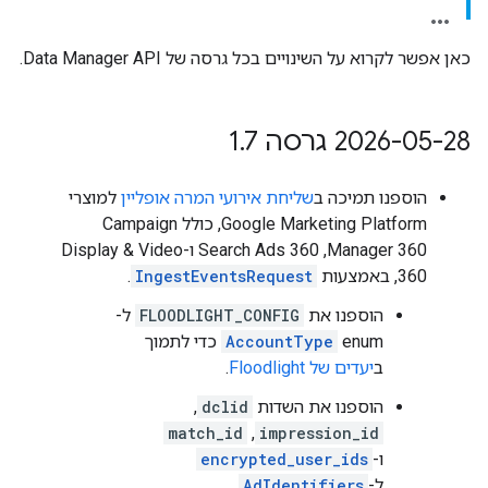
כאן אפשר לקרוא על השינויים בכל גרסה של Data Manager API.
‫2026-05-28 גרסה 1
7
.
הוספנו תמיכה ב
שליחת אירועי המרה אופליין
למוצרי
Google Marketing Platform, כולל Campaign
Manager 360,‏ Search Ads 360 ו-Display & Video
360, באמצעות
IngestEventsRequest
.
הוספנו את
FLOODLIGHT_CONFIG
ל-
enum‏
AccountType
כדי לתמוך
ב
יעדים של Floodlight
.
הוספנו את השדות
dclid
,‏
impression_id
,‏
match_id
ו-
encrypted_user_ids
ל-
AdIdentifiers
.