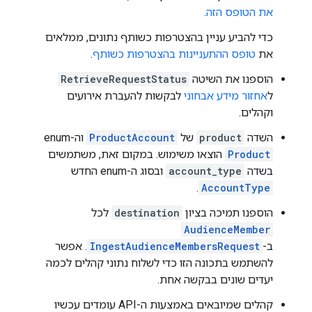
את הטופס הזה
.
כדי להביע עניין בהצטרפות כשותף נתונים, ממלאים
את
טופס ההתעניינות בהצטרפות כשותף
.
הוספנו את השיטה
RetrieveRequestStatus
ל
אחזור מידע אבחוני
לבקשות להעברת אירועים
וקהלים.
השדה
product
של
ProductAccount
וה-enum‏
Product
הוצאו משימוש. במקום זאת, משתמשים
בשדה
account_type
ובסוג ה-enum החדש
.
AccountType
הוספנו תמיכה בציון
destination
לכל
AudienceMember
ב-
IngestAudienceMembersRequest
. אפשר
להשתמש בתכונה הזו כדי לשלוח נתוני קהלים לכמה
יעדים שונים בבקשה אחת.
קהלים שמיובאים באמצעות ה-API עומדים עכשיו