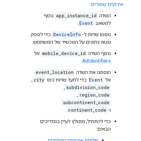
אירועים שמורים
.
השדה
app_instance_id
נוסף
למשאב
Event
.
נוספו שדות ל-
DeviceInfo
כדי לספק
מטא-נתונים על המכשיר של המשתמש.
נוסף השדה
mobile_device_id
אל
.
AdIdentifiers
הוספנו את השדה
event_location
אל
Event
כדי לתעד שדות כמו
city
,‏
subdivision_code
,‏
region_code
, ‏
subcontinent_code
ו-
continent_code
.
כדי להתחיל, מומלץ לעיין במדריכים
הבאים:
שליחת אירועים מומלצים