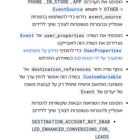
הוספנו את הערכים
APP
,‏
IN_STORE
,‏
PHONE
ו-
OTHER
ל-enum‏
EventSource
.
event_source
נדרש כדי להשתמש בהמרות
אופליין ובהמרות משופרות לצורך שיוך ללידים.
הוספתי את השדה
user_properties
אל
Event
.
מגדירים את השדה הזה לאובייקט
UserProperties
כדי להוסיף
מידע על משתמש
שהוערך על ידי המפרסם
כשאירוע התרחש.
נוסף שדה חוזר
destination_references
אל
CustomVariable
. בשדה הזה אפשר להזין ערך של
משתנה מותאם אישית שיוחל רק על קבוצת משנה
של יעדים של
Event
.
הוספנו את השגיאות הבאות שקשורות להמרות
אופליין ולהמרות משופרות לצורך שיוך ללידים:
DESTINATION_ACCOUNT_NOT_ENAB
LED_ENHANCED_CONVERSIONS_FOR_
LEADS