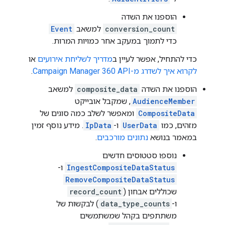
הוספנו את השדה
conversion_count
למשאב
Event
כדי לתמוך במעקב אחר כמויות המרות.
כדי להתחיל, אפשר לעיין ב
מדריך לשליחת אירועים
או
לקרוא איך לשדרג מ-Campaign Manager 360 API
.
הוספנו את השדה
composite_data
למשאב
AudienceMember
, שמקבל אובייקט
CompositeData
ומאפשר לשלב כמה סוגים של
מזהים, כמו
UserData
ו-
IpData
. מידע נוסף זמין
במאמר בנושא
נתונים מורכבים
.
נוספו סטטוסים חדשים
IngestCompositeDataStatus
ו-
RemoveCompositeDataStatus
שכוללים אבחון (
record_count
ו-
data_type_counts
) לבקשות של
משתתפים בקהל שמשתמשים