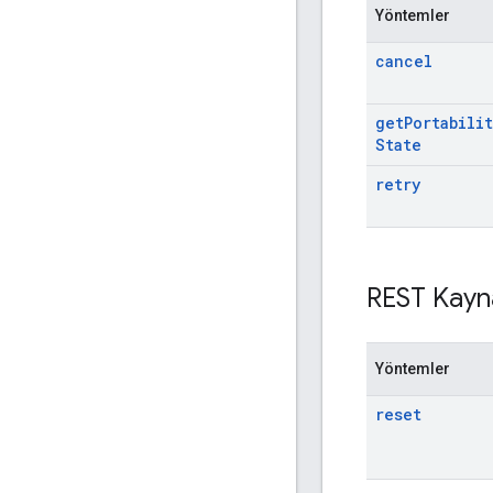
Yöntemler
cancel
get
Portabilit
State
retry
REST Kayn
Yöntemler
reset