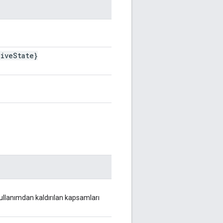
hive
State}
n kullanımdan kaldırılan kapsamları