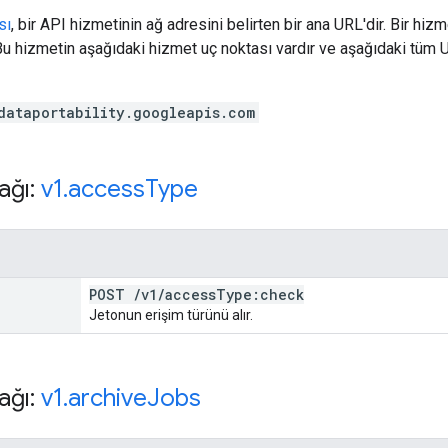
sı
, bir API hizmetinin ağ adresini belirten bir ana URL'dir. Bir hiz
. Bu hizmetin aşağıdaki hizmet uç noktası vardır ve aşağıdaki tüm 
dataportability.googleapis.com
ağı:
v1
.
access
Type
POST
/
v1
/
access
Type:check
Jetonun erişim türünü alır.
ağı:
v1
.
archive
Jobs