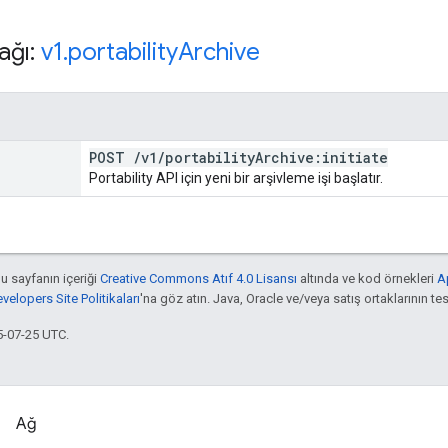
ağı:
v1
.
portability
Archive
POST
/
v1
/
portability
Archive:initiate
Portability API için yeni bir arşivleme işi başlatır.
bu sayfanın içeriği
Creative Commons Atıf 4.0 Lisansı
altında ve kod örnekleri
A
elopers Site Politikaları
'na göz atın. Java, Oracle ve/veya satış ortaklarının tesc
5-07-25 UTC.
Ağ