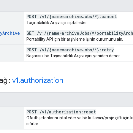
POST
/
v1
/
{name=archive
Jobs
/
*}:cancel
Taşınabilirlik Arşivi işini iptal eder.
y
Archive
GET
/
v1
/
{name=archive
Jobs
/
*
/
portability
Arc
Portability API için bir arşivleme işinin durumunu alır.
POST
/
v1
/
{name=archive
Jobs
/
*}:retry
Başarısız bir Taşınabilirlik Arşivi işini yeniden dener.
ağı:
v1
.
authorization
POST
/
v1
/
authorization:reset
OAuth jetonlarını iptal eder ve bir kullanıcı/proje çifti içi
sıfırlar.