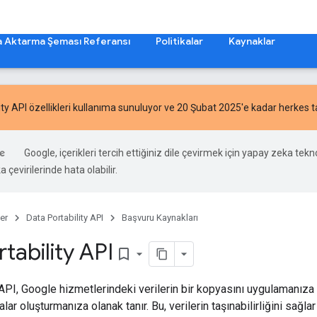
şa Aktarma Şeması Referansı
Politikalar
Kaynaklar
ty API özellikleri
kullanıma sunuluyor ve 20 Şubat 2025'e kadar herkes tar
Google, içerikleri tercih ettiğiniz dile çevirmek için yapay zeka tekno
 çevirilerinde hata olabilir.
er
Data Portability API
Başvuru Kaynakları
tability API
bookmark_border
 API, Google hizmetlerindeki verilerin bir kopyasını uygulamanıza 
ar oluşturmanıza olanak tanır. Bu, verilerin taşınabilirliğini sağl