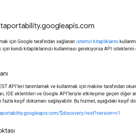
taportability
.
googleapis
.
com
mak için Google tarafından sağlanan
istemci kitaplıklarını
kullanma
için kendi kitaplıklarınızı kullanması gerekiyorsa API isteklerini 
anı
EST API'leri tanımlamak ve kullanmak için makine tarafından okuna
arı, IDE eklentileri ve Google API'leriyle etkileşime geçen diğer ara
n fazla keşif dokümanı sağlayabilir. Bu hizmet, aşağıdaki keşif d
taportability.googleapis.com/$discovery/rest?version=v1
oktası