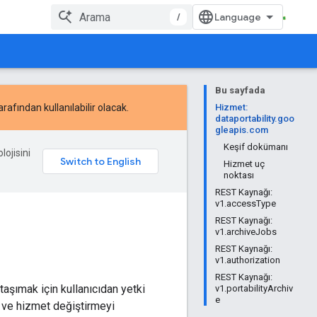
/
Bu sayfada
afından kullanılabilir olacak.
Hizmet:
dataportability.goo
gleapis.com
Keşif dokümanı
lojisini
Hizmet uç
noktası
REST Kaynağı:
v1.accessType
REST Kaynağı:
v1.archiveJobs
REST Kaynağı:
v1.authorization
REST Kaynağı:
taşımak için kullanıcıdan yetki
v1.portabilityArchiv
e
ar ve hizmet değiştirmeyi