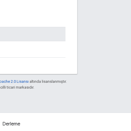
pache 2.0 Lisansı
altında lisanslanmıştır.
illi ticari markasıdır.
Derleme