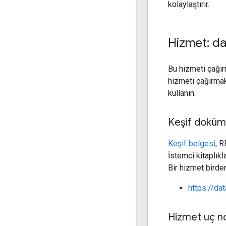
kolaylaştırır.
Hizmet: da
Bu hizmeti çağır
hizmeti çağırmak 
kullanın.
Keşif doküm
Keşif belgesi
, R
İstemci kitaplıkl
Bir hizmet birde
https://da
Hizmet uç n