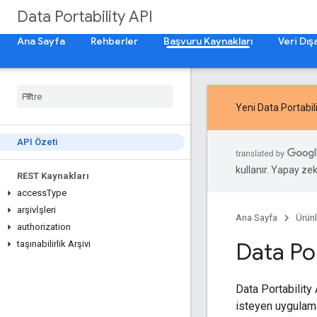
Data Portability API
Ana Sayfa
Rehberler
Başvuru Kaynakları
Veri Dı
Yeni
Data Portabili
API Özeti
kullanır. Yapay zeka
REST Kaynakları
access
Type
arşivİşleri
Ana Sayfa
Ürünl
authorization
Data Por
taşınabilirlik Arşivi
Data Portability
isteyen uygulamal