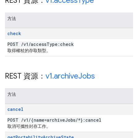
REST 資源：
v1
.
access
Type
方法
check
POST
/
v1
/
access
Type:check
取得權杖的存取類型。
REST 資源：
v1
.
archive
Jobs
方法
cancel
POST
/
v1
/
{name=archive
Jobs
/
*}:cancel
取消可攜性封存工作。
get
Portability
Archive
State