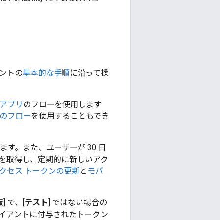
メントの
基本的な手順
に沿って操
ブアプリ
のフローを使用します
リのフロー
を使用することもでき
す。また、ユーザーが 30 日
ンを取得し、定期的に新しいアク
クセス トークンの更新
と
モバ
版
] で、[
テスト
] ではない場合の
h クライアントに付与されたトークン