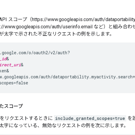
ity API スコープ（https://www.googleapis.com/auth/datap
://www.googleapis.com/auth/userinfo.email な
が太字で示された不正なリクエストの例を示します。
.google.com/o/oauth2/v2/auth?

_id
&

irect_uri
&

en&

w.googleapis.com/auth/dataportability.myactivity.search
たスコープ
ープをリクエストするときに
include_granted_scopes=true
を
太字になっている、無効なリクエストの例を次に示します。