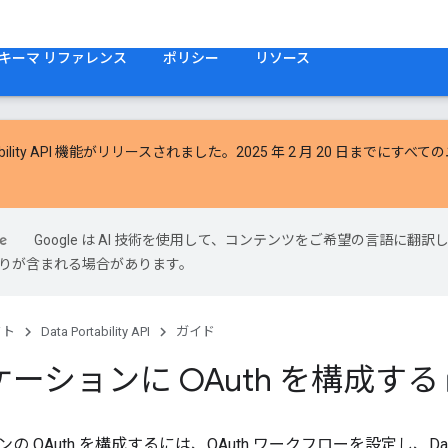
スキーマ リファレンス
ポリシー
リソース
bility API 機能
がリリースされました。2025 年 2 月 20 日までにす
Google は AI 技術を使用して、コンテンツをご希望の言語に翻訳
は誤りが含まれる場合があります。
クト
Data Portability API
ガイド
ーションに OAuth を構成する
boo
OAuth を構成するには、OAuth ワークフローを設定し、Data Porta