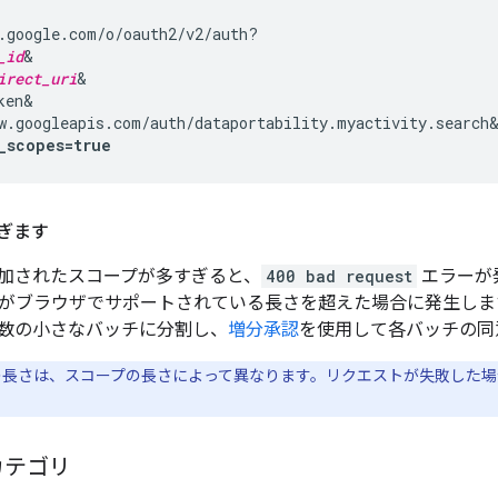
.google.com/o/oauth2/v2/auth?

_id
&

irect_uri
&

en&

_scopes=true
ぎます
加されたスコープが多すぎると、
400 bad request
エラーが
長さがブラウザでサポートされている長さを超えた場合に発生し
数の小さなバッチに分割し、
増分承認
を使用して各バッチの同
長さは、スコープの長さによって異なります。リクエストが失敗した場
カテゴリ