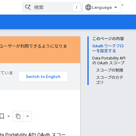
/
このページの内容
べてのユーザーが利用できるようになりま
OAuth ワークフロ
ーを設定する
Data Portability API
の OAuth スコープ
スコープの制限
していま
スコープのカテ
ゴリ
kmark_border
bility API OAuth スコー