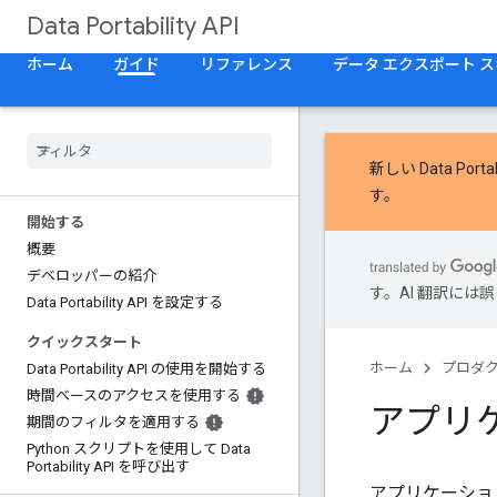
Data Portability API
ホーム
ガイド
リファレンス
データ エクスポート 
新しい
Data Porta
す。
開始する
概要
デベロッパーの紹介
す。AI 翻訳に
Data Portability API を設定する
クイックスタート
ホーム
プロダ
Data Portability API の使用を開始する
時間ベースのアクセスを使用する
アプリケ
期間のフィルタを適用する
Python スクリプトを使用して Data
Portability API を呼び出す
アプリケーションの 