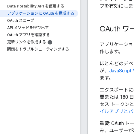
プを有効にしま
Data Portability API を使用する
アプリケーションに OAuth を構成する
OAuth スコープ
OAuth
API メソッドを呼び出す
OAuth アプリを確認する
更新リンクを作成する
アプリケーションの
問題をトラブルシューティングする
作します。
ほとんどのデベロ
が、
JavaScr
ます。
エクスポートに
間または 18
セス トークン
イルアプリとパ
重要
: OAut
み、ユーザーが