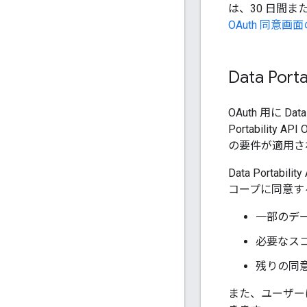
は、30 日間ま
OAuth 同意画
Data Port
OAuth 用に D
Portabilit
の要件が適用さ
Data Port
コープに同意す
一部のデ
必要なス
残りの同
また、ユーザーは