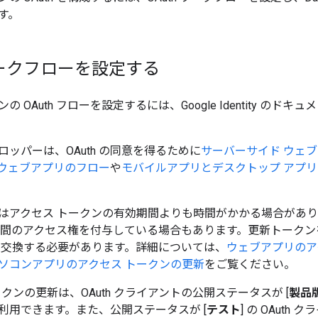
す。
 ワークフローを設定する
 OAuth フローを設定するには、Google Identity のドキュ
ッパーは、OAuth の同意を得るために
サーバーサイド ウェ
ipt ウェブアプリのフロー
や
モバイルアプリとデスクトップ アプ
はアクセス トークンの有効期間よりも時間がかかる場合がありま
0 日間のアクセス権を付与している場合もあります。更新トーク
と交換する必要があります。詳細については、
ウェブアプリのア
ソコンアプリのアクセス トークンの更新
をご覧ください。
h トークンの更新は、OAuth クライアントの公開ステータスが [
製品
利用できます。また、公開ステータスが [
テスト
] の OAut