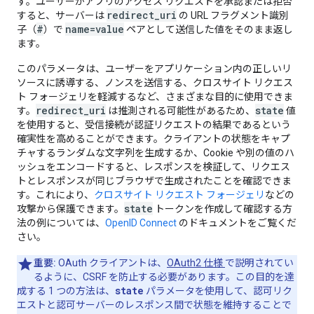
す。ユーザーがアプリのアクセス リクエストを承認または拒否
redirect_uri
すると、サーバーは
の URL フラグメント識別
#
name=value
子（
）で
ペアとして送信した値をそのまま返し
ます。
このパラメータは、ユーザーをアプリケーション内の正しいリ
ソースに誘導する、ノンスを送信する、クロスサイト リクエス
ト フォージェリを軽減するなど、さまざまな目的に使用できま
redirect_uri
state
す。
は推測される可能性があるため、
値
を使用すると、受信接続が認証リクエストの結果であるという
確実性を高めることができます。クライアントの状態をキャプ
チャするランダムな文字列を生成するか、Cookie や別の値のハ
ッシュをエンコードすると、レスポンスを検証して、リクエス
トとレスポンスが同じブラウザで生成されたことを確認できま
す。これにより、
クロスサイト リクエスト フォージェリ
などの
state
攻撃から保護できます。
トークンを作成して確認する方
法の例については、
OpenID Connect
のドキュメントをご覧くだ
さい。
重要:
OAuth クライアントは、
OAuth2 仕様
で説明されてい
るように、CSRF を防止する必要があります。この目的を達
state
成する 1 つの方法は、
パラメータを使用して、認可リク
エストと認可サーバーのレスポンス間で状態を維持することで