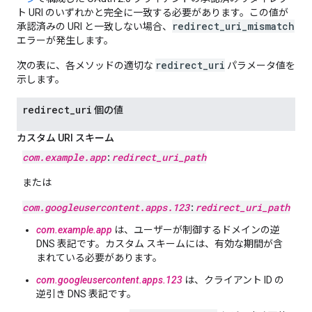
ト URI のいずれかと完全に一致する必要があります。この値が
redirect_uri_mismatch
承認済みの URI と一致しない場合、
エラーが発生します。
redirect_uri
次の表に、各メソッドの適切な
パラメータ値を
示します。
redirect
_
uri
個の値
カスタム URI スキーム
com
.
example
.
app
:
redirect
_
uri
_
path
または
com
.
googleusercontent
.
apps
.
123
:
redirect
_
uri
_
path
com.example.app
は、ユーザーが制御するドメインの逆
DNS 表記です。カスタム スキームには、有効な期間が含
まれている必要があります。
com.googleusercontent.apps.123
は、クライアント ID の
逆引き DNS 表記です。