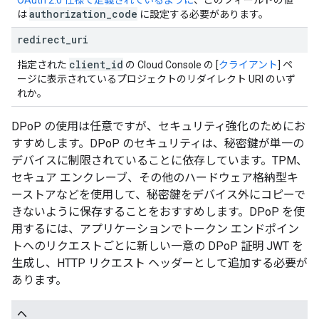
OAuth 2.0 仕様で定義されているように
、このフィールドの値
authorization
_
code
は
に設定する必要があります。
redirect
_
uri
client
_
id
指定された
の Cloud Console の [
クライアント
] ペ
ージに表示されているプロジェクトのリダイレクト URI のいず
れか。
DPoP の使用は任意ですが、セキュリティ強化のためにお
すすめします。DPoP のセキュリティは、秘密鍵が単一の
デバイスに制限されていることに依存しています。TPM、
セキュア エンクレーブ、その他のハードウェア格納型キ
ーストアなどを使用して、秘密鍵をデバイス外にコピーで
きないように保存することをおすすめします。DPoP を使
用するには、アプリケーションでトークン エンドポイン
トへのリクエストごとに新しい一意の DPoP 証明 JWT を
生成し、HTTP リクエスト ヘッダーとして追加する必要が
あります。
ヘ