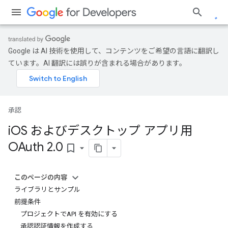
Google は AI 技術を使用して、コンテンツをご希望の言語に翻訳し
ています。AI 翻訳には誤りが含まれる場合があります。
承認
i
OS およびデスクトップ アプリ用
OAuth 2
.
0
bookmark_border
このページの内容
ライブラリとサンプル
前提条件
プロジェクトでAPI を有効にする
承認認証情報を作成する