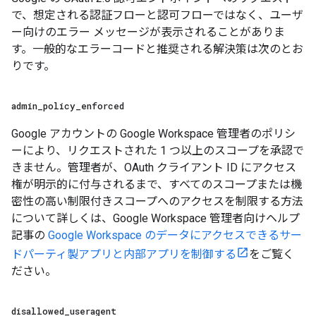
で、想定される認証フローと認可フローではなく、ユーザ
ー向けのエラー メッセージが表示されることがありま
す。一般的なエラーコードと推奨される解決策は次のとお
りです。
admin
_
policy
_
enforced
Google アカウントの Google Workspace 管理者のポリシ
ーにより、リクエストされた 1 つ以上のスコープを承認で
きません。管理者が、OAuth クライアント ID にアクセス
権が明示的に付与されるまで、すべてのスコープまたは機
密性の高い制限付きスコープへのアクセスを制限する方法
について詳しくは、Google Workspace 管理者向けヘルプ
記事の
Google Workspace のデータにアクセスできるサー
ドパーティ製アプリと内部アプリを制御する
をご覧く
ださい。
disallowed
_
useragent