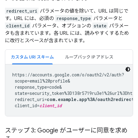
redirect_uri
パラメータの値を除いて、URL は同じで
す。URL には、必須の
response_type
パラメータと
client_id
パラメータ、オプションの
state
パラメー
タも含まれています。各 URL には、読みやすくするため
に改行とスペースが含まれています。
カスタム URI スキーム
ループバック IP アドレス
https://accounts.google.com/o/oauth2/v2/auth?

 scope=email%20profile&

 response_type=code&

 state=security_token%3D138r5719ru3e1%26url%3Dhttp
 redirect_uri=
com.example.app%3A/oauth2redirect
&

 client_id=
client_id
ステップ 3: Google がユーザーに同意を求め