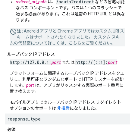
/oauth2redirect
redirect_uri_path
は、
などの省略可能
なパス コンポーネントです。パスは 1 つのスラッシュで
始まる必要があります。これは通常の HTTP URL とは異な
ります。
注
: Android アプリと Chrome アプリではカスタム URI ス
キームはサポートされなくなりました。 カスタム スキー
ムの代替案について詳しくは、
こちら
をご覧ください。
ループバック IP アドレス
http:
/
/
127
.
0
.
0
.
1:
port
http:
/
/
[
::
1]:
port
または
プラットフォームに関連するループバック IP アドレスをクエ
リし、利用可能なランダムなポートで HTTP リスナーを起動
します。
port
は、アプリがリッスンする実際のポート番号に
置き換えます。
モバイルアプリ
でのループバック IP アドレス リダイレクト
オプションのサポートは
非推奨
になりました。
response
_
type
必須