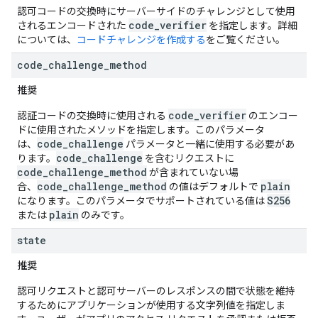
認可コードの交換時にサーバーサイドのチャレンジとして使用
code_verifier
されるエンコードされた
を指定します。詳細
については、
コードチャレンジを作成する
をご覧ください。
code
_
challenge
_
method
推奨
code_verifier
認証コードの交換時に使用される
のエンコー
ドに使用されたメソッドを指定します。このパラメータ
code_challenge
は、
パラメータと一緒に使用する必要があ
code_challenge
ります。
を含むリクエストに
code_challenge_method
が含まれていない場
code_challenge_method
plain
合、
の値はデフォルトで
S256
になります。このパラメータでサポートされている値は
plain
または
のみです。
state
推奨
認可リクエストと認可サーバーのレスポンスの間で状態を維持
するためにアプリケーションが使用する文字列値を指定しま