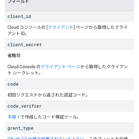
フィールド
client
_
id
Cloud コンソールの [
クライアント
] ページから取得したクライ
アント ID。
client
_
secret
省略可
Cloud Console の
クライアント ページ
から取得したクライアン
ト シークレット。
code
初回リクエストから返された認証コード。
code
_
verifier
手順 1
で作成したコード検証ツール。
grant
_
type