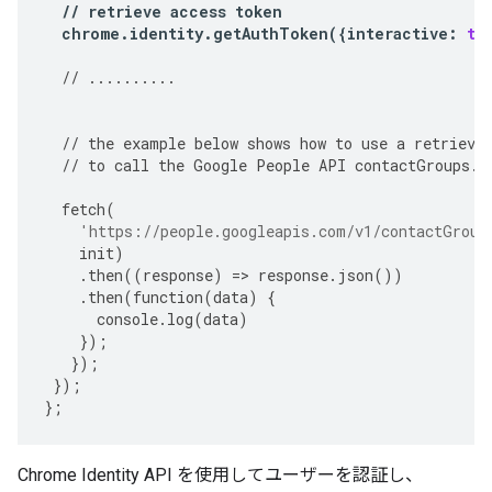
//
retrieve
access
token
chrome
.
identity
.
getAuthToken
({
interactive
:
tr
//
..........
//
the
example
below
shows
how
to
use
a
retrieve
//
to
call
the
Google
People
API
contactGroups
.
g
fetch
(
'https://people.googleapis.com/v1/contactGroup
init
)
.
then
((
response
)
=>
response
.
json
())
.
then
(
function
(
data
)
{
console
.
log
(
data
)
});
});
});
};
Chrome Identity API を使用してユーザーを認証し、