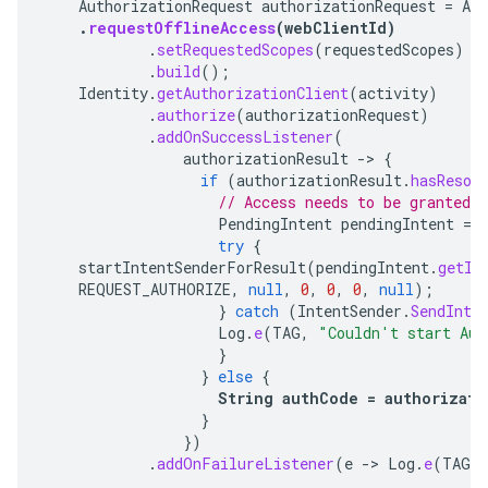
AuthorizationRequest
authorizationRequest
=
Aut
.
requestOfflineAccess
(
webClientId
)
.
setRequestedScopes
(
requestedScopes
)
.
build
();
Identity
.
getAuthorizationClient
(
activity
)
.
authorize
(
authorizationRequest
)
.
addOnSuccessListener
(
authorizationResult
->
{
if
(
authorizationResult
.
hasResol
// Access needs to be granted b
PendingIntent
pendingIntent
=
try
{
startIntentSenderForResult
(
pendingIntent
.
getIn
REQUEST_AUTHORIZE
,
null
,
0
,
0
,
0
,
null
);
}
catch
(
IntentSender
.
SendInte
Log
.
e
(
TAG
,
"Couldn't start Aut
}
}
else
{
String
authCode
=
authorizati
}
})
.
addOnFailureListener
(
e
->
Log
.
e
(
TAG
,