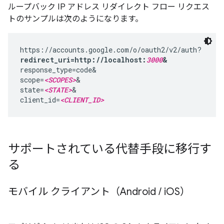
ループバック IP アドレス リダイレクト フロー リクエス
トのサンプルは次のようになります。
redirect_uri=http://localhost:
3000
&
response_type=code&

scope=
<SCOPES>
&

state=
<STATE>
&

client_id=
<CLIENT_ID>
サポートされている代替手段に移行す
る
モバイル クライアント（Android
/
i
OS）