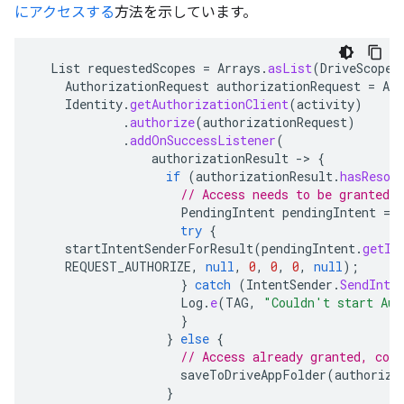
にアクセスする
方法を示しています。
List
requestedScopes
=
Arrays
.
asList
(
DriveScopes
AuthorizationRequest
authorizationRequest
=
Aut
Identity
.
getAuthorizationClient
(
activity
)
.
authorize
(
authorizationRequest
)
.
addOnSuccessListener
(
authorizationResult
->
{
if
(
authorizationResult
.
hasResol
// Access needs to be granted b
PendingIntent
pendingIntent
=
try
{
startIntentSenderForResult
(
pendingIntent
.
getIn
REQUEST_AUTHORIZE
,
null
,
0
,
0
,
0
,
null
);
}
catch
(
IntentSender
.
SendInte
Log
.
e
(
TAG
,
"Couldn't start Aut
}
}
else
{
// Access already granted, cont
saveToDriveAppFolder
(
authoriza
}