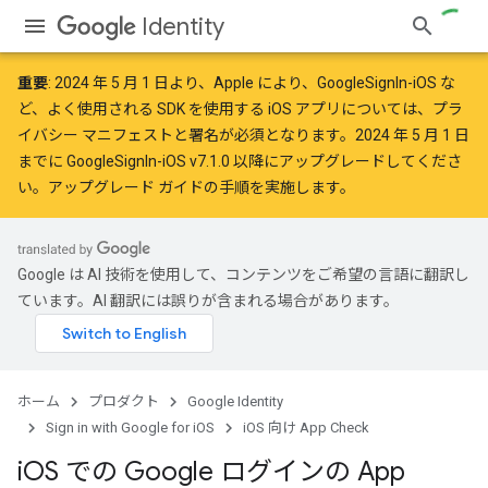
Identity
重要
:
2024 年 5 月 1 日
より、Apple により、GoogleSignIn-iOS な
ど、よく使用される SDK を使用する iOS アプリについては、プラ
イバシー マニフェストと署名が
必須
となります。2024 年 5 月 1 日
までに GoogleSignIn-iOS v7.1.0 以降にアップグレードしてくださ
い。
アップグレード ガイド
の手順を実施します。
Google は AI 技術を使用して、コンテンツをご希望の言語に翻訳し
ています。AI 翻訳には誤りが含まれる場合があります。
ホーム
プロダクト
Google Identity
Sign in with Google for iOS
iOS 向け App Check
i
OS での Google ログインの App